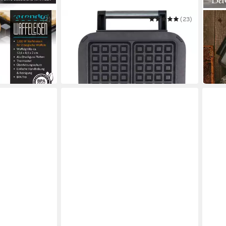
(2)
UNOLD
(23)
STEI
tomat – 2
Waffeleisen 48275
Waff
ab 59,90 €
39,9
in 6-7 Werktagen bei dir
-33%
in 2-3