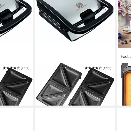
Fast 
(891)
TEFAL
(891)
GAST
eisen SW852D
2-in-1-Kombi-Waffeleisen SW852D
Waff
Snack Collection
Cont
82,57 €
114,
UVP
119,99 €
10,47
-31%
am nä
dir
am nächsten Werktag bei dir