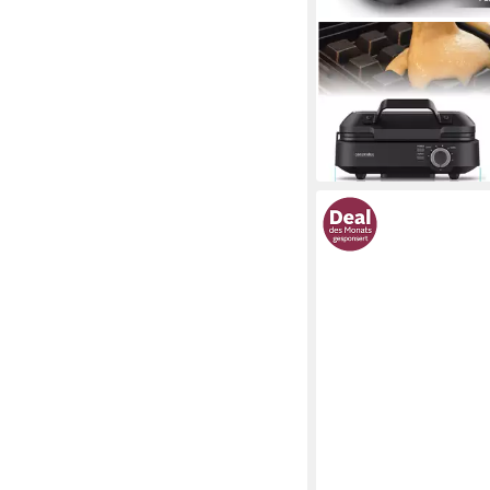
ARENDO
Waffeleisen Waffelau
Waffeln à 12,6 cm-
49,95 €
UVP
79,95 €
-38%
in 2-3 Werktagen bei dir