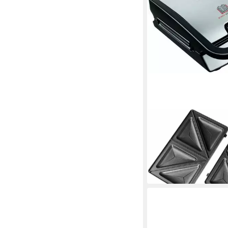
TEFAL
2-in-1-Kombi-Waffel
Snack Collection
82,57 €
UVP
119,99 €
-31%
am nächsten Werktag bei 