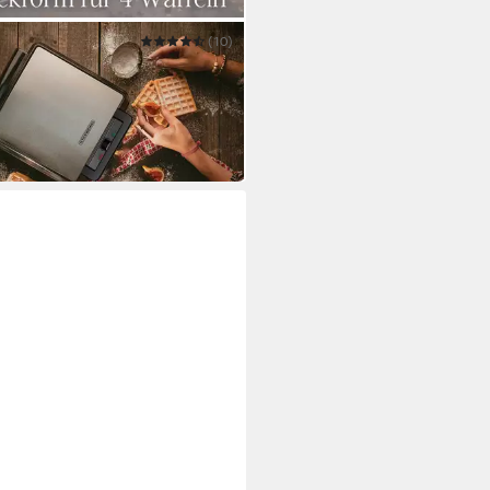
NBORG
(10)
eleisen SB-2060
0 €
UVP
59,90 €
 Werktagen bei dir