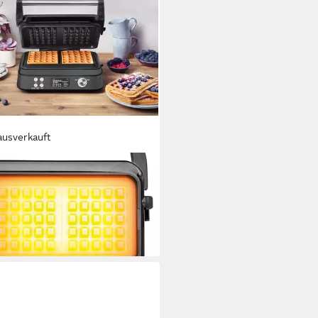
ausverkauft
ROBACK
eleisen Waffeleisen Advanced
rol 42449 BLACK EDITION
62 €
 €
mtl. in 12 Raten
chsten Werktag bei dir