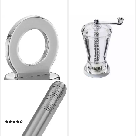
GSD
Gewürzmühle Muskatmühle,
11 cm Acryl, unbefüllt
ab 14,99 €
lieferbar - in 4-5 Werktagen bei dir
RÖSLE
Muskatreibe, Edelstahl 18/10,
Reibe für Muskat oder
Ingwer, Aufbewahrungsfach,
spülmaschinengeeignet
(40)
ab 22,95 €
UVP
28,95 €
-21%