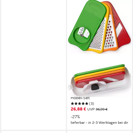
OXO GOOD GRIPS
Multireibe, Edelstahl,
Kunststoff, (Set),
Spiralschneider-, Reibe-,
Hobel-Set
(3)
26,88 €
UVP
36,99 €
-27%
lieferbar - in 2-3 Werktagen bei dir