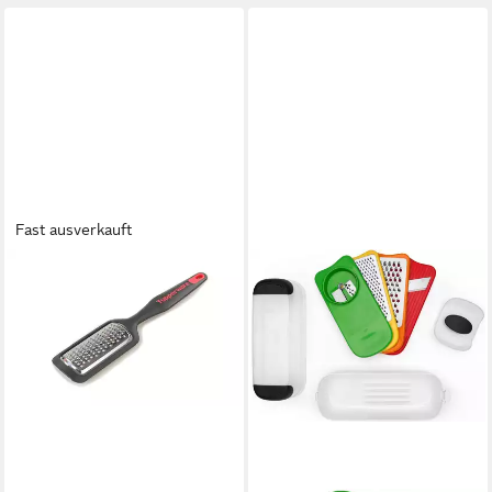
Fast ausverkauft
TUPPERWARE
Multireibe Griffbereit Reibe
schwarz rot
11,90 €
lieferbar - in 2-3 Werktagen bei dir