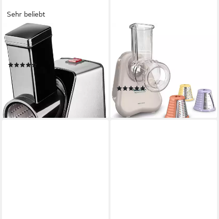
Sehr beliebt
SOLIS OF SWITZERLAND
TEFAL
Zerkleinerer Slice & More,
Zerkleinerer Fresh Express,
350 W
150 W, 3 Funktionen
(35)
(zerkleinern, schneiden,
ab 84,99 €
UVP
119,90 €
reiben), kompakt, made in
-29%
(4)
France
lieferbar - in 3-4 Werktagen bei dir
54,06 €
lieferbar in 3 Wochen