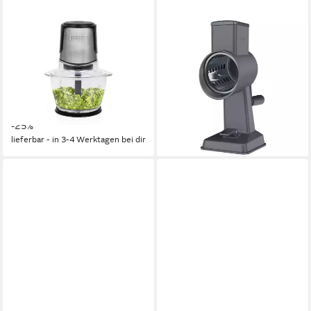
PRINCESS
ZYLISS
Zerkleinerer, 300 W,
Trommelreibe Gourmet,
Elektrischer Food Chop-per
Aluminium, für ein
Mehrzweck Zwiebel Gemüse-
komfortables Reiben,
Schneider Mixer
Schneiden, Hacken
32,99 €
99,95 €
UVP
43,99 €
lieferbar - in 2-3 Werktagen bei dir
-25%
lieferbar - in 3-4 Werktagen bei dir