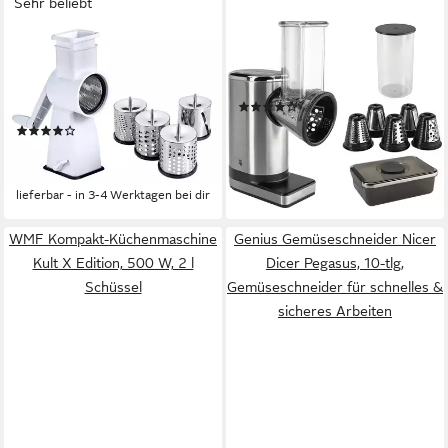
Sehr beliebt
METALTEX
WMF
Trommelreibe Flash,
Standmixer Salatbereiter
Edelstahl, Kunststoff, (6-St),
Salat-to-go, 150 W
(136)
mit Saugfuß
84,02 €
UVP
119,99 €
(66)
29,69 €
UVP
45,99 €
-30%
lieferbar - in 1-2 Werktagen bei dir
-35%
lieferbar - in 3-4 Werktagen bei dir
WMF Kompakt-Küchenmaschine
Genius Gemüseschneider Nicer
Kult X Edition, 500 W, 2 l
Dicer Pegasus, 10-tlg,
Schüssel
Gemüseschneider für schnelles &
sicheres Arbeiten