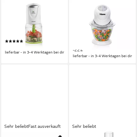
DOMO
TRISTAR
Zerkleinerer, 400 W,
Zerkleinerer, 200 W,
Elektrischer Food Chop-per
Elektrischer Food Chop-per
Mehrzweck Zwiebel Gemüse-
Mehrzweck Zwiebel Gemüse-
Schneider Mixer
Schneider Mixer
(1)
28,99 €
UVP
36,99 €
28,99 €
-22%
lieferbar - in 3-4 Werktagen bei dir
lieferbar - in 3-4 Werktagen bei dir
Sehr beliebt
Fast ausverkauft
Sehr beliebt