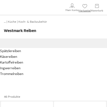
Mein Konto
Merkzettel
Warenkorb
…
Küche
Koch- & Backzubehör
Westmark Reiben
Spätzlereiben
Käsereiben
Kartoffelreiben
Ingwerreiben
Trommelreiben
46 Produkte