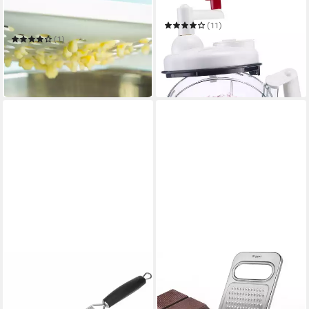
Spätzlereibe Set, 2tlg., 1
Zerkleinerer Multi-Kulti
Spätzlereibe mit flexiblem
(11)
Schaber, Spatzl + 1 Schöpflöf
55,17 €
(1)
in 6-8 Werktagen bei dir
11,99 €
UVP
13,49 €
-11%
in 2-3 Werktagen bei dir