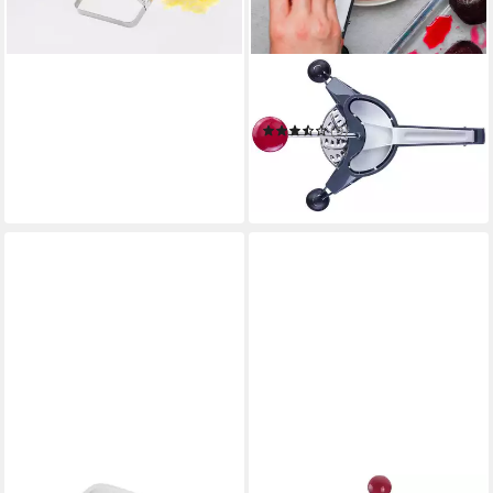
WESTMARK
Multireibe Schnitzel Mouli
(9)
ab 30,99 €
UVP
38,99 €
-21%
in 3-4 Werktagen bei dir