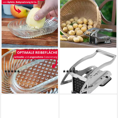
WESTMARK
WESTMARK
Multireibe / Apfelreibe,
Pommesschneider Pomfri-
Fassungsvermögen: 140 ml,
Perfekt
Glas, Transparent
(3)
(27)
10,49 €
45,99 €
UVP
54,99 €
in 2-3 Werktagen bei dir
-16%
in 2-3 Werktagen bei dir