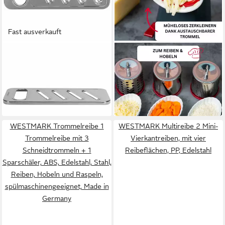
Fast ausverkauft
WESTMARK
WESTMARK
Multireibe Rostfreier
Multireibe mit 4
Edelstahl, Steel, Silber,
Schneidtrommeln
8,99 €
ab 53,99 €
Gurkenhobel/Gemüsehobel
UVP
10,49 €
UVP
62,49 €
-14%
-14%
in 2-3 Werktagen bei dir
in 2-3 Werktagen bei dir
WESTMARK Trommelreibe 1
WESTMARK Multireibe 2 Mini-
Trommelreibe mit 3
Vierkantreiben, mit vier
Schneidtrommeln + 1
Reibeflächen, PP, Edelstahl
Sparschäler, ABS, Edelstahl, Stahl,
Reiben, Hobeln und Raspeln,
spülmaschinengeeignet, Made in
Germany