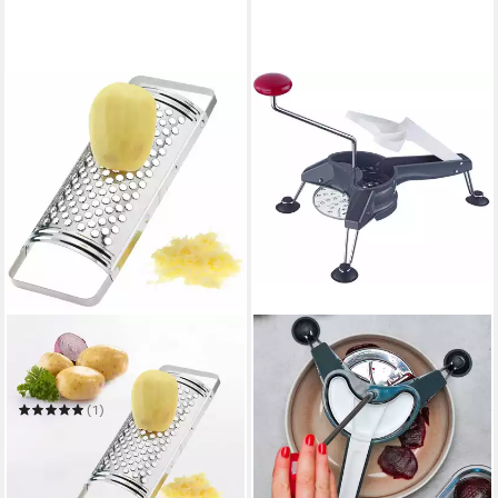
WESTMARK
Multireibe Rostfreier
Edelstahl, Silber, 11352270,
Kronenreibe/Kartoffelreibe
(1)
11,99 €
UVP
13,49 €
-11%
in 2-3 Werktagen bei dir