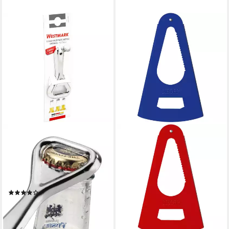
WESTMARK
Multiöffner 2 Flaschenöffner
Metall Set 2er Set für
Kronkorken, Abgerundeter
Griff
(1)
2,79 €
lieferbar - in 3-4 Werktagen bei dir