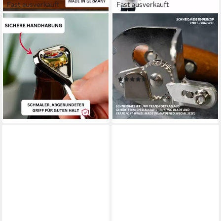
Fast ausverkauft
Fast ausverkauft
WESTMARK
WESTMARK
Flaschenöffner 10 Stk., für
Dosenöffner für den
Flaschen mit Kronkorken,
gewerblichen Gebrauch,
Stahl/Metall, Silber
Profidosenöffner, Titan, für
9,69 €
Privat oder Gastronomie
lieferbar - in 3-4 Werktagen bei dir
(4)
ab 29,99 €
UVP
34,99 €
-14%
lieferbar - in 2-3 Werktagen bei dir