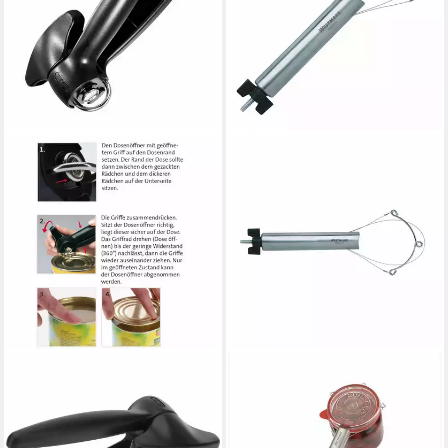
WESTMARK
WESTMARK
Dosenöffner »Sieger-Bravo«,
Dosenöffner Universal
Sicherheitsdosenöffner
Konservenglasöffner, für
ab 25,99 €
UVP
29,99 €
Flachrand- und Rillen-