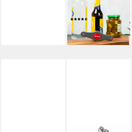
Vielzwecköffner + 1 Multi-
Öffner, Twist/Propeller
(4)
13,49 €
UVP
14,99 €
-10%
lieferbar - in 2-3 Werktagen bei dir
WESTMARK