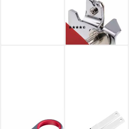
Dosenöffner kompakt, Länge:
7,8 cm, Stahl,
verchromt/Kunststoff, Sieger
Boy
(11)
ab 20,90 €
lieferbar - in 5-6 Werktagen bei dir
WESTMARK
Dosenöffner
18,93 €