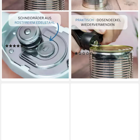
WESTMARK
WESTMARK
Dosenöffner /
Dosenöffner /
Sicherheitsdosenöffner, mit
Sicherheitsdosenöffner, mit
Zange, Länge: 18 cm, Klu
Zange und Hebel, Länge: 17,5
(5)
cm
25,90 €
(1)
lieferbar - in 5-6 Werktagen bei dir
ab 24,99 €
UVP
28,99 €
-14%
lieferbar - in 2-3 Werktagen bei dir