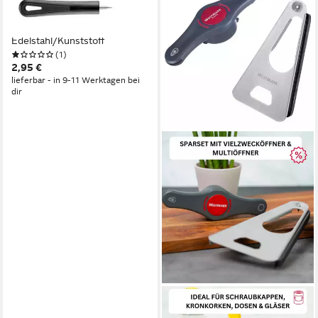
Dosenöffner Dosenlocher,
Länge: 14 cm, Rostfreier
Edelstahl/Kunststoff
(1)
2,95 €
lieferbar - in 9-11 Werktagen bei
dir
WESTMARK
Multiöffner Set, 2tlg. 1