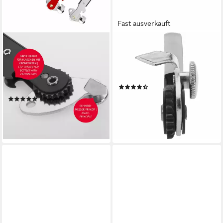
Fast ausverkauft
WESTMARK
WESTMARK
Dosenöffner Kapselheber,
Dosenöffner mit Kapselheber,
Columbus, zufällige Farbe:
2 Hebeldosenöffner, Farbig
Schwarz/Rot/Silber,
sortiert: Schwarz/Rot/Silb
(4)
Hebeldosen, Made in
11,99 €
UVP
13,49 €
(4)
Germany
7,99 €
UVP
9,49 €
-11%
lieferbar - in 2-3 Werktagen bei dir
-16%
lieferbar - in 2-3 Werktagen bei dir