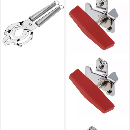
Dosenöffner Deckelöffner
Glory aus rostfreiem
Edelstahl, Handwäsche
empfohlen
17,49 €
lieferbar - in 3-4 Werktagen bei dir
WESTMARK