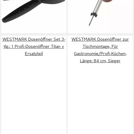
-13%
Einmachgläser
lieferbar - in 2-3 Werktagen bei dir
ab 14,49 €
UVP
16,49 €
-12%
lieferbar - in 2-3 Werktagen bei dir
WESTMARK Dosenöffner Set 3-
WESTMARK Dosenöffner zur
tlg.: 1 Profi-Dosenöffner Titan +
Tischmontage, Für
Ersatzteil
Gastronomie/Profi-Küchen,
Länge: 84 cm, Sieger