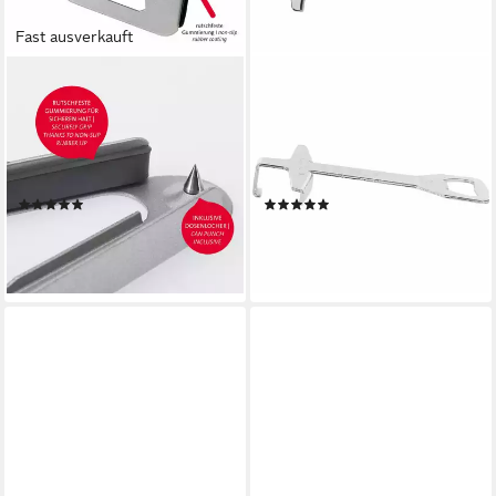
Fast ausverkauft
WESTMARK
WESTMARK
Dosenöffner mit Gummi-
Flaschenöffner
Lippe, Glas- und
Glas-/Schraubdeckelöffner
Flaschenöffner/Deckelöffner,
mit Kapselheber, Länge: 13,1
Vielzwecköffner, Made in
cm, Stahl
(2)
(3)
Germany
9,99 €
ab 6,99 €
UVP
11,49 €
UVP
7,99 €
-13%
-13%
lieferbar - in 2-3 Werktagen bei dir
lieferbar - in 5-6 Werktagen bei dir