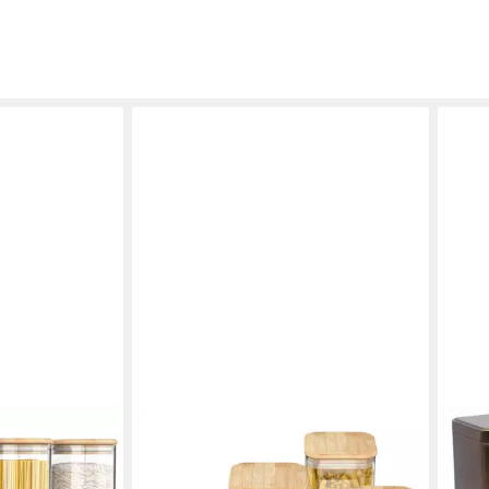
ARENDO
DOS
 Glasbehälter
Aufbewahrungsbecher Glasbehälter-
Vorr
 2x 2,2L
Set 6x 0,8 L Borosilikatglas mit
Arom