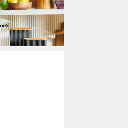
ACA
atsdose Massimo 4er Set
atsdosen/Vorratsdosen
razit
(8)
5 €
rbar - in 6-7 Werktagen bei dir