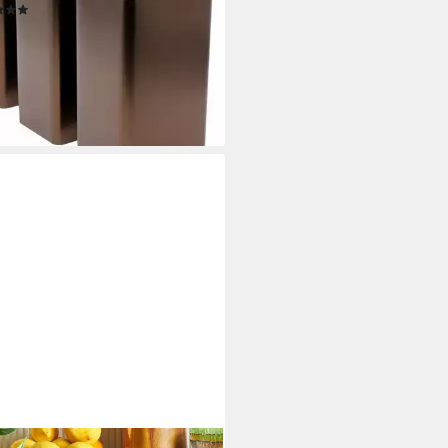
(1)
2 €
 €/ 1 Stk)
rbar - in 3-4 Werktagen bei dir