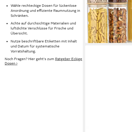
Borosilikat, Bambusdec
Wähle rechteckige Dosen für lückenlose
Anordnung und effiziente Raumnutzung in
Borosilikatglas; Bambus;
Schränken.
39,95 €
(Vorratsbehälter-Set, 6
UVP
69,99 €
Achte auf durchsichtige Materialien und
Hitzebeständig, umwel
-43%
luftdichte Verschlüsse für Frische und
lieferbar - in 2-3 Werktag
luftdicht, mikrowellen
Übersicht.
Nutze beschriftbare Etiketten mit Inhalt
und Datum für systematische
Vorratshaltung.
Noch Fragen? Hier geht's zum
Ratgeber Eckige
Dosen ›