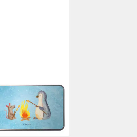
& MRS. PANDA
 Pinguin Lagerfeuer, Dose,
lau, Lagerfeuer, Kaffeedose, Job,
i (Packung), Dose
ackungsdose Metall Liebe
9 €
rbar - in 8-10 Werktagen bei dir