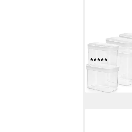
EMSA
Vorratsdose N11429 
Kunststoff, (Set, 7-tlg)
hygienisch, platzeffizi
(5)
ab 55,96 €
UVP
81,99 
-32%
lieferbar in 4 Wochen