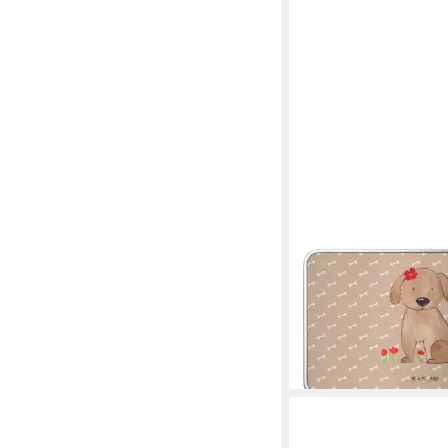
MR. & MRS. PANDA
Dose Hund Dame, Ges
Hundeglück, Liebensw
Erinnerungsbox, Flau 
Hundeglück Hunde kr
17,49 €
lieferbar - in 8-10 Werkta