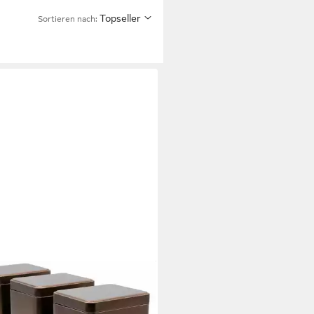
Topseller
Sortieren nach:
ENRITTER
atsdose EBO, (3er-Set),
adicht, Stapelbar aus Metall