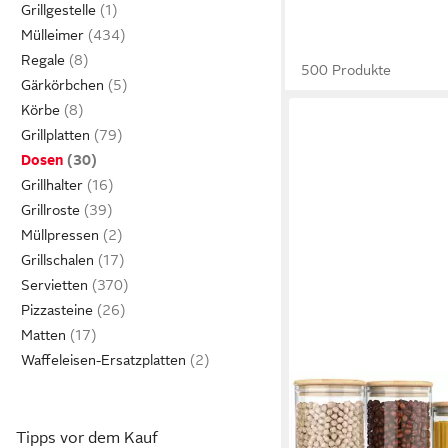
Grillgestelle
Mülleimer
Regale
500 Produkte
Gärkörbchen
Körbe
Grillplatten
Dosen
Grillhalter
Grillroste
Müllpressen
Grillschalen
Servietten
Pizzasteine
Matten
Waffeleisen-Ersatzplatten
ARENDO
Aufbewahrungsbecher
Tipps vor dem Kauf
2x 0,785L, 2x 1,57L &