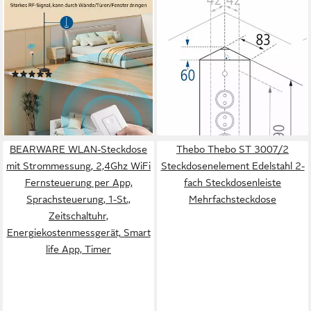
Funksteckdose mit
THEBO Eck-Steckdosenelemt
Fernbedienung, max. 3680 W,
3-fach, Edelstahl
2-St., 1 Steckdose + 2
Mehrfachsteckdose
61,99 €
Fernbedieungen, 30M
UVP
85,30 €
(1)
Reichweite
-27%
ab 12,99 €
UVP
28,99 €
lieferbar - in 3-4 Werktagen bei dir
-55%
lieferbar - in 3-4 Werktagen bei dir
BEARWARE WLAN-Steckdose
Thebo Thebo ST 3007/2
mit Strommessung, 2,4Ghz WiFi
Steckdosenelement Edelstahl 2-
Fernsteuerung per App,
fach Steckdosenleiste
Sprachsteuerung, 1-St.,
Mehrfachsteckdose
Zeitschaltuhr,
Energiekostenmessgerät, Smart
life App, Timer