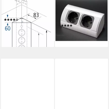
Thebo Eck-Steckdosenelemt
Steckdose 2-fach
ST 3007/320 4-fach,
Ecksteckdosenleiste 2x 230V
Edelstahl Mehrfachsteckdose
Steckdose Aluminium
(1)
silber/schwarz
69,24 €
UVP
90,06 €
(1)
22,90 €
-23%
UVP
34,90 €
lieferbar - in 3-4 Werktagen bei dir
-34%
lieferbar - in 2-3 Werktagen bei dir