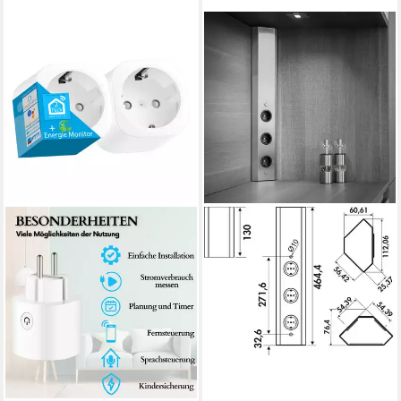
NABER
Eck-Steckdosenelement Mira
Eck 1, ohne Schalter
7053001 Mehrfachsteckdose
98,00 €
UVP
152,19 €
-36%
lieferbar in 2 Wochen