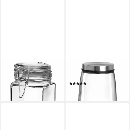
MONTANA-GLAS
MONTANA-GLAS
Einmachglas :cucina 580 ml,
Vorratsglas :content Glas 1 L,
Glas, (1-tlg)
Glas, (1-tlg)
(1)
12,62 €
17,61 €
lieferbar - in 2-3 Werktagen bei dir
lieferbar - in 2-3 Werktagen bei dir