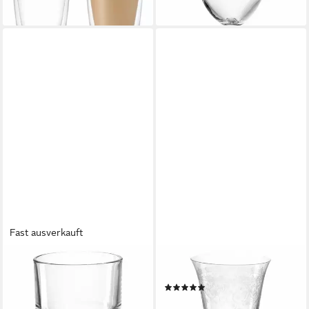
lieferbar - in 3-4 Werktagen bei dir
Fast ausverkauft
MONTANA-GLAS
MONTANA-GLAS
Becher :easy 200 ml, Glas
Glas avalon 170 ml, Glas
(1)
10,20 €
ab 9,88 €
lieferbar - in 2-3 Werktagen bei dir