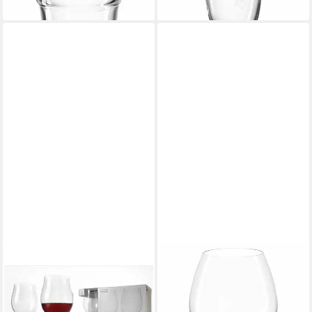
leider ausverkauft
MONTANA
MONTANA-GLAS
Glas
Cognacglas :pure Schwenker
22,52 €
40ml, Glas
lieferbar - in 3-4 Werktagen bei dir
30,39 €