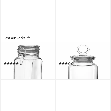
Fast ausverkauft
MONTANA-GLAS
MONTANA-GLAS
Einmachglas :cucina 1 L, Glas,
Vorratsglas :cake Bonbon Glas
(1-tlg)
800 ml, Glas, (1-tlg)
(9)
(3)
14,11 €
16,36 €
lieferbar - in 2-3 Werktagen bei dir
lieferbar - in 2-3 Werktagen bei dir