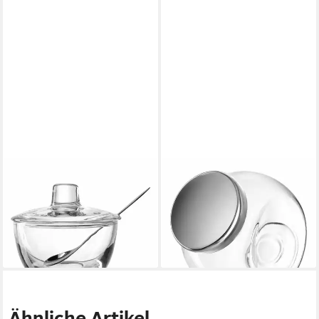
MONTANA-GLAS
MONTANA-GLAS
Vorratsglas Geleedose
Vorratsglas :candy Bonbon
:prepare, 180 ml, Glas,
Glas 1.4 L, Glas, (1-tlg)
15,45 €
Edelstahl
lieferbar - in 2-3 Werktagen bei dir
18,86 €
lieferbar - in 2-3 Werktagen bei dir
Ähnliche Artikel