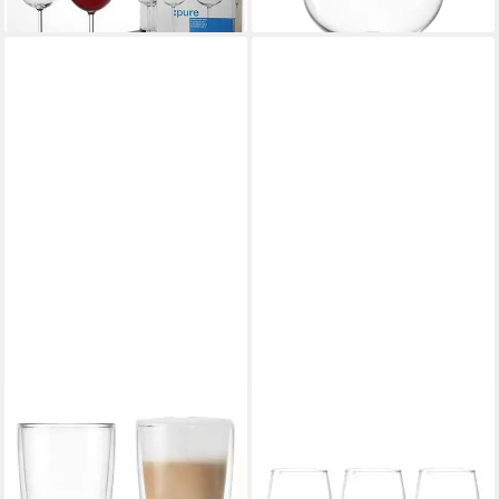
lieferbar - in 3-4 Werktagen bei dir
MONTANA-GLAS
MONTANA-GLAS
Becher :enjoy 2er Set 230 ml,
Becher :drink 3er Set, 340 ml,
Glas
3-tlg., Kalk-Natron-Glas
ab 21,99 €
ab 10,32 €