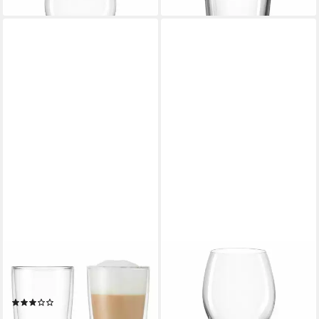
MONTANA-GLAS
MONTANA-GLAS
Becher :enjoy 2er Set 180 ml,
Glas pure 300 ml, Glas
ab 6,11 €
Glas
lieferbar - in 3-4 Werktagen bei dir
(1)
ab 17,95 €