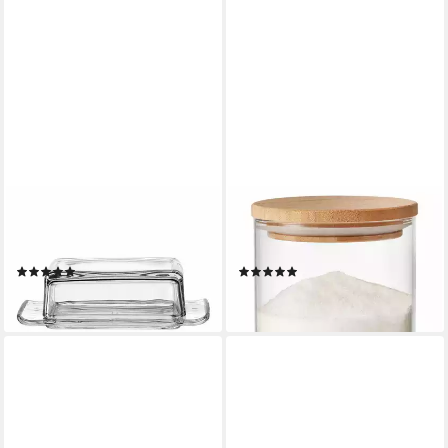
MONTANA-GLAS
MONTANA-GLAS
Butterdose :brunch Glas, Glas,
Vorratsglas :keep Zucker Glas
(1-tlg)
500 ml, Glas, (1-tlg)
(21)
(1)
19,28 €
18,86 €
lieferbar - in 2-3 Werktagen bei dir
lieferbar - in 2-3 Werktagen bei dir