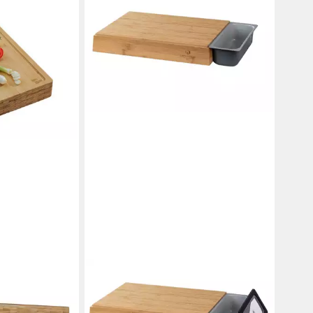
TIONAL
CHEF CUISINE INTERNATIONAL
mbus, (1-St),
Schneidebrett Magnet Schneidebrett
Bambusbrett mit Metallcontainer zur