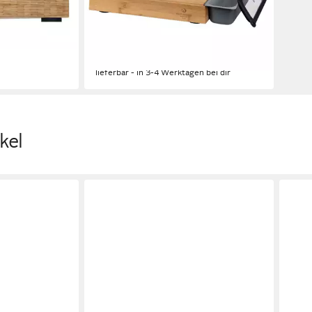
Aufbewahrung, magnetische
Kontaktfläche
en bei dir
ab 114,97 €
129,95 €
-12%
lieferbar - in 3-4 Werktagen bei dir
kel