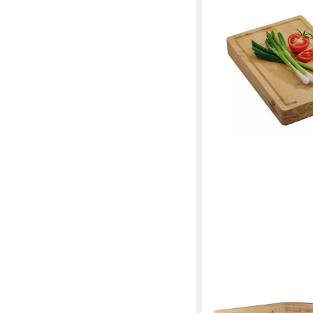
CHEF CUISINE INTERNA
Schneidebrett XXL, Ba
Silikonfüße, Saftrinne