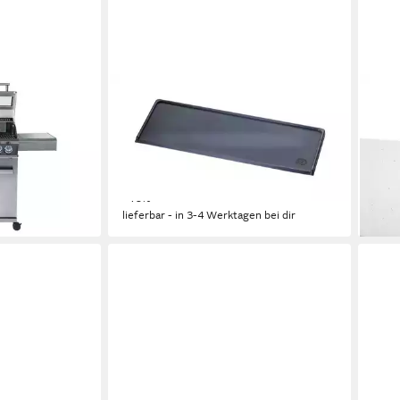
TIONAL
CHEF CUISINE INTERNATIONAL
CHEF
tahl Gasgrill
Schneideunterlage BBQ
Univ
Schneidebretter, drei praktische
20,5
Größen
Gemü
en bei dir
44,97 €
79,9
74,95 €
liefe
-40%
lieferbar - in 3-4 Werktagen bei dir