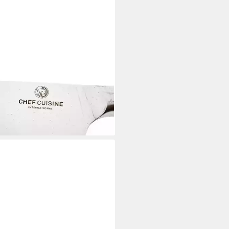
 CUISINE INTERNATIONAL
ersalküchenmesser Chefmesser
 cm für Fleisch, Fisch und
se aus Edelstahl
5 €
rbar - in 4-5 Werktagen bei dir