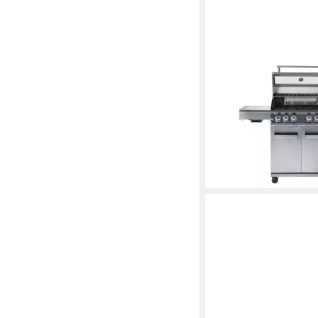
CHEF CUISINE INTERNA
Gasgrill Premium Edels
4+2 Brenner
1.299,00 €
lieferbar - in 5-6 Werktag