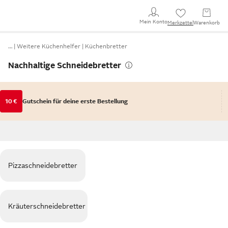
Mein Konto
Merkzettel
Warenkorb
…
Weitere Küchenhelfer
Küchenbretter
Nachhaltige Schneidebretter
10 €
Gutschein für deine erste Bestellung
Pizzaschneidebretter
Kräuterschneidebretter