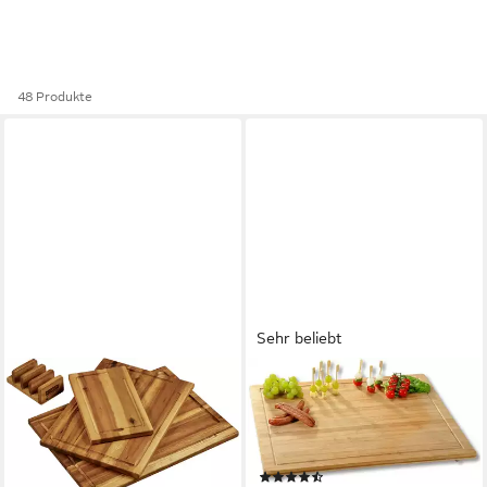
48 Produkte
Sehr beliebt
KESPER®
KESPER®
Schneidebrett inkl. Ständer,
Schneidebrett
Massivholz, (Set, 4-St), aus
Herdabdeckplatte, Bambus,
FSC-zertifiziertem
(1-St), mit rutschfesten Füßen
(151)
Akazienholz