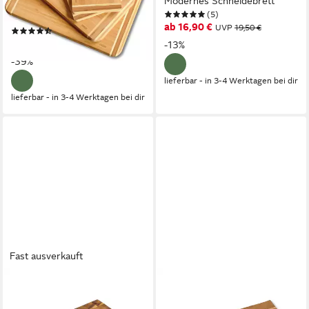
(1x 38x28,5x1,6 cm, 1x
Modernes Schneidebrett
(5)
28,5x20x1,6 cm, 2 x 25x15x1
ab 16,90 €
UVP
19,50 €
(39)
cm)
ab 17,14 €
UVP
27,99 €
-13%
-39%
lieferbar - in 3-4 Werktagen bei dir
lieferbar - in 3-4 Werktagen bei dir
Fast ausverkauft
KESPER®
KESPER®
Schneidebrett Tranchierbrett,
Schneidebrett Servierbrett,