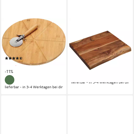
KESPER®
KESPER®
Pizzaschneidebrett Pizza-
Schneidebrett Tranchierbrett,
Teller, Bambus, Edelstahl,
Akazie, FSC® zertifiziert,
(Set, 1-St), mit 1
Akazienholz, (1-St),
Pizzaschneider
messerschonend
(44)
32,50 €
UVP
59,99 €
ab 13,34 €
UVP
14,99 €
-46%
-11%
lieferbar - in 3-4 Werktagen bei dir
lieferbar - in 3-4 Werktagen bei dir