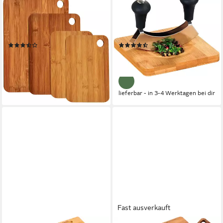
KESPER®
KESPER®
Schneidebrett, Bambus, (Set,
Kräuterschneidebrett,
4-St), aus FSC®-zertifiziertem
Bambus, (1-St), mit
dunklen Bambus
Wiegemesser
(11)
(73)
ab 15,30 €
ab 12,78 €
UVP
24,99 €
UVP
14,99 €
-39%
-15%
lieferbar - in 3-4 Werktagen bei dir
lieferbar - in 3-4 Werktagen bei dir
Fast ausverkauft