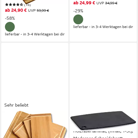
ab 24,99 €
UVP
34,99 €
(16)
ab 24,90 €
UVP
59,99 €
-29%
-58%
lieferbar - in 3-4 Werktagen bei dir
lieferbar - in 3-4 Werktagen bei dir
Sehr beliebt
KESPER®
ZELLER PRESENT
Schneidebrett 3 verschiedene
Schneidebrett Eco,
Größen, Bambus, (Set, 4-St),
Holzfaserlaminat, (Inhalt, 1-St),