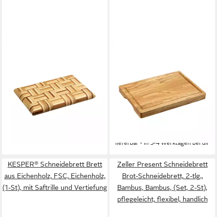
KESPER®
KESPER®
Schneidebrett Servierbrett,
Schneidebrett Brett aus
Bambus, (1-St), 3,5cm stark
Eichenholz, FSC, Eichenholz,
ab 17,65 €
UVP
29,99 €
(1-St), mit Griffmulden und
-41%
Saftrille
ab 34,99 €
UVP
49,99 €
-30%
lieferbar - in 3-4 Werktagen bei dir
lieferbar - in 3-4 Werktagen bei dir
KESPER® Schneidebrett Brett
Zeller Present Schneidebrett
aus Eichenholz, FSC, Eichenholz,
Brot-Schneidebrett, 2-tlg.,
(1-St), mit Saftrille und Vertiefung
Bambus, Bambus, (Set, 2-St),
pflegeleicht, flexibel, handlich