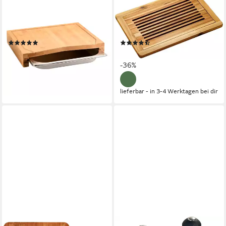
Schneidebrett mit
Schneidebrett Tranchierbrett,
Auffangschale, Bambus,
Akazie, FSC, Massivholz, (1-
Edelstahl, (1-St), mit Saftrille
St), abnehmbares Schneidrost
(9)
(19)
ab 21,42 €
ab 19,21 €
UVP
34,99 €
UVP
29,99 €
-39%
-36%
lieferbar - in 3-4 Werktagen bei dir
lieferbar - in 3-4 Werktagen bei dir