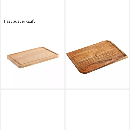
Fast ausverkauft
HENCKELS BY ZWILLING
KESPER®
Schneidebrett, Holzwerkstoff,
Schneidebrett Brett aus
(1-St), Kautschuk-Holz,
Akazieholz, FSC, Akazienholz,
Saftrille, klingenschonend
(1-St), mit Saftrille
ab 15,34 €
17,99 €
UVP
24,95 €
UVP
19,99 €
-39%
-10%
lieferbar - in 1-2 Werktagen bei dir
lieferbar - in 3-4 Werktagen bei dir