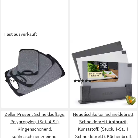
Fast ausverkauft
KESPER®
MORITZ & MORITZ
Schneidebrett mit Saftrille
Schneidebrett 3tlg
und Antirutsch, Kunststoff,
Kunststoffbrett im Ständer,
(Set, 3-St), 3 verschiedene
Kunststoff, (3er Set),
Größen
Spülmaschinengeeignet und
(1)
(4)
hygienisch
18,77 €
32,99 €
UVP
29,99 €
UVP
39,99 €
-37%
-18%
lieferbar - in 3-4 Werktagen bei dir
lieferbar - in 3-4 Werktagen bei dir
Zeller Present Schneidauflage,
Neuetischkultur Schneidebrett
Polypropylen, (Set, 4-St),
Schneidebrett Anthrazit,
Klingenschonend,
Kunststoff, (Stück, 1-St., 1
spülmaschinengeeignet
Schneidebrett), Küchenbrett