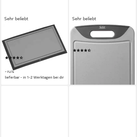
Sehr beliebt
Sehr beliebt
WMF
SILIT
Schneidebrett, Kunststoff, (1-
Schneidebrett, Kunststoff,
St), mit Saftrille, beidseitig
Rutschfestes Schneidebrett
(36)
nutzbar
ab 16,78 €
UVP
21,99 €
(140)
21,49 €
UVP
23,99 €
-24%
lieferbar in 2 Wochen
-10%
lieferbar - in 1-2 Werktagen bei dir