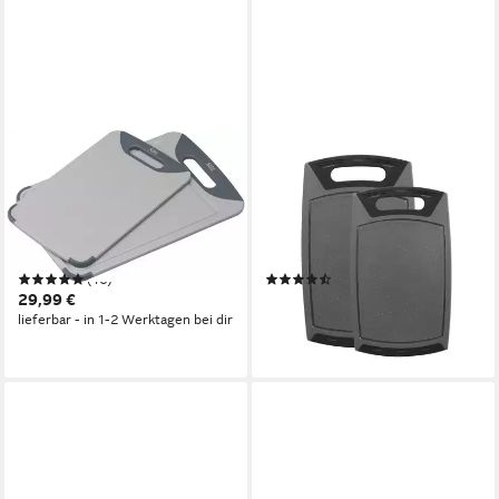
SILIT
STONELINE
Schneidebrett, Kunststoff,
Schneidebrett, Kunststoff, (2-
(Set, B/L: 25/38 und 20/32
St), hygienisch, rutschfest, mit
cm), rutschfest, beidseitig
Saftrille und Soft-
nutzbar
Arbeitsfläche
(16)
(153)
29,99 €
32,21 €
UVP
39,95 €
lieferbar - in 1-2 Werktagen bei dir
-19%
lieferbar - in 2-3 Werktagen bei dir