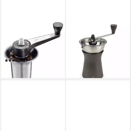
GEFU
PEUGEOT
Kaffeemühle »LORENZO«,
Kaffeemühle KRONOS 19cm
Kegelmahlwerk, mit 11
Manuell Stahlmahlwerk
ab 99,90 €
Mahlstufen, aus
lieferbar - in 2-3 Werktagen bei dir
hochwertigem Edelstahl und
(48)
Kunststoff
59,95 €
lieferbar - in 1-2 Werktagen bei dir