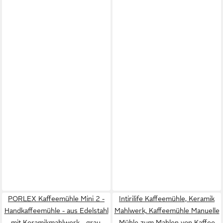
PORLEX Kaffeemühle Mini 2 -
Intirilife Kaffeemühle, Keramik
Handkaffeemühle - aus Edelstahl
Mahlwerk, Kaffeemühle Manuelle
mit Keramikmahlwerk - grau,
Mühle zum Mahlen von Kaffee