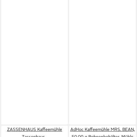
ZASSENHAUS Kaffeemühle
AdHoc Kaffeemühle MRS. BEAN,
Zassenhaus -
50,00 g Bohnenbehälter, Mühle