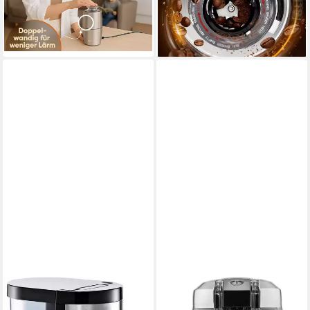
69,99 €
UVP
99,99 €
Bohnenbehälter, Geeignet für
-30%
Espresso, mit Präzisem Digital
lieferbar - in 2-3 Werktagen bei dir
Display, Edelstahl