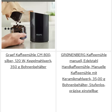
KRUPS
Kaffeemühle F20342, 200 W,
Schlagmesser, 85 g
Bohnenbehälter, fein bis grob,
12-Tassen
(111)
Fassungsvermögen, robuste
30,19 €
UVP
44,99 €
Edelstahlklingen
-33%
lieferbar - in 1-2 Werktagen bei dir
Graef Kaffeemühle CM 800,
GRØNENBERG Kaffeemühle
silber, 120 W, Kegelmahlwerk,
manuell, Edelstahl
350 g Bohnenbehälter
Handkaffeemühle, Manuelle
Kaffeemühle mit
Keramikmahlwerk, 35,00 g
Bohnenbehälter, Stufenlos,
präzise einstellbar