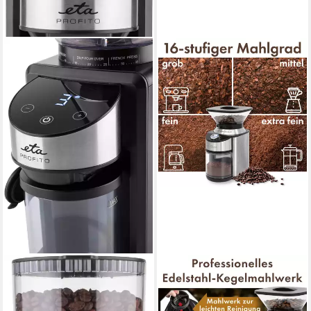
ETA
PROFICOOK
Kaffeemühle PROFITO
Kaffeemühle PC-EKM 1205,
ETA106990000, 200 W, 250
Kaffeemühle elektrisch mit