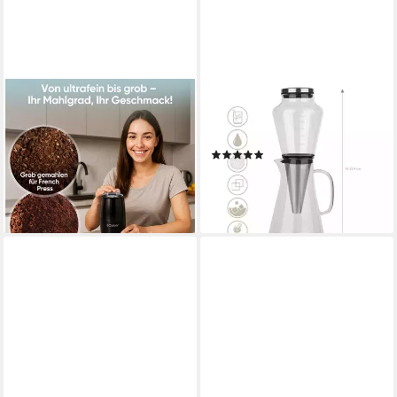
BOMANN
BEEM
Kaffeemühle KSW 6088 CB,
Kaffeebereiter COLD DRIP
Kaffeemühle elektrisch, für
Kaffeebereiter - 0,5 l
(1)
60g Kaffeebohnen
39,90 €
UVP
49,90 €
19,95 €
-20%
lieferbar - in 2-3 Werktagen bei dir
lieferbar - in 2-3 Werktagen bei dir