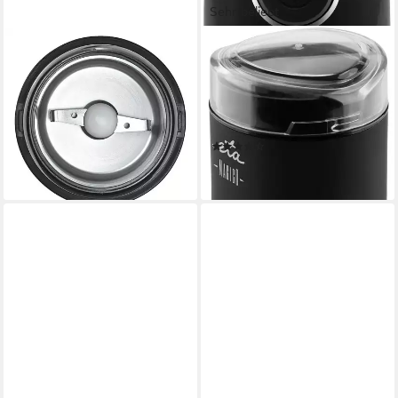
Sehr beliebt
SEVERIN
ETA
Kaffeemühle KM 3879, 150
Kaffeemühle MAGICO
W, 50 g Bohnenbehälter, für
ETA006590000, 150 W,
Kaffeebohnen, Nüsse und
Schlagmesser, 50 g
Gewürze
Bohnenbehälter
(267)
ab 34,99 €
19,99 €
lieferbar - in 3-4 Werktagen bei dir
lieferbar - in 3-4 Werktagen bei dir