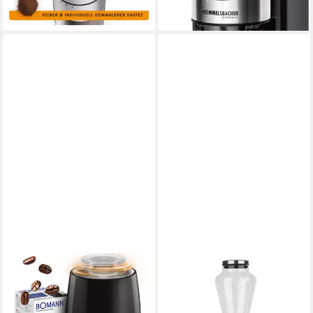
Mahlgradstufen, kompakt, für
lieferbar - in 2-3 Werktagen bei dir
Zuhause & unterwegs,
Camping