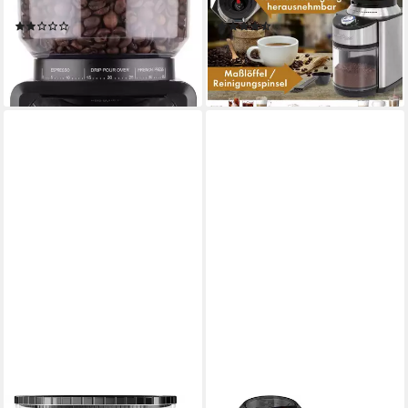
g Bohnenbehälter
Edelstahl-Kegelmahlwerk
(1)
(2)
99,99 €
123,90 €
UVP
139,00 €
lieferbar - in 3-4 Werktagen bei dir
-11%
leider ausverkauft