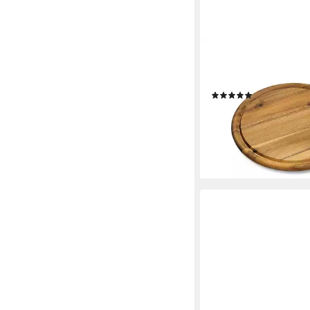
KESPER
Speiseteller Fleischte
Akazienholz, (1 St)
(1)
ab 4,49 €
lieferbar - in 9-11 Werkta