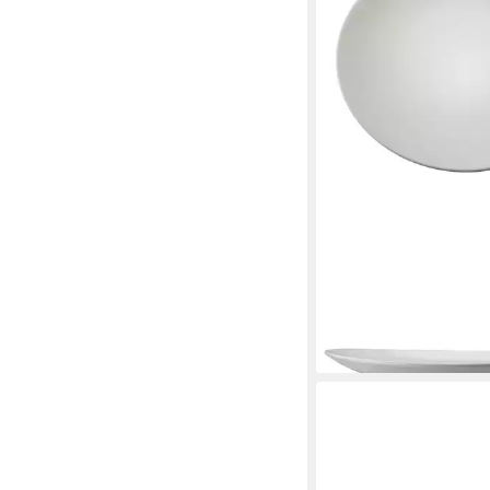
RÖSLE
Grillteller Set 2-tlg, (
ab 22,97 €
lieferbar - in 3-4 Werktag