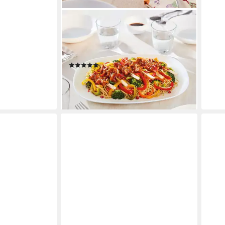
LUMINARC
Steakteller Essteller Italien Party, (6
St), Teller Set für 6 Personen, weiß,
extra resistent, Opalglas
(5)
ab 44,95 €
UVP
69,99 €
-36%
lieferbar - in 2-3 Werktagen bei dir