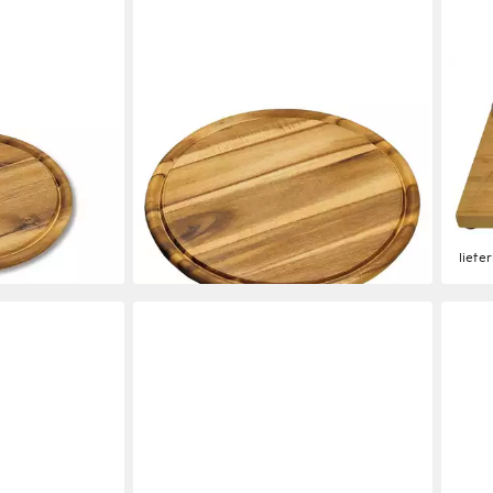
KESPER
CLE
ller 25 cm
Schneidebrett Fleischteller mit
Stea
Saftrille, Akazienholz, Ø 30 cm
Bamb
14,90 €
und S
lieferbar - in 3-4 Werktagen bei dir
Edel
gen bei dir
18,9
-14%
liefe