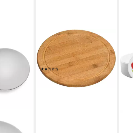
KESPER
Pizzaschneidebrett Fleischteller Ø
30 cm aus FSC®-zertifiziertem
Bambus, Vesperteller, Pizzateller,
Holzteller, Schneidebrett
(1)
ab 5,39 €
lieferbar - in 9-11 Werktagen bei dir