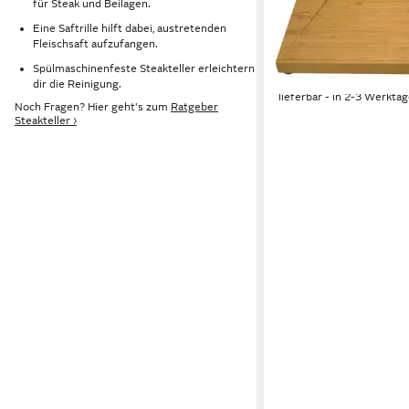
für Steak und Beilagen.
und Saftrille, Rutschfes
Eine Saftrille hilft dabei, austretenden
Edelstahl Soßenbehäl
Fleischsaft aufzufangen.
18,90 €
21,95 €
Spülmaschinenfeste Steakteller erleichtern
-14%
dir die Reinigung.
lieferbar - in 2-3 Werktag
Noch Fragen? Hier geht's zum
Ratgeber
Steakteller ›