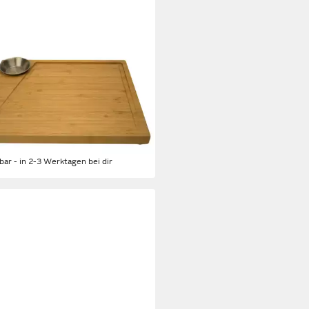
ENBO
kteller cleenbo Steakbrett
us mit Edelstahl Soßenbehälter
aftrille, Rutschfest, Saftrille +
stahl Soßenbehälter
0 €
21,95 €
rbar - in 2-3 Werktagen bei dir