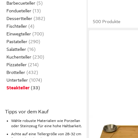
Barbecueteller
Fondueteller
Dessertteller
500 Produkte
Fischteller
Einwegteller
Pastateller
Salatteller
Kuchenteller
Pizzateller
Brotteller
Unterteller
Steakteller
Tipps vor dem Kauf
Wähle robuste Materialien wie Porzellan
CLEENBO
oder Steinzeug für eine hohe Haltbarkeit.
Steakteller cleenbo S
Achte auf eine Tellergröße von 28-32 cm
Bambus mit Edelstahl