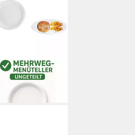
ROO
lteller Menüteller Ungeteilt – Ø22
eller 50 Stück, (50 St)
9 €
 €/ 1 Stk)
rbar - in 3-4 Werktagen bei dir