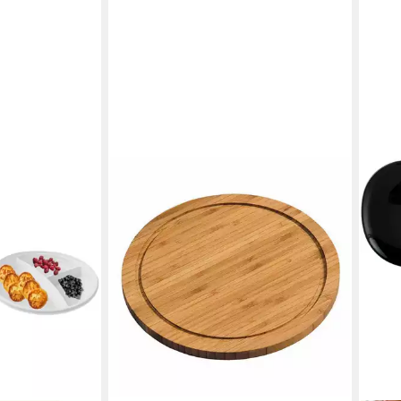
KESPER
Schneidebrett Fleischteller Bambus
mit Saftrille 25 cm, Bambus
ab 4,75 €
lieferbar - in 9-11 Werktagen bei dir