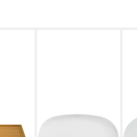
teakbrett
 Soßenbehälter