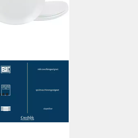
INARC
teller Essteller Italien Party, (6
 Teller Set für 6 Personen, weiß,
a resistent, Opalglas
(2)
4,95 €
UVP
69,99 €
%
rbar - in 2-3 Werktagen bei dir