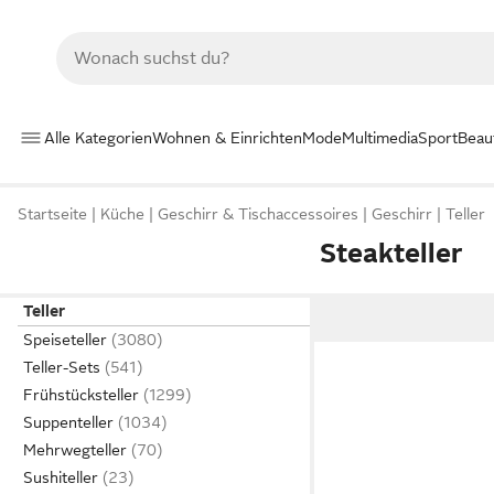
Alle Kategorien
Wohnen & Einrichten
Mode
Multimedia
Sport
Beau
Startseite
Küche
Geschirr & Tischaccessoires
Geschirr
Teller
Steakteller
Teller
Speiseteller
Teller-Sets
Frühstücksteller
Suppenteller
Mehrwegteller
Sushiteller