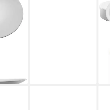
LAU
2 St), Keramik
Gril
cm T
en bei dir
13,9
(0,28
liefe