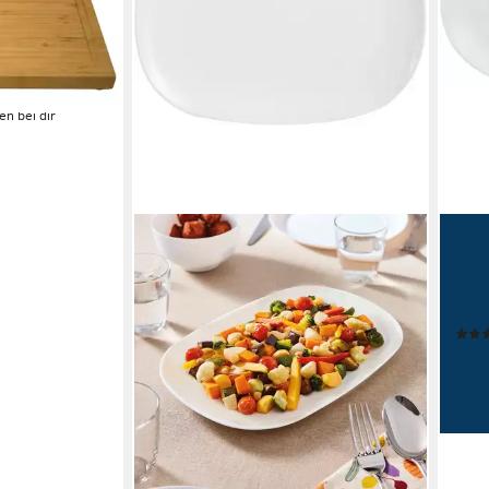
t, Saftrille +
ter
en bei dir
LUM
Steak
St),
extr
ab 4
-36
liefe