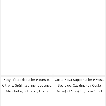
EasyLife Speiseteller Fleurs et
Costa Nova Suppenteller Eivissa,
Citrons, Spülmaschinengeeignet,
Sea Blue, Casafina (by Costa
Mehrfarbig, Zitronen, H: cm
Nova), (1 St), ⌀ 23,3 cm, 92 cl