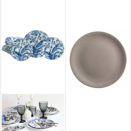
KAHLA
Pizzateller Homestyle 31 cm,
(1 St), Handglasiert, Made in
Germany
27,90 €
lieferbar in 3 Wochen