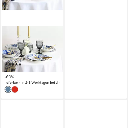
CREATABLE
Teller-Set Venecia, Teller Set
18-tlg (18-tlg), 6 Personen,
Steingut, Traditionell,
Nostalgie
(1)
ab 71,95 €
UVP
179,99 €
-60%
lieferbar - in 2-3 Werktagen bei dir