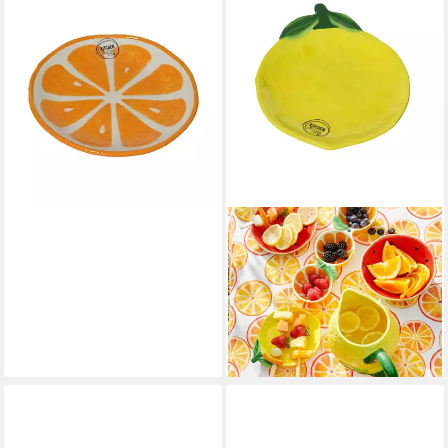
KAEMINGK
Dessertteller CITRI, Ø 16 cm,
Orange, Weiß, (1 St), Dolomit,
Orangenform
ab 5,99 €
lieferbar - in 3-4 Werktagen bei dir
DECORIS SEASON
DECORATIONS
Kuchenteller, Teller 17cm
Keramik in Zitronen Form
Gelb / Grün
5,99 €
lieferbar - in 3-4 Werktagen bei dir