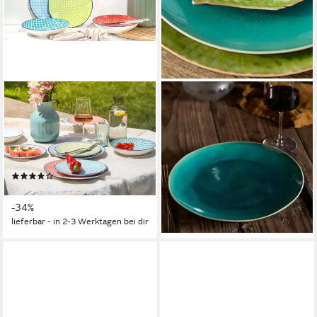
CREATABLE
COSTA NOVA
Teller-Set Mediterran (12-tlg),
Teller Riviera Azur, Costa
4 Personen, Steinzeug, Teller
Nova, 27,1 cm, (1 St), ⌀ ca. 27
Set, traditionelle, keramische
cm, Höhe ca. 2,8 cm
18,00 €
Motive
lieferbar - in 3-4 Werktagen bei dir
(1)
ab 91,99 €
UVP
139,99 €
-34%
lieferbar - in 2-3 Werktagen bei dir