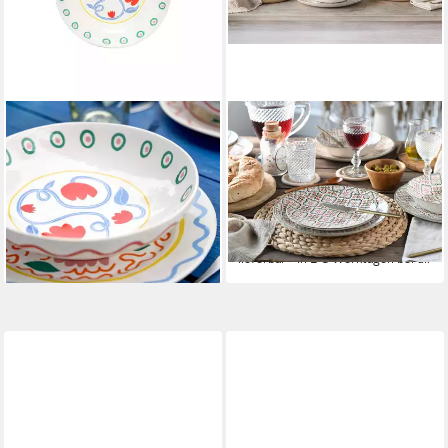
COSTA NOVA
CREATABLE
Suppenteller Summer Bliss
Teller-Set Rumi (12-tlg), 4
Tulip Weiß, 23 cm, Costa
Personen, Steingut, Teller Set,
Nova, (1 St), Ø ca. 22,9 cm,
orientalische2 Fliesenmotiv
43,73 €
Höhe ca. 5,7 cm
UVP
119,99 €
18,50 €
-64%
lieferbar - in 3-4 Werktagen bei dir
lieferbar - in 2-3 Werktagen bei dir