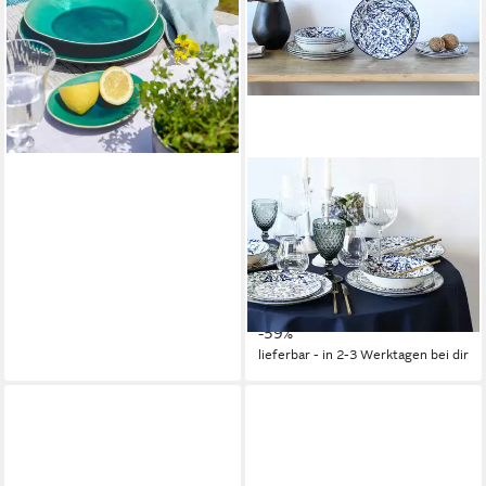
cm, (1 St), 15,4 x 12 cm, Höhe
2,4 cm
11,00 €
lieferbar - in 3-4 Werktagen bei dir
CREATABLE
Teller-Set Fresco Blau, Teller
Set 12-tlg (12-tlg), 4
Personen, Steingut,
Ornamentmotiv, Mediterran
ab 62,11 €
UVP
149,99 €
-59%
lieferbar - in 2-3 Werktagen bei dir