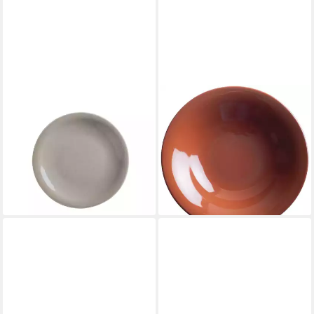
KAHLA
KAHLA
Brotteller Homestyle 16 cm,
Pastateller Homestyle 22 cm,
(1 St), Handglasiert, Made in
(1 St), Handglasiert, Made in
Germany
Germany
11,90 €
18,90 €
lieferbar in 3 Wochen
lieferbar in 3 Wochen