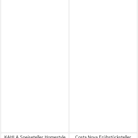
KAHLA Speiseteller Homestyle
Costa Nova Frühstücksteller