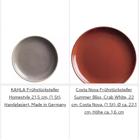
KAHLA
KAHLA
Dessertteller Homestyle 14
Frühstücksteller Homestyle
cm, Handglasiert, Made in
21 cm, (1 St), Handglasiert,
Germany
Made in Germany
11,90 €
18,90 €
lieferbar in 3 Wochen
lieferbar in 3 Wochen
KAHLA Frühstücksteller
Costa Nova Frühstücksteller
Homestyle 21,5 cm, (1 St),
Summer Bliss, Crab White, 22
Handglasiert, Made in Germany
cm, Costa Nova, (1 St), Ø ca. 22,1
cm, Höhe ca. 1,6 cm