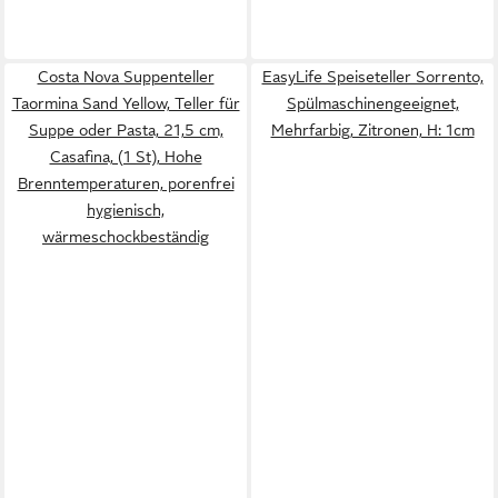
Costa Nova Suppenteller
EasyLife Speiseteller Sorrento,
Taormina Sand Yellow, Teller für
Spülmaschinengeeignet,
Suppe oder Pasta, 21,5 cm,
Mehrfarbig, Zitronen, H: 1cm
Casafina, (1 St), Hohe
Brenntemperaturen, porenfrei
hygienisch,
wärmeschockbeständig