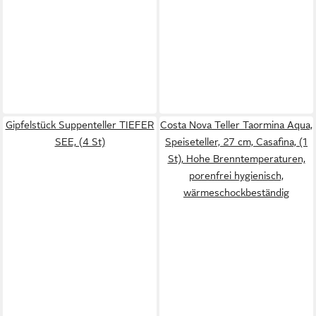
Gipfelstück Suppenteller TIEFER
Costa Nova Teller Taormina Aqua,
SEE, (4 St)
Speiseteller, 27 cm, Casafina, (1
St), Hohe Brenntemperaturen,
porenfrei hygienisch,
wärmeschockbeständig