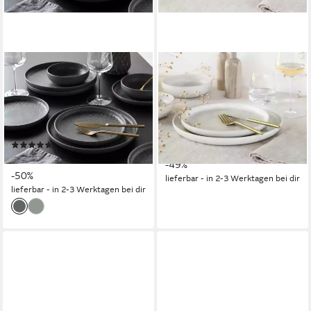
CREATABLE
CREATABLE
Teller-Set Uno Volcano, Teller
Teller-Set Uno Athena, Teller
Set 12-tlg (12-tlg), 4
Set 12-tlg (12-tlg), 4
Personen, Steinzeug,
Personen, Steinzeug, Ringe-
Reaktivglasur, Vintage Style
Relief, Vintage Style
(1)
ab 76,11 €
UVP
149,99 €
ab 75,57 €
UVP
149,99 €
-49%
-50%
lieferbar - in 2-3 Werktagen bei dir
lieferbar - in 2-3 Werktagen bei dir