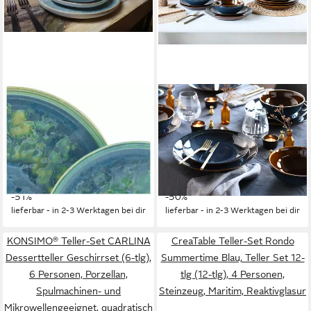
CREATABLE
CREATABLE
Teller-Set Yuki, Teller Set 8-
Teller-Set Mallorca, Teller Set
tlg (8-tlg), 2 Personen,
12-tlg (12-tlg), 4 Personen,
Steinzeug, Reaktiver intensiv
Steinzeug, Spezialglasur mit
leuchtender Digitaldruck
Vintage Außenrand
ab 53,92 €
ab 90,26 €
UVP
109,99 €
UVP
179,99 €
-51%
-50%
lieferbar - in 2-3 Werktagen bei dir
lieferbar - in 2-3 Werktagen bei dir
KONSIMO® Teller-Set CARLINA
CreaTable Teller-Set Rondo
Dessertteller Geschirrset (6-tlg),
Summertime Blau, Teller Set 12-
6 Personen, Porzellan,
tlg (12-tlg), 4 Personen,
Spulmachinen- und
Steinzeug, Maritim, Reaktivglasur
Mikrowellengeeignet, quadratisch