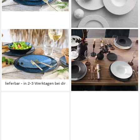
CREATABLE
VILLEROY & BOCH
Teller-Set Capri, Teller Set
Teller-Set Manufacture Rock
18-tlg (18-tlg), 6 Personen,
Tellerset (6-tlg), 2 Personen,
Steinzeug, Reaktivglasur
Porzellan, Premium Porzellan
(1)
ab 101,00 €
UVP
155,40 €
ab 89,49 €
UVP
149,99 €
-35%
-40%
lieferbar - in 2-3 Werktagen bei dir
lieferbar - in 2-3 Werktagen bei dir