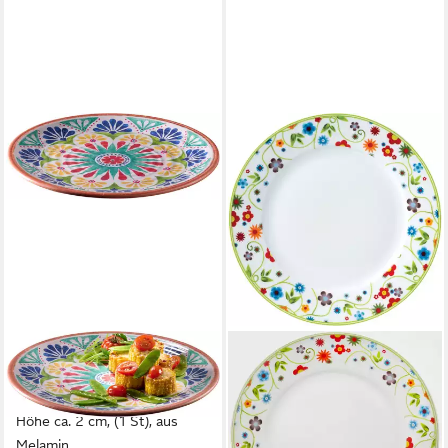
APS
Teller Servierteller
"ARABESQUE" Ø 33 cm,
Höhe ca. 2 cm, (1 St), aus
Melamin