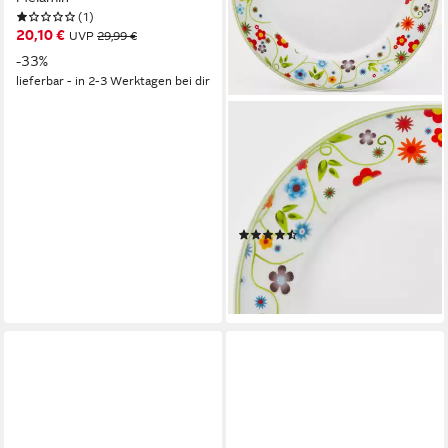
(1)
20,10 €
UVP
29,99 €
-33%
lieferbar - in 2-3 Werktagen bei dir
VAN WELL
Speiseteller Teller Set, Vario,
(6 St), Porzellan,
spülmaschinen- und
mikrowellengeeignet, Ø 26,5
(5)
cm
37,49 €
UVP
42,99 €
-13%
lieferbar - in 6-8 Werktagen bei dir