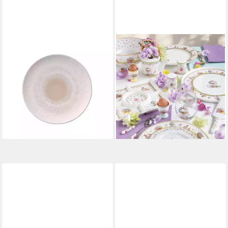
APS
EASYLIFE
Teller Servierteller "BLUSH"
Speiseteller Spring Bloom,
Ø 33 cm, Höhe ca. 3,5 cm, (1
Spülmaschinengeeignet,
St), aus Melamin, besonders
Mehrfarbig, Hasen &
leicht, robust und bruchsicher
Blumenkörbe, H: 2.5cm
17,27 €
ab 14,50 €
UVP
26,99 €
lieferbar - in 2-3 Werktagen bei dir
-36%
lieferbar - in 3-4 Werktagen bei dir