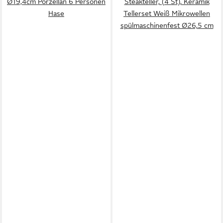
Ø19,4cm Porzellan 6 Personen
Steakteller, (4 St), Keramik
Hase
Tellerset Weiß Mikrowellen
spülmaschinenfest Ø26,5 cm