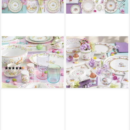
EASYLIFE
EASYLIFE
Frühstücksteller Happy
Kuchenteller Spring Bloom,
Easter, Höhe: 2cm, Farbe:
Spülmaschinengeeignet,
Mehrfarbig, Motiv: Ostern
Mehrfarbig, Hasen &
(1)
Blumenkörbe, ⌀ 19cm
ab 12,00 €
ab 10,00 €
lieferbar - in 2-3 Werktagen bei dir
lieferbar - in 2-3 Werktagen bei dir