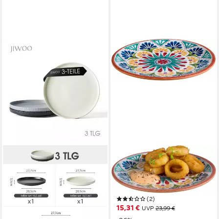
APS
Teller Arabesque, Terrakotta-
Optik, spülmaschinengeeignet,
Ø 26,5 cm
(2)
15,31 €
UVP
23,99 €