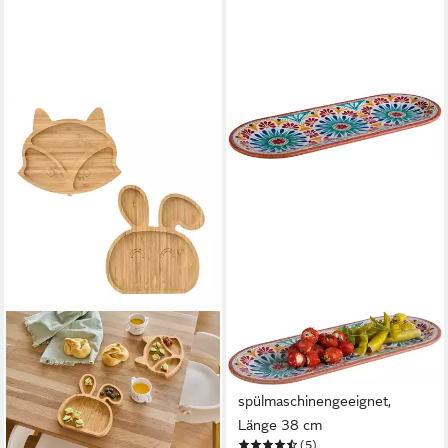
APS
Teller Arabesque,
Terrakottaoptik,
spülmaschinengeeignet,
Länge 38 cm
(5)