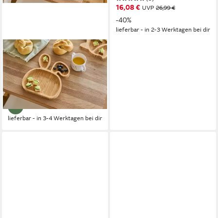
16,08 €
UVP
26,99 €
-40%
lieferbar - in 2-3 Werktagen bei dir
ZELLER PRESENT
Speiseteller Animals', (2 St),
Teller Set, Tiermotiv Hase und
Fuchs
27,49 €
lieferbar - in 3-4 Werktagen bei dir