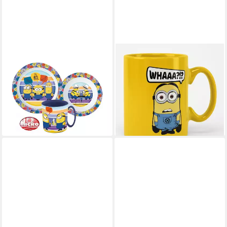
MINIONS
MINIONS
Kindergeschirr-Set Minions
Becher Whaaa?!? Mug
23,89 €
Striped Geschirrset
lieferbar - in 6-8 Werktagen bei dir
Mikroplastik 350ml
12,95 €
UVP
19,99 €
-35%
lieferbar - in 7-9 Werktagen bei dir