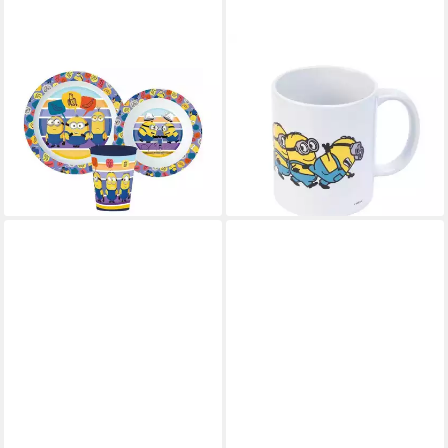
MINIONS
GRUPO ERIK
Kindergeschirr-Set Minions
Tasse Minions Dave Tasse
Striped Essgeschirr, Mikro-
350ml
ab 15,38 €
Set, mit
lieferbar - in 7-9 Werktagen bei dir
10,95 €
UVP
21,99 €
-50%
lieferbar - in 7-9 Werktagen bei dir