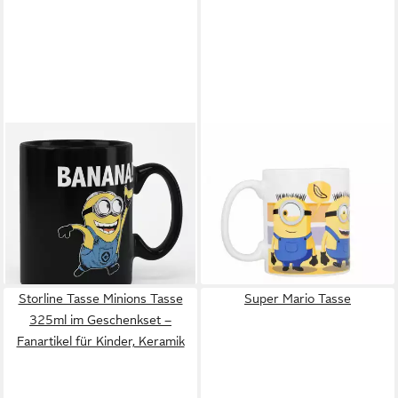
MINIONS
STORLINE
Becher BANANA! Mug
Tasse Minions 2 Tasse 325ml
23,89 €
im Geschenkset – Fanartikel
lieferbar - in 2-3 Werktagen bei dir
für Kinder, Keramik
9,95 €
14,95 €
-33%
lieferbar - in 5-6 Werktagen bei dir
Storline Tasse Minions Tasse
Super Mario Tasse
325ml im Geschenkset –
Fanartikel für Kinder, Keramik