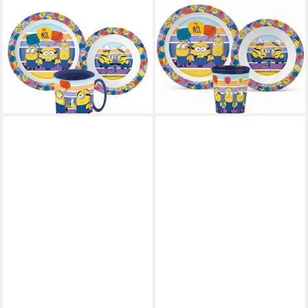
MINIONS
MINIONS
Kindergeschirr-Set Die
Kindergeschirr-Set Die
Minions Kinder Geschirr-Set 3
Minions Kinder Geschirr-Set 3
teilig Becher Teller Schüssel
tlg Becher Teller Schüssel (3-
(3-tlg), 1 Personen, Kuststoff
tlg), 1 Personen
12,90 €
13,90 €
lieferbar - in 3-4 Werktagen bei dir
lieferbar - in 3-4 Werktagen bei dir