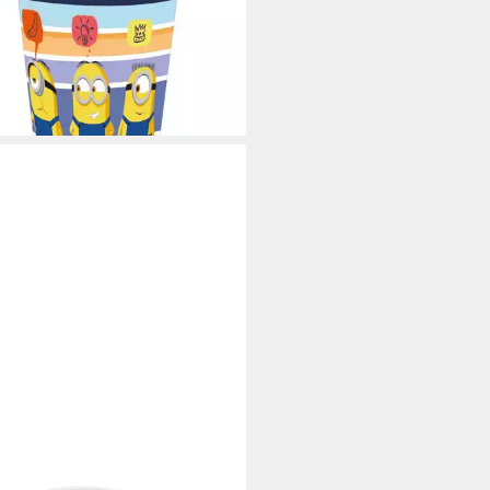
ml
 €
UVP
9,99 €
%
rbar - in 8-10 Werktagen bei dir
O ERIK
e Minions Dave Tasse 350ml