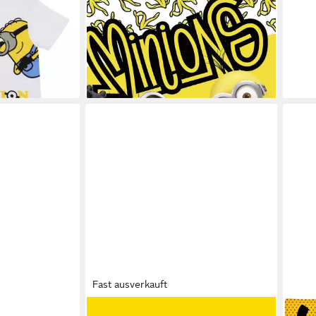
ab 1
it Sommer
Fleecedecke Schmusedecke
liefe
Kuscheldecke 100 x 150 cm
17,99 €
lieferbar - in 4-5 Werktagen bei dir
en bei dir
Fast ausverkauft
MINIONS
MINI