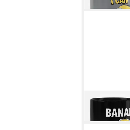
lieferbar - in 7-9 Werktag
MINIONS
Becher BANANA! Mu
23,89 €
lieferbar - in 2-3 Werktag