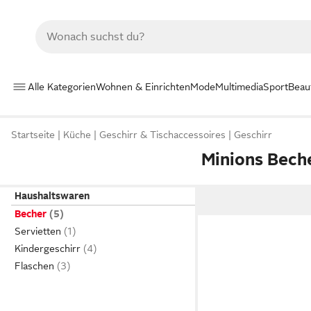
Alle Kategorien
Wohnen & Einrichten
Mode
Multimedia
Sport
Beau
Startseite
Küche
Geschirr & Tischaccessoires
Geschirr
Minions Bech
Haushaltswaren
Becher
Servietten
Kindergeschirr
Flaschen