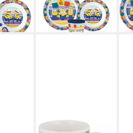
10,95 €
, 1 Personen,
UVP
21,99 €
Tell
13,9
-50%
lieferbar - in 8-10 Werktagen bei dir
liefe
en bei dir
STORLINE
MINI
nions Striped
Tasse Minions Tasse 325ml im
Trin