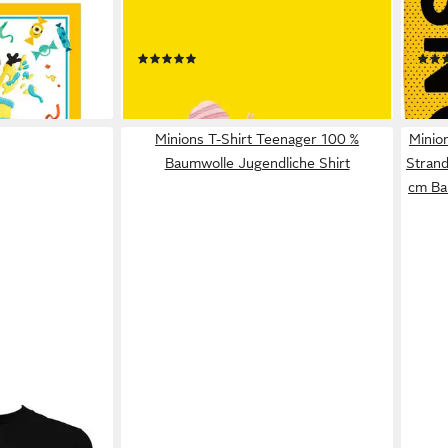
ns' Tischdeko,
Strandtuch Minions Badetuch
Bade
3x33cm
Strandtuch 70 x 140 cm
hoch
(1)
16,99 €
18,7
lieferbar - in 2-3 Werktagen bei dir
liefe
Minions T-Shirt Teenager 100 %
Minio
Baumwolle Jugendliche Shirt
Strand
cm Bau