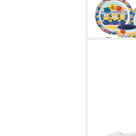
Geschirrset Mikroplas
12,95 €
UVP
19,99 €
-35%
lieferbar - in 8-10 Werkta
MINIONS
T-Shirt - Kurzarmshirt