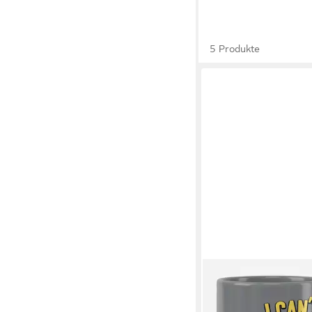
5 Produkte
MINIONS
Becher I Can't Adult 
23,89 €