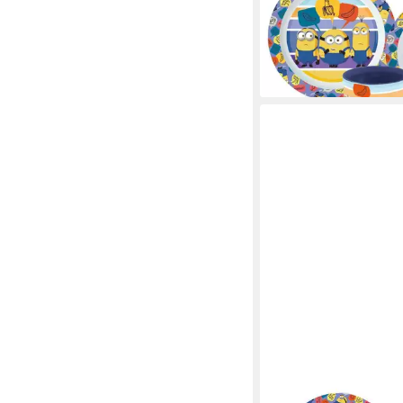
Teller Schüssel (3-tlg)
Kuststoff
12,90 €
lieferbar - in 4-5 Werktag
MINIONS
Kindergeschirr-Set Mi