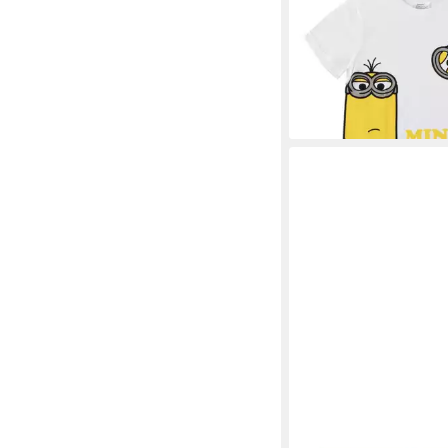
Baumwollshirt Freize
Kleidung (1-tlg)
12,95 €
UVP
19,95 €
-35%
lieferbar - in 3-4 Werktag
PROCOS