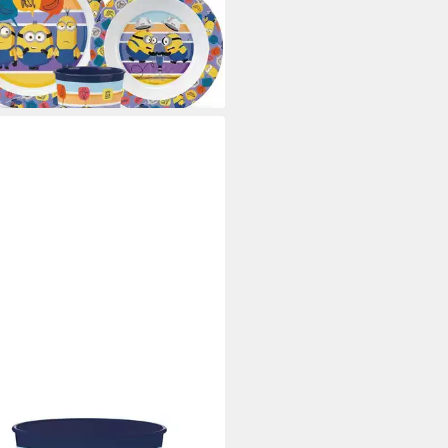
er Schüssel (3-tlg), 1 Personen
0 €
rbar - in 4-5 Werktagen bei dir
ONS
kflasche Minions Plastikbecher