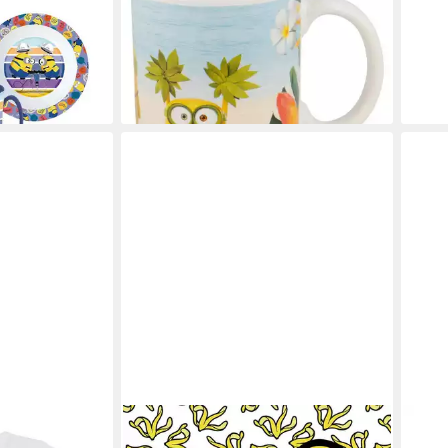
tik 350ml
Geschenkset – Fanartikel für Kinder,
260 
4,95
Keramik
ab 9,95 €
14,95 €
-50
gen bei dir
liefe
-33%
lieferbar - in 4-5 Werktagen bei dir
JERRY FABRICS
GRUP
 Kinder
Wohndecke Minions 2 "Banana"
Tass