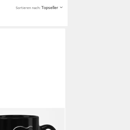
Topseller
Sortieren nach:
ONS
er Who Wants A Brew Mug
9 €