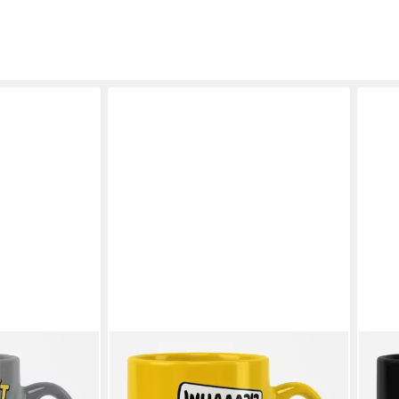
MINIONS
MINI
Today! Mug
Becher Whaaa?!? Mug
Bech
23,89 €
23,8