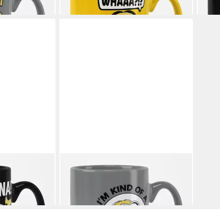
en bei dir
lieferbar - in 7-9 Werktagen bei dir
liefe
MINIONS
g
Becher I'm Kind Of A Big Deal Mug
23,89 €
en bei dir
lieferbar - in 2-3 Werktagen bei dir