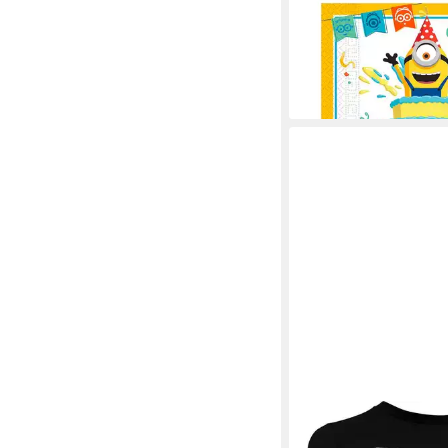
Papierserviette 'Minio
Servietten 20Stk./3
ab 3,49 €
(0,17 €/ 1 Stk)
leider ausverkauft
MINIONS
T-Shirt