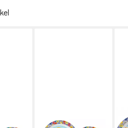
kel
MINIONS
MINI
e Minions
Kindergeschirr-Set Minions Striped
Kind
teilig Becher
Essgeschirr, Mikro-Set, mit
Kind