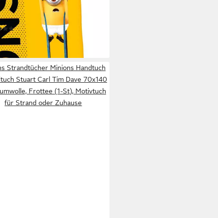
tuch Minions 2, Velours (1-St),
farbig bedruckt
(21)
5 €
rbar - in 3-4 Werktagen bei dir
ns Strandtücher Minions Handtuch
tuch Stuart Carl Tim Dave 70x140
mwolle, Frottee (1-St), Motivtuch
für Strand oder Zuhause