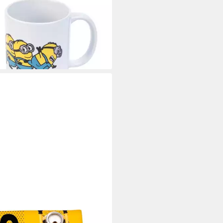
5,38 €
rbar - in 7-9 Werktagen bei dir
ONS