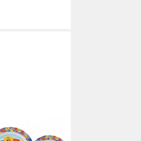
ONS
ergeschirr-Set Die Minions
er Geschirr-Set 3 tlg Becher