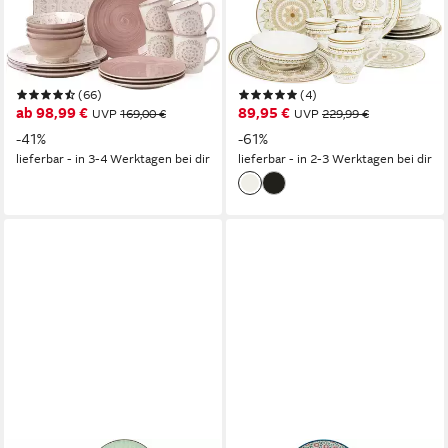
Kombiservice Geschirr-Set,
Kombiservice Mandala Gold
Service Valencia (16-tlg), 4
(16-tlg), 4 Personen,
Personen, Steinzeug, jedes
Steinzeug, Service, goldene
Stück ein Unikat, 16 Teile, für
orientalische Motive, 16 Teile,
(66)
(4)
4 Personen
für 4 Personen
ab 98,99 €
89,95 €
UVP
169,00 €
UVP
229,99 €
-41%
-61%
lieferbar - in 3-4 Werktagen bei dir
lieferbar - in 2-3 Werktagen bei dir