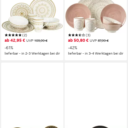
CREATABLE
RITZENHOFF & BREKER
Kombiservice Mandala Gold
Kombiservice Geschirr-Set,
(8-tlg), 2 Personen,
Service Valencia (8-tlg), 2
Steinzeug, Service, goldene
Personen, Steinzeug, 8 Teile,
orientalische Motive, 8 Teile,
für 2 Personen
(2)
(3)
für 2 Personen
ab 42,95 €
ab 50,80 €
UVP
109,99 €
UVP
87,99 €
-61%
-42%
lieferbar - in 2-3 Werktagen bei dir
lieferbar - in 3-4 Werktagen bei dir