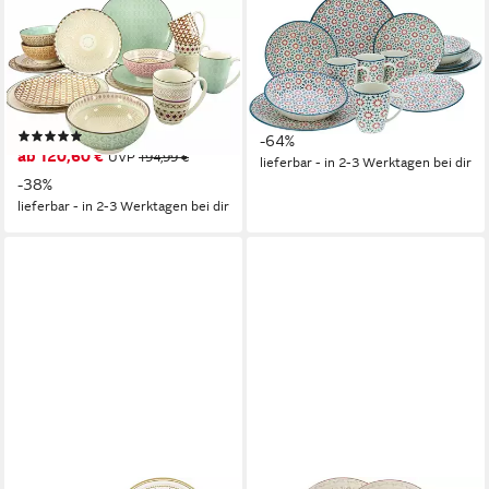
CREATABLE
CREATABLE
Kombiservice Geschirr-Set
Kombiservice Stella (16-tlg), 4
Mandala (16-tlg), 4 Personen,
Personen, Steingut,
Steinzeug, Service, 4 Designs,
orientalisch mediterraner Stil
ab 54,02 €
16 Teile, für 4 Personen
UVP
149,99 €
(59)
-64%
ab 120,60 €
UVP
194,99 €
lieferbar - in 2-3 Werktagen bei dir
-38%
lieferbar - in 2-3 Werktagen bei dir