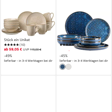
RITZENHOFF & BREKER
MÄSER
Frühstücks-Geschirrset
Kombiservice Geschirr-Set,
Omara (12-tlg), 4 Personen,
Service Traditional Tiles (8-
Steingut, Reaktivglasur, jedes
tlg), 2 Personen, Steinzeug,
Stück ein Unikat
kunstvolle Ornamente, 8 Teile,
(10)
(6)
für 2 Personen
ab 59,05 €
ab 76,53 €
UVP
115,00 €
UVP
137,99 €
-49%
-45%
lieferbar - in 3-4 Werktagen bei dir
lieferbar - in 3-4 Werktagen bei dir