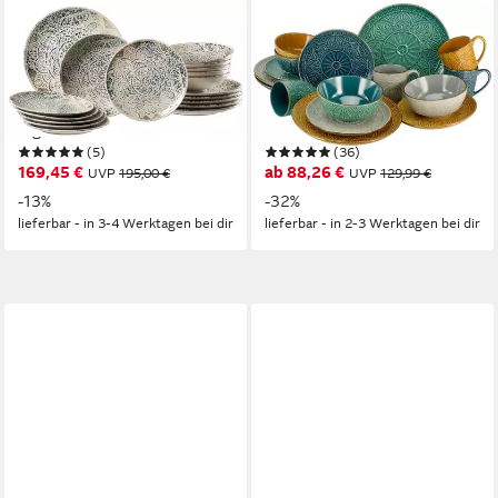
RITZENHOFF & BREKER
CREATABLE
Tafelservice Luig (18-tlg), 6
Kombiservice Geschirr-Set
Personen, Steinzeug, Teller
Samarkand (16-tlg), 4
Set, keramische
Personen, Steinzeug, Service,
Digitaldrucktechnik
handwerklicher Charakter, 16
(5)
(36)
Teile, für 4 Personen
169,45 €
ab 88,26 €
UVP
195,00 €
UVP
129,99 €
-13%
-32%
lieferbar - in 3-4 Werktagen bei dir
lieferbar - in 2-3 Werktagen bei dir