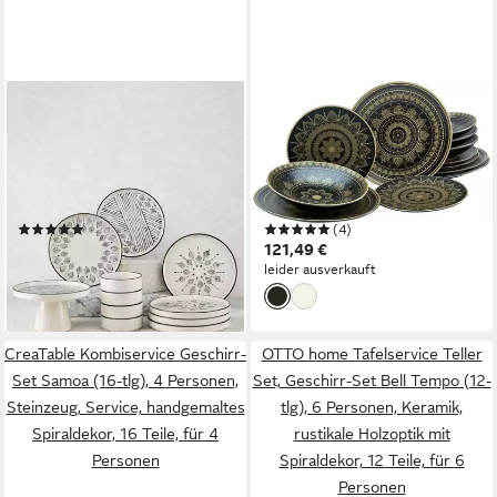
HERMIA CONCEPT
CREATABLE
Frühstücks-Geschirrset Boho
Teller-Set Mandala Gold (12-
Design (11-tlg), 6 Personen,
tlg), 4 Personen, Steinzeug,
Keramik, Steinzeug,
Teller Set, goldene
spülmaschinenfest und
orientalische Motive, 12 Teile,
(3)
(4)
mikrowellengeeignet
für 4 Personen
47,00 €
121,49 €
71,00 €
leider ausverkauft
-34%
lieferbar in 3 Wochen
CreaTable Kombiservice Geschirr-
OTTO home Tafelservice Teller
Set Samoa (16-tlg), 4 Personen,
Set, Geschirr-Set Bell Tempo (12-
Steinzeug, Service, handgemaltes
tlg), 6 Personen, Keramik,
Spiraldekor, 16 Teile, für 4
rustikale Holzoptik mit
Personen
Spiraldekor, 12 Teile, für 6
Personen