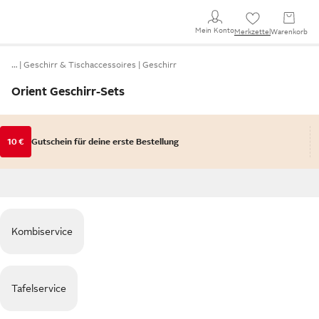
Mein Konto
Merkzettel
Warenkorb
…
Geschirr & Tischaccessoires
Geschirr
Orient Geschirr-Sets
10 €
Gutschein für deine erste Bestellung
Kombiservice
Tafelservice