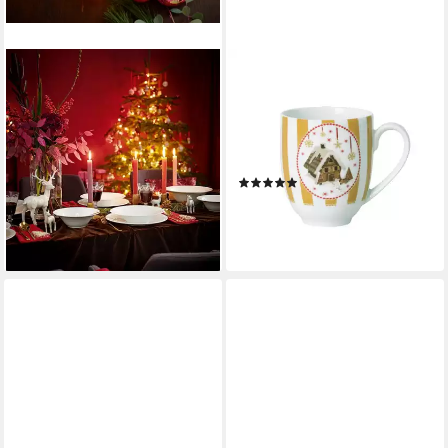
HUTSCHENREUTHER
HUTSCHENREUTHER
Tafelservice Nora Christmas
Frühstücks-Geschirrset
Tafelset 12-tlg., Porzellan
Christmas Love Beige
199,95 €
Weihnachtsgeschirr, Porzellan,
lieferbar - in 2-3 Werktagen bei dir
4-tlg.
(2)
ab 36,90 €
UVP
45,60 €
-19%
lieferbar - in 4-5 Werktagen bei dir