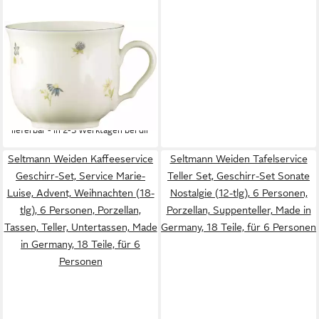
SELTMANN WEIDEN
Kombiservice Geschirr-Set,
Service Marie-Luise
Streublume (30-tlg), 6
Personen, Porzellan, Teller,
500,80 €
Tasse, Untertasse, Made in
lieferbar - in 2-3 Werktagen bei dir
Germany, 30 Teile, für 6
Personen
Seltmann Weiden Kaffeeservice
Seltmann Weiden Tafelservice
Geschirr-Set, Service Marie-
Teller Set, Geschirr-Set Sonate
Luise, Advent, Weihnachten (18-
Nostalgie (12-tlg), 6 Personen,
tlg), 6 Personen, Porzellan,
Porzellan, Suppenteller, Made in
Tassen, Teller, Untertassen, Made
Germany, 18 Teile, für 6 Personen
in Germany, 18 Teile, für 6
Personen