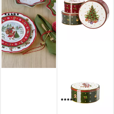
Wintertime Red Set 4tlg,
Porzellan, Sets
(23)
ab 36,20 €
lieferbar - in 2-3 Werktagen bei dir
HUTSCHENREUTHER
Vorratsdose Set 3
Plätzchendosen, Weißblech,
(Hersteller-Kombi-Set, 1-tlg),
Weißblech, mit winterlichem
(3)
Farbdekor
29,90 €
lieferbar - in 2-3 Werktagen bei dir