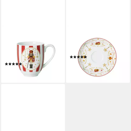
HUTSCHENREUTHER
HUTSCHENREUTHER
Frühstücks-Geschirrset
Kaffeeservice Christmas Love
Christmas Love Red
Weihnachtsgeschirr, 6
Weihnachtsgeschirr, Porzellan,
Personen, Porzellan, 18-tlg.
(1)
4-tlg.
ab 129,00 €
UVP
160,80 €
(1)
43,98 €
-20%
lieferbar - in 2-3 Werktagen bei dir
lieferbar - in 4-5 Werktagen bei dir