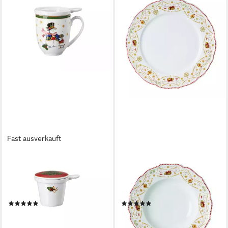
Fast ausverkauft
HUTSCHENREUTHER
HUTSCHENREUTHER
Becher Happy Wintertime
Kombiservice Christmas Love
Tee-Becher Set 3tlg,
Weihnachtsgeschirr, 6
Porzellan, Sets
Personen, Porzellan, 18-tlg.
(1)
(1)
27,90 €
ab 149,00 €
UVP
190,20 €
lieferbar - in 2-3 Werktagen bei dir
-22%