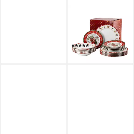
HUTSCHENREUTHER
Geschirr-Set
Hutschenreuther Happy
Wintertime Set, Porzellan,
Porzellan
(9)
ab 152,90 €
lieferbar - in 2-3 Werktagen bei dir