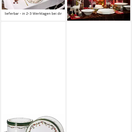
UVP
52,80 €
lieferbar - in 2-3 Werktagen bei dir
-21%
lieferbar - in 2-3 Werktagen bei dir
HUTSCHENREUTHER
Kaffeeservice Happy