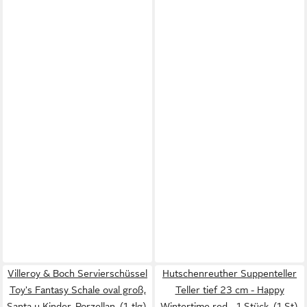
Villeroy & Boch Servierschüssel
Hutschenreuther Suppenteller
Toy's Fantasy Schale oval groß,
Teller tief 23 cm - Happy
Santa u Kinder, Porzellan, (1-tlg),
Wintertime red - 1 Stück, (1 St),