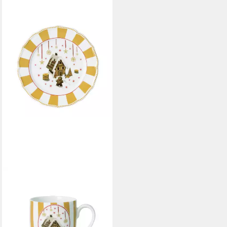
HUTSCHENREUTHER
Frühstücks-Geschirrset
Christmas Love Beige
Weihnachtsgeschirr, Porzellan,
4-tlg.