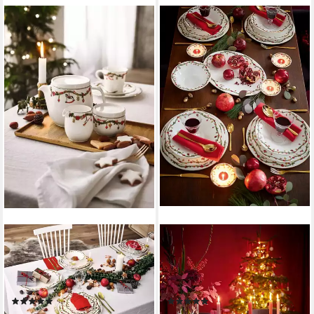
HUTSCHENREUTHER
HUTSCHENREUTHER
Geschirr-Set Nora Christmas
Frühstücks-Set Nora
Gedeck 3tlg. im GK, Bone
Christmas Frühstücksset 18-
China, Sets
tlg.
(2)
(3)
ab 41,95 €
199,95 €