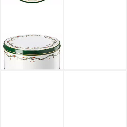
HUTSCHENREUTHER
Keksdose Nora Christmas
Plätzchendosen Set3, Metall
29,90 €
lieferbar - in 2-3 Werktagen bei dir