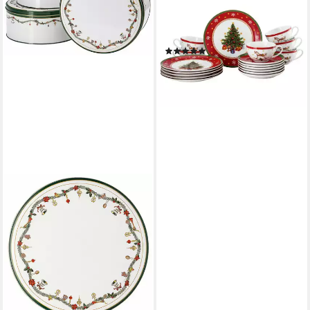
Wintertime
Weihnachtsgeschirr, 6
Personen, Porzellan, 18-tlg.
(3)
133,88 €
lieferbar - in 2-3 Werktagen bei dir