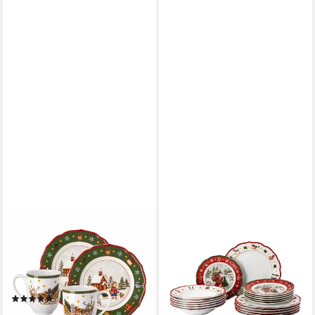
HUTSCHENREUTHER
Kombiservice Happy
Wintertime Geschirr-Set 4er
Set (4-tlg), 2 Personen,
Porzellan
(5)
ab 37,45 €
UVP
45,60 €