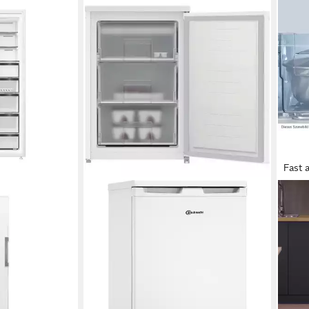
Fast 
BAUKNECHT
BAU
 W18660D
Gefrierschrank K55Z1 112W
Gefr
Produktdatenblatt
B/H/T
91 l
K
414,99 €
n
Produk
14,89 €
mtl. in 36 Raten
ch
534,
lieferbar - in 6-7 Werktagen bei dir
15,5
liefe