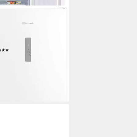
KNECHT
ierschrank GKN WC19170D
191,2 x 81,3 cm
B/H/T
Kapazität Gefrieren
B(A)
Betriebsgeräusch
tdatenblatt
(16)
00 €
UVP
909,00 €
diesen Monat
 €
mtl. in 48 Raten
%
rbar in 3 Wochen