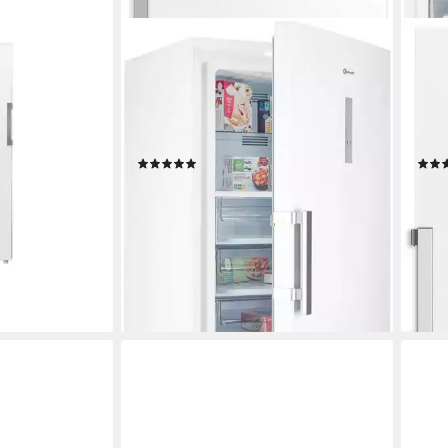
BAUKNECHT
BAU
 W18660C
Gefrierschrank GKN W19170C
Gefr
B/H/T
70 x 191,2 x 81,3 cm
B/H/T
70 x 
n
404 l
Kapazität Gefrieren
404 l
ch
36 dB(A)
Betriebsgeräusch
38 d
Produktdatenblatt
Produk
(21)
829,00 €
599,
UVP
1.079,00 €
24,07 €
mtl. in 48 Raten
nur 
17,39
-23%
-34
liefe
en bei dir
lieferbar - in 5-6 Werktagen bei dir