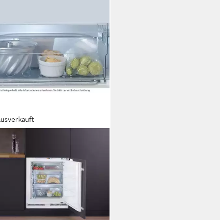
ausverkauft
KNECHT
ierschrank GSU 8F2
apazität Gefrieren
tdatenblatt
89 €
3 €
mtl. in 48 Raten
rbar - in 5-6 Werktagen bei dir