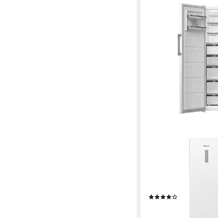
BAUKNECHT
Gefrierschrank GKN
59,7 x 186,5 x 70,9 cm
286 l
Kapazität Gefriere
34 dB(A)
Betriebsgeräus
Produktdatenblatt
(1)
639,00 €
UVP
849,00 €
18,55 €
mtl. in 48 Raten