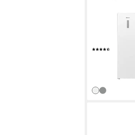
BAUKNECHT
Gefrierschrank GKN
59,7 x 186,5 x 70,9 cm
286 l
Kapazität Gefriere
34 dB(A)
Betriebsgeräus
Produktdatenblatt
(13)
699,00 €
UVP
949,00 €
20,29 €
mtl. in 48 Raten
-26%
lieferbar - in 2-3 Werktag