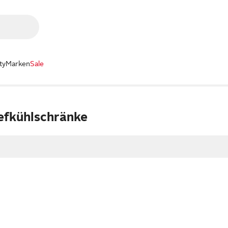
ty
Marken
Sale
efkühlschränke