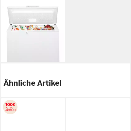
BAUKNECHT
Gefriertruhe GTE ECO 222 C
EX
Produktdatenblatt
597,00 €
17,33 €
mtl. in 48 Raten
lieferbar - in 6-7 Werktagen bei dir
Ähnliche Artikel