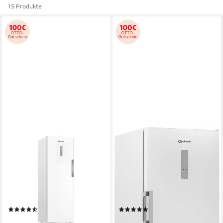
15 Produkte
BAUKNECHT
BAUKNECHT
Gefrierschrank GKN
Gefrierschrank GKN
W18660C
W19170C
59,7 x 186,5 x 70,9 cm
B/H/T
70 x 191,2 x 81,3 cm
B/H/T
286 l
Kapazität Gefrieren
404 l
Kapazität Gefrieren
34 dB(A)
Betriebsgeräusch
36 dB(A)
Betriebsgeräusch
Produktdatenblatt
Produktdatenblatt
(13)
(21)
699,00 €
829,00 €
UVP
949,00 €
UVP
1.079,00 €