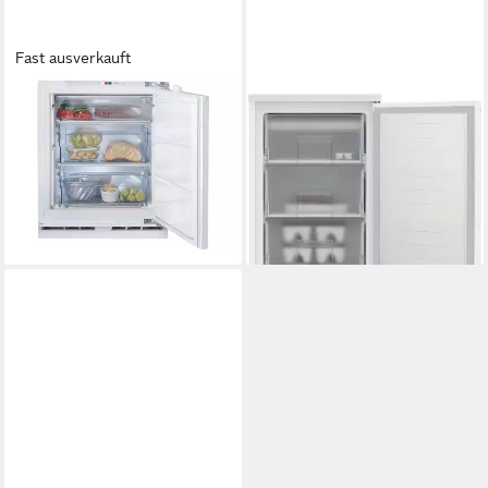
Fast ausverkauft
BAUKNECHT
BAUKNECHT
Gefrierschrank GSU 8F2
Gefrierschrank K55Z1 113W
Produktdatenblatt
91 l
Kapazität Gefrieren
493,99 €
Produktdatenblatt
17,72 €
mtl. in 36 Raten
534,89 €
lieferbar - in 6-7 Werktagen bei dir
15,53 €
mtl. in 48 Raten
lieferbar - in 5-6 Werktagen bei dir