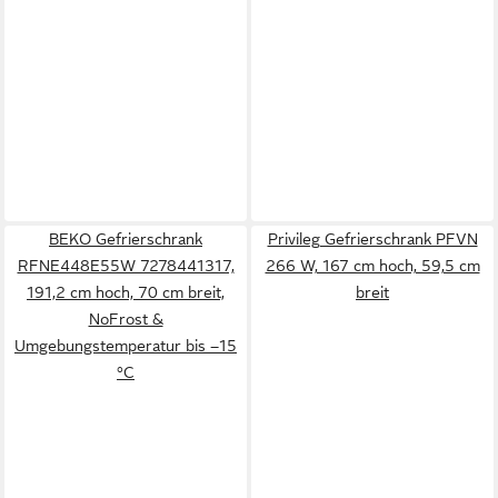
BEKO Gefrierschrank
Privileg Gefrierschrank PFVN
RFNE448E55W 7278441317,
266 W, 167 cm hoch, 59,5 cm
191,2 cm hoch, 70 cm breit,
breit
NoFrost &
Umgebungstemperatur bis –15
°C