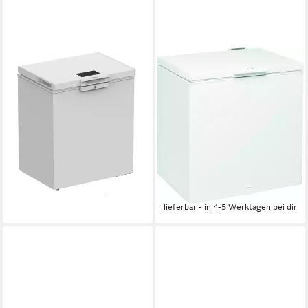
BAUKNECHT
BAUKNECHT
Gefriertruhe GTE 150MD
Gefriertruhe GTE 206 A2+
(2)
70,5 x 85 x 55cm
B/H/T
142 l
Kapazität Gefrieren
80.60 x 86.50 x 64.20cm
B/H/T
39 dB(A)
Betriebsgeräusch
204 l
Kapazität Gefrieren
42.00 dB(A)
Betriebsgeräusch
Produktdatenblatt
349,00 €
UVP
459,00 €
Produktdatenblatt
17,33 €
mtl. in 24 Raten
344,00 €
UVP
679,00 €
-24%
17,09 €
mtl. in 24 Raten
lieferbar - in 4-5 Werktagen bei dir
-49%
lieferbar - in 4-5 Werktagen bei dir