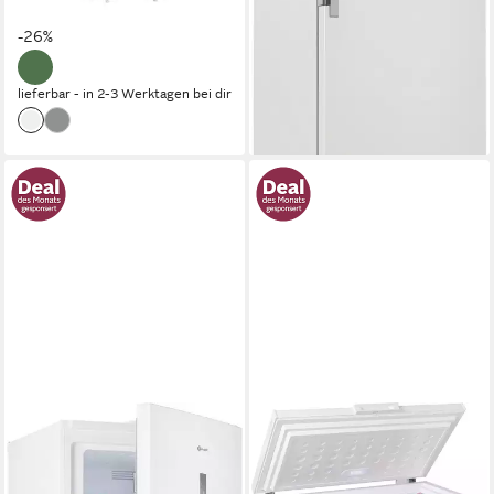
20,29 €
mtl. in 48 Raten
24,07 €
mtl. in 48 Raten
-26%
-23%
lieferbar - in 2-3 Werktagen bei dir
lieferbar - in 5-6 Werktagen bei dir
BAUKNECHT
BAUKNECHT
Gefrierschrank GKN
Gefriertruhe GTE 198MC
WC19170D
103 x 84,5 x 61,5cm
B/H/T