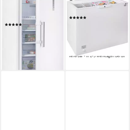
198 l
Kapazität Gefrieren
70 x 191,2 x 81,3 cm
B/H/T
40 dB(A)
Betriebsgeräusch
404 l
Kapazität Gefrieren
38 dB(A)
Betriebsgeräusch
Produktdatenblatt
(3)
Produktdatenblatt
399,00 €
UVP
589,00 €
(16)
nur diesen Monat
599,00 €
UVP
909,00 €
19,82 €
mtl. in 24 Raten
nur diesen Monat
-32%
17,39 €
mtl. in 48 Raten
-34%
lieferbar in 3 Wochen
lieferbar - in 2-3 Werktagen bei dir