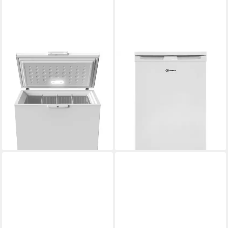
BAUKNECHT
BAUKNECHT
Gefriertruhe GTE ECO
Gefrierschrank K55Z1 112W
Produktdatenblatt
200EMC
414,99 €
Produktdatenblatt
14,89 €
mtl. in 36 Raten
499,00 €
lieferbar - in 6-7 Werktagen bei dir
17,90 €
mtl. in 36 Raten
lieferbar - in 6-7 Werktagen bei dir