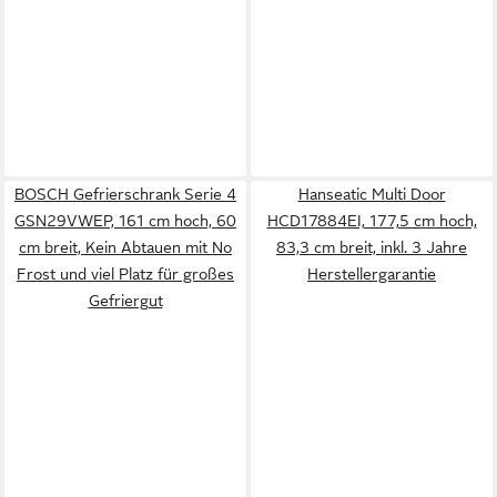
BOSCH Gefrierschrank Serie 4
Hanseatic Multi Door
GSN29VWEP, 161 cm hoch, 60
HCD17884EI, 177,5 cm hoch,
cm breit, Kein Abtauen mit No
83,3 cm breit, inkl. 3 Jahre
Frost und viel Platz für großes
Herstellergarantie
Gefriergut