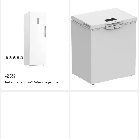
BAUKNECHT
BAUKNECHT
Gefrierschrank GKN
Gefriertruhe GTE 142MD
W18660D
70,5 x 85 x 55cm
B/H/T
142 l
Kapazität Gefrieren
59,7 x 186,5 x 70,9 cm
B/H/T
39 dB(A)
Betriebsgeräusch
286 l
Kapazität Gefrieren
34 dB(A)
Betriebsgeräusch
Produktdatenblatt
339,99 €
UVP
459,00 €
Produktdatenblatt
16,89 €
mtl. in 24 Raten
(1)
639,00 €
UVP
849,00 €
-26%
18,55 €
mtl. in 48 Raten
lieferbar - in 2-3 Werktagen bei dir
-25%
lieferbar - in 2-3 Werktagen bei dir