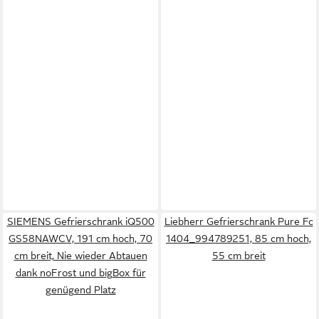
SIEMENS Gefrierschrank iQ500
Liebherr Gefrierschrank Pure Fc
GS58NAWCV, 191 cm hoch, 70
1404_994789251, 85 cm hoch,
cm breit, Nie wieder Abtauen
55 cm breit
dank noFrost und bigBox für
genügend Platz