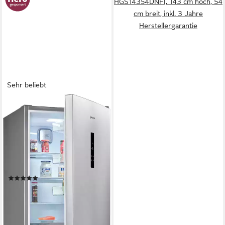
HGS14354DNFI, 143 cm hoch, 54
cm breit, inkl. 3 Jahre
Herstellergarantie
Sehr beliebt
BAUKNECHT
Kühl-/Gefrierkombination
KGN Eco 201 C
59,5 x 203,5 x 66,3 cm
B/H/T
249 l
Kapazität Kühlen
106 l
Kapazität Frieren
Produktdatenblatt
(156)
549,00 €
UVP
779,00 €
15,94 €
mtl. in 48 Raten
-30%