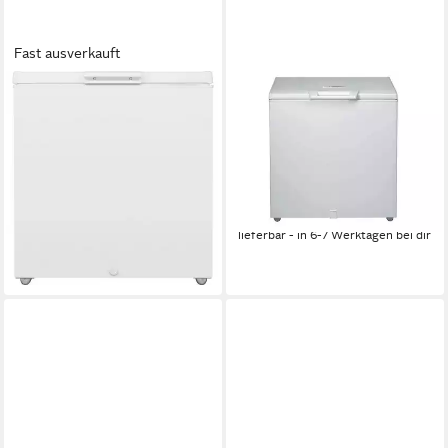
Fast ausverkauft
BAUKNECHT
BAUKNECHT
Gefriertruhe GTE 193 A2+
Gefriertruhe GTE GTE 190
(2)
80.6 x 86.5 x 64.2cm
B/H/T
166 l
Kapazität Gefrieren
80.60 x 86.50 x 64.20cm
B/H/T
Produktdatenblatt
Produktdatenblatt
469,99 €
351,60 €
UVP
499,00 €
16,86 €
mtl. in 36 Raten
17,46 €
mtl. in 24 Raten
lieferbar - in 6-7 Werktagen bei dir
-30%
lieferbar - in 4-5 Werktagen bei dir