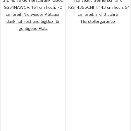
SIEMENS Gefrierschrank iQ500
Hanseatic Gefrierschrank
GS51NAWCV, 161 cm hoch, 70
HGS14355CNFI, 143 cm hoch, 54
cm breit, Nie wieder Abtauen
cm breit, inkl. 3 Jahre
dank noFrost und bigBox für
Herstellergarantie
genügend Platz