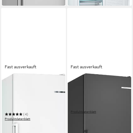
Fast ausverkauft
Fast ausverkauft
BOSCH
BOSCH
Gefrierschrank Serie 4
Gefrierschrank Serie 4
GSN33FWEV
GSN36VCCG
60 x 176 x 65 cm
B/H/T
59,5 x 186,2 x 66,3 cm
B/H/T
225 l
Kapazität Gefrieren
334 l
Kapazität Gefrieren
39 dB(A)
Betriebsgeräusch
35 dB(A)
Betriebsgeräusch
Produktdatenblatt
(4)
999,00 €
UVP
1.429,00 €
Produktdatenblatt
29,00 €
mtl. in 48 Raten
639,00 €
UVP
1.019,00 €
-30%
18,55 €
mtl. in 48 Raten