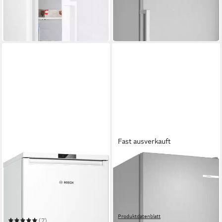
599,00 €
UVP
1.019,00 €
-28%
17,39 €
mtl. in 48 Raten
in 4-5 Werktagen bei dir
-41%
in 4-5 Werktagen bei dir
Fast ausverkauft
BOSCH
BOSCH
Gefrierschrank Serie 2
Gefrierschrank Serie 4
GTV15NWEB
GSN36VLCG
56 x 85 x 58 cm
B/H/T
59,5 x 186,2 x 66,3 cm
B/H/T
83 l
Kapazität Gefrieren
334 l
Kapazität Gefrieren
39 dB(A)
Betriebsgeräusch
35 dB(A)
Betriebsgeräusch
Produktdatenblatt
(7)