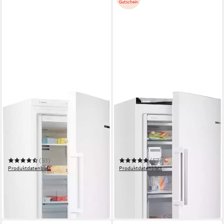
BOSCH
BOSCH
Gefrierschrank Serie 4
Gefrierschrank Serie 6
GSN29VWEP
GSN51AWCV
60 x 161 x 65 cm
B/H/T
70 x 161 x 78 cm
B/H/T
200 l
Kapazität Gefrieren
290 l
Kapazität Gefrieren
39 dB(A)
Betriebsgeräusch
38 dB(A)
Betriebsgeräusch
(51)
(57)
Produktdatenblatt
Produktdatenblatt
599,00 €
799,00 €
UVP
959,00 €
UVP
1.609,00 €
17,39 €
mtl. in 48 Raten
23,20 €
mtl. in 48 Raten
-38%
-50%
in 1-2 Werktagen bei dir
lieferbar in 3 Wochen