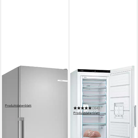
BOSCH
BOSCH
Gefrierschrank Serie 6
Gefrierschrank Serie 6
GSN36AICM
GSN58AWDV
59,5 x 186,2 x 66,3 cm
B/H/T
70 x 191 x 78 cm
B/H/T
334 l
Kapazität Gefrieren
366 l
Kapazität Gefrieren
35 dB(A)
Betriebsgeräusch
38 dB(A)
Betriebsgeräusch
Produktdatenblatt
(64)
1.099,00 €
UVP
1.549,00 €
Produktdatenblatt
31,91 €
mtl. in 48 Raten
829,00 €
UVP
1.539,00 €
-29%
24,07 €
mtl. in 48 Raten
in 4-5 Werktagen bei dir
-46%
in 3-5 Werktagen bei dir