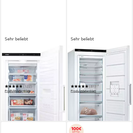
Sehr beliebt
Sehr beliebt
BOSCH
BOSCH
Gefrierschrank Serie 6
Gefrierschrank Serie 6
GSN54AWCV
GSN58AWCV
70 x 176 x 78 cm
B/H/T
70 x 191 x 78 cm
B/H/T
328 l
Kapazität Gefrieren
366 l
Kapazität Gefrieren
38 dB(A)
Betriebsgeräusch
38 dB(A)
Betriebsgeräusch
(122)
(81)
Produktdatenblatt
Produktdatenblatt
879,00 €
899,00 €
UVP
1.659,00 €
UVP
1.719,00 €
25,52 €
mtl. in 48 Raten
26,10 €
mtl. in 48 Raten
-47%
-48%
in 1-2 Werktagen bei dir
in 3-5 Werktagen bei dir