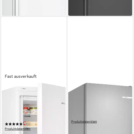
in 4-5 Werktagen bei dir
-37%
in 4-5 Werktagen bei dir
Fast ausverkauft
BOSCH
BOSCH
Gefrierschrank Serie 4
Gefrierschrank Serie 4
GSN33VWEP
GSN36VLDG
60 x 176 x 65 cm
B/H/T
59,5 x 186,2 x 66,3 cm
B/H/T
225 l
Kapazität Gefrieren
334 l
Kapazität Gefrieren
39 dB(A)
Betriebsgeräusch
35 dB(A)
Betriebsgeräusch
Produktdatenblatt
(30)
879,00 €
UVP
1.229,00 €
Produktdatenblatt
25,52 €
mtl. in 48 Raten