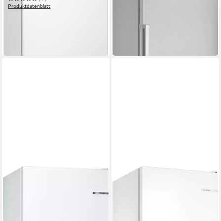
949,00 €
UVP
1.399,00 €
Produktdatenblatt
27,55 €
mtl. in 48 Raten
319,00 €
UVP
499,00 €
-32%
15,84 €
mtl. in 24 Raten
in 4-5 Werktagen bei dir
-36%
in 4-5 Werktagen bei dir
BOSCH
BOSCH
Gefrierschrank Serie 6
Gefrierschrank Serie 4
GSN58DWDV
GSN36VWDG
70 x 191 x 78 cm
B/H/T
59,5 x 186,2 x 66,3 cm
B/H/T
366 l
Kapazität Gefrieren
334 l
Kapazität Gefrieren