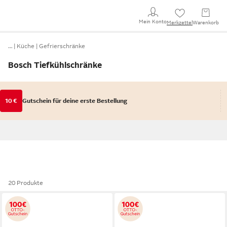
Mein Konto
Merkzettel
Warenkorb
…
Küche
Gefrierschränke
Bosch Tiefkühlschränke
10 €
Gutschein für deine erste Bestellung
20 Produkte