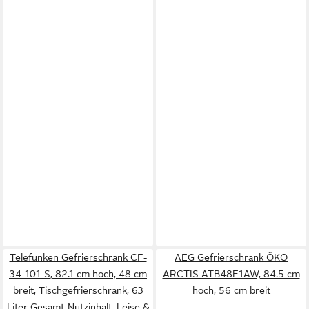
Telefunken Gefrierschrank CF-
AEG Gefrierschrank ÖKO
34-101-S, 82.1 cm hoch, 48 cm
ARCTIS ATB48E1AW, 84.5 cm
breit, Tischgefrierschrank, 63
hoch, 56 cm breit
Liter Gesamt-Nutzinhalt, Leise &