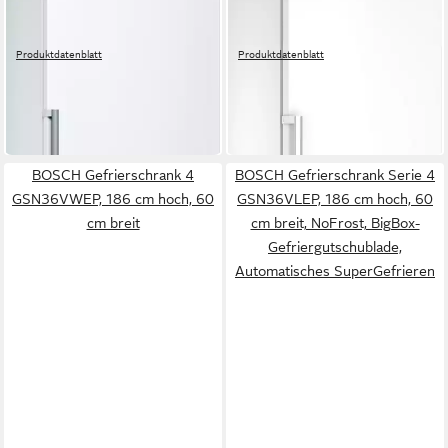
70 x 191 x 78 cm
B/H/T
59,5 x 186,2 x 66,3 cm
B/H/T
366 l
Kapazität Gefrieren
334 l
Kapazität Gefrieren
38 dB(A)
Betriebsgeräusch
35 dB(A)
Betriebsgeräusch
Produktdatenblatt
Produktdatenblatt
899,00 €
1.119,00 €
UVP
1.539,00 €
26,10 €
mtl. in 48 Raten
32,49 €
mtl. in 48 Raten
lieferbar in 2 Wochen
-42%
in 4-5 Werktagen bei dir
BOSCH Gefrierschrank 4
BOSCH Gefrierschrank Serie 4
GSN36VWEP, 186 cm hoch, 60
GSN36VLEP, 186 cm hoch, 60
cm breit
cm breit, NoFrost, BigBox-
Gefriergutschublade,
Automatisches SuperGefrieren