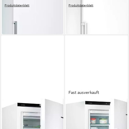
38 dB(A)
Betriebsgeräusch
35 dB(A)
Betriebsgeräusch
Produktdatenblatt
Produktdatenblatt
859,00 €
829,00 €
UVP
1.519,00 €
UVP
1.199,00 €
24,94 €
mtl. in 48 Raten
24,07 €
mtl. in 48 Raten
-43%
-31%
in 4-5 Werktagen bei dir
in 4-5 Werktagen bei dir
Fast ausverkauft
BOSCH
BOSCH
Gefrierschrank Serie 6
Gefrierschrank Serie 6
GSN54AWDV
GSN51AWDV
70 x 176 x 78 cm
B/H/T
70 x 161 x 78 cm
B/H/T
328 l
Kapazität Gefrieren
290 l
Kapazität Gefrieren