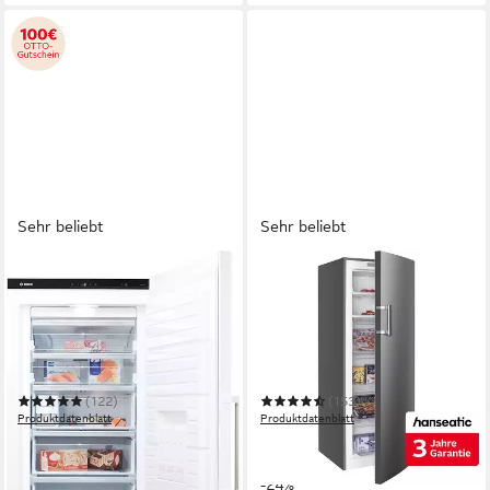
Sehr beliebt
Sehr beliebt
BOSCH
HANSEATIC
Gefrierschrank Serie 6
Gefrierschrank
GSN54AWCV
HGS17154DNFI
70 x 176 x 78 cm
B/H/T
54 x 170,5 x 60 cm
B/H/T
328 l
Kapazität Gefrieren
204 l
Kapazität Gefrieren
38 dB(A)
Betriebsgeräusch
39 dB(A)
Betriebsgeräusch
(122)
(153)
Produktdatenblatt
Produktdatenblatt
879,00 €
449,99 €
UVP
1.659,00 €
UVP
589,00 €
25,52 €
mtl. in 48 Raten
16,15 €
mtl. in 36 Raten
-47%
-24%