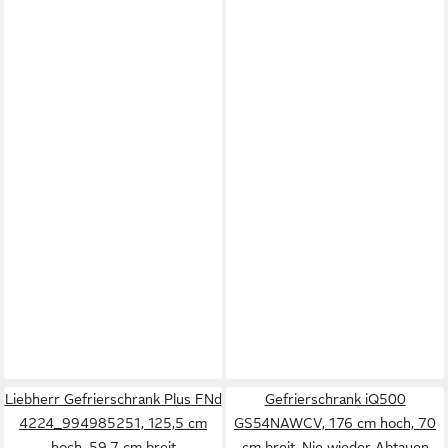
Liebherr Gefrierschrank Plus FNd
Gefrierschrank iQ500
4224_994985251, 125,5 cm
GS54NAWCV, 176 cm hoch, 70
hoch, 59,7 cm breit
cm breit, Nie wieder Abtauen