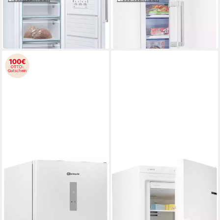
899,00 €
ab 649,00 €
UVP
1.719,00 €
UVP
849,00 €
26,10 €
mtl. in 48 Raten
18,84 €
mtl. in 48 Raten
-48%
-24%
in 3-5 Werktagen bei dir
in 3-5 Werktagen bei dir
BAUKNECHT
BOSCH
Gefrierschrank GKN
Gefrierschrank Serie 4
W19170C
GSN29VWEP
70 x 191,2 x 81,3 cm
B/H/T
60 x 161 x 65 cm
B/H/T
404 l
Kapazität Gefrieren
200 l
Kapazität Gefrieren
36 dB(A)
Betriebsgeräusch
39 dB(A)
Betriebsgeräusch