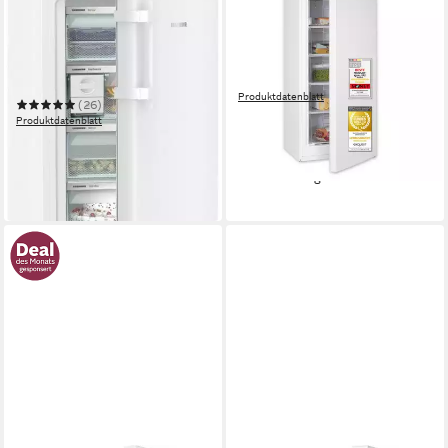
Gefrierschrank Prime FNb
Gefrierschrank GS5145-
465i_996949851
050C
59,7 x 145,5 x 67,5 cm
B/H/T
54 x 125.9 x 55 cm
B/H/T
199 l
Kapazität Gefrieren
145 l
Kapazität Gefrieren
33 dB(A)
Betriebsgeräusch
39 dB(A)
Betriebsgeräusch
Produktdatenblatt
(26)
389,95 €
UVP
549,00 €
Produktdatenblatt
19,37 €
mtl. in 24 Raten
1.369,00 €
UVP
1.499,00 €
-29%
39,75 €
mtl. in 48 Raten
in 5-6 Werktagen bei dir
-9%
in 1-2 Werktagen bei dir