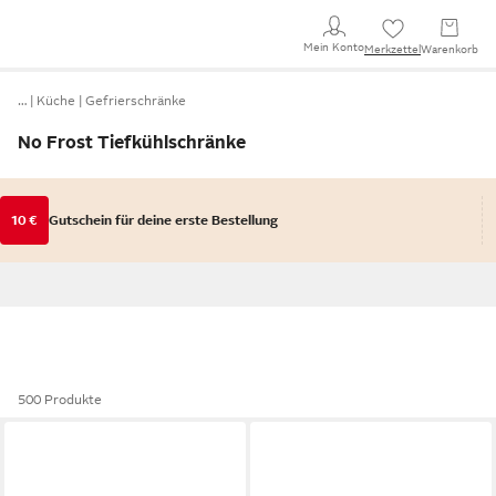
Mein Konto
Merkzettel
Warenkorb
…
Küche
Gefrierschränke
No Frost Tiefkühlschränke
10 €
Gutschein für deine erste Bestellung
500 Produkte