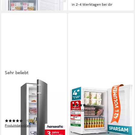
in 1-2 Werktagen bei dir
in 2-4 Werktagen bei dir
Sehr beliebt
HANSEATIC
STILLSTERN
Gefrierschrank
Gefrierschrank MGS 42.1
HGS14354DNFI
47 x 63.2 x 45 cm
B/H/T
54 x 143 x 60 cm
B/H/T
(54)
161 l
Kapazität Gefrieren
Produktdatenblatt
39 dB(A)
Betriebsgeräusch
159,00 €
(291)
14,52 €
mtl. in 12 Raten
in 5-6 Werktagen bei dir
Produktdatenblatt
399,00 €
UVP
529,00 €