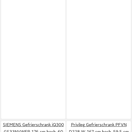
SIEMENS Gefrierschrank iQ300
Privileg Gefrierschrank PFVN
GS33NVWEP, 176 cm hoch, 60
D228 W, 167 cm hoch, 59,5 cm