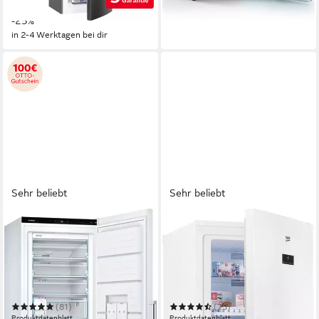
19,82 €
mtl. in 24 Raten
-25%
in 2-4 Werktagen bei dir
Sehr beliebt
Sehr beliebt
BOSCH
BEKO
Gefrierschrank Serie 6
Gefrierschrank
GSN58AWCV
RFNE448E45W 7278440513
70 x 191 x 78 cm
B/H/T
70 x 192 x 77 cm
B/H/T
366 l
Kapazität Gefrieren
404 l
Kapazität Gefrieren
38 dB(A)
Betriebsgeräusch
38 dB(A)
Betriebsgeräusch
(81)
(75)
Produktdatenblatt
Produktdatenblatt