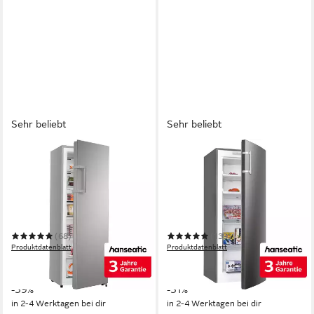
Sehr beliebt
Sehr beliebt
HANSEATIC
HANSEATIC
Gefrierschrank
Gefrierschrank
HGS17260CNFI
HGS14355CNFI
59,5 x 172 x 60 cm
B/H/T
54 x 143 x 60 cm
B/H/T
240 l
Kapazität Gefrieren
161 l
Kapazität Gefrieren
36 dB(A)
Betriebsgeräusch
40 dB(A)
Betriebsgeräusch
(68)
(139)
Produktdatenblatt
Produktdatenblatt
549,99 €
479,99 €
UVP
899,00 €
UVP
699,00 €
15,97 €
mtl. in 48 Raten
17,22 €
mtl. in 36 Raten
-39%
-31%
in 2-4 Werktagen bei dir
in 2-4 Werktagen bei dir