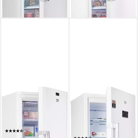
-24%
lieferbar - in 5-6 Werktagen bei dir
lieferbar - in 2-3 Werktagen bei dir
BEKO
BEKO
Gefrierschrank FS127940N
Gefrierschrank
B5RFNE295W
59,5 x 171 x 64 cm
B/H/T
237 l
Kapazität Gefrieren
59,7 x 170,5 x 70,9 cm
B/H/T
36 dB(A)
Betriebsgeräusch
260 l
Kapazität Gefrieren
38 dB(A)
Betriebsgeräusch
Produktdatenblatt
(149)
Produktdatenblatt
ab 479,00 €
UVP
609,00 €