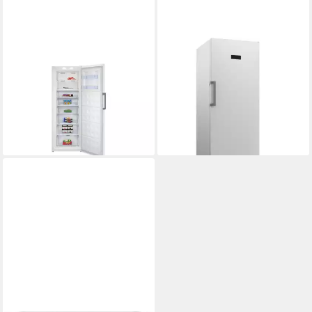
BEKO
BEKO
Gefrierschrank BG490EXGS
Gefrierschrank EX448E45W
Produktdatenblatt
Produktdatenblatt
ab 849,00 €
799,00 €
24,65 €
mtl. in 48 Raten
23,20 €
mtl. in 48 Raten
lieferbar - in 6-7 Werktagen bei dir
lieferbar - in 6-7 Werktagen bei dir