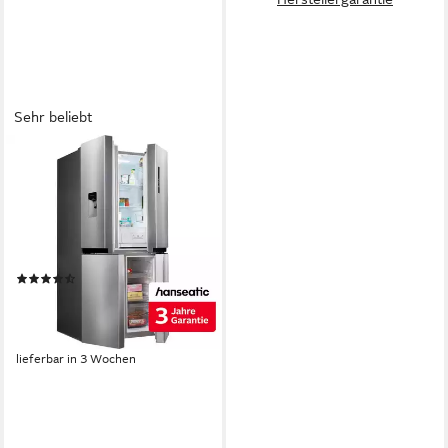
Sehr beliebt
HANSEATIC
Multi Door HCD17884EI
83,3 x 177,5 x 74 cm
B/H/T
329 l
Kapazität Kühlen
163 l
Kapazität Frieren
Produktdatenblatt
(1235)
629,99 €
UVP
1.099,00 €
18,29 €
mtl. in 48 Raten
-43%
lieferbar in 3 Wochen