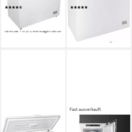
Produktdatenblatt
Produktdatenblatt
(14)
(5)
ab 349,00 €
ab 389,00 €
UVP
459,00 €
UVP
519,00 €
17,33 €
mtl. in 24 Raten
19,32 €
mtl. in 24 Raten
-24%
-25%
lieferbar - in 2-3 Werktagen bei dir
lieferbar - in 2-3 Werktagen bei dir
Fast ausverkauft
BEKO
BEKO
Gefriertruhe HSM46740
Einbaugefrierschrank