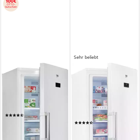
Sehr beliebt
BEKO
BEKO
Gefrierschrank
Gefrierschrank
RFNE448E55W 7278441317
RFNE448E45W
7278440513
70 x 191,2 x 81,3 cm
B/H/T
404 l
Kapazität Gefrieren
70 x 192 x 77 cm
B/H/T
38 dB(A)
Betriebsgeräusch
404 l
Kapazität Gefrieren
38 dB(A)
Betriebsgeräusch
Produktdatenblatt
(11)
Produktdatenblatt
749,00 €
UVP
979,00 €
(75)
21,75 €
mtl. in 48 Raten
ab 649,00 €
UVP
849,00 €
-23%
18,84 €
mtl. in 48 Raten