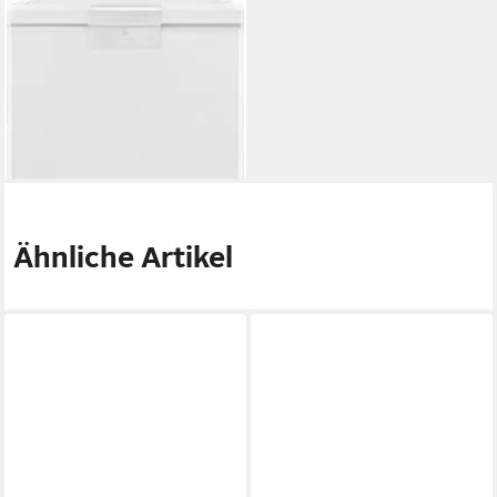
BEKO
Gefriertruhe HSM14550
457500000013
Produktdatenblatt
469,00 €
16,83 €
mtl. in 36 Raten
lieferbar - in 6-7 Werktagen bei dir
Ähnliche Artikel