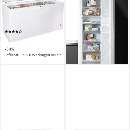
457500000014
BFNA247E40SN
7523420031
155,5 x 86 x 67,5cm
B/H/T
451 l
Kapazität Gefrieren
54 x 177,5 x 54,5 cm
B/H/T
36 dB(A)
Betriebsgeräusch
220 l
Kapazität Gefrieren
39 dB(A)
Betriebsgeräusch
Produktdatenblatt
(7)
Produktdatenblatt
680,68 €
UVP
1.039,00 €
759,00 €
UVP
1.549,00 €
19,76 €
mtl. in 48 Raten
22,04 €
mtl. in 48 Raten
-34%
-51%
lieferbar - in 5-6 Werktagen bei dir
lieferbar - in 5-6 Werktagen bei dir