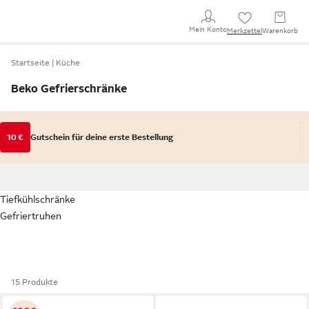
Mein Konto
Merkzettel
Warenkorb
Startseite
Küche
Beko Gefrierschränke
10 €
Gutschein für deine erste Bestellung
Tiefkühlschränke
Gefriertruhen
15 Produkte