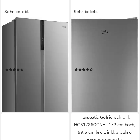
Sehr beliebt
Sehr beliebt
BEKO
BEKO
Side-by-Side GNO5322XPN
Kühl-/Gefrierkombination
8996313200
RCSA406K60XBN
90 x 177 x 66 cm
B/H/T
59,5 x 202,5 x 67 cm
B/H/T
347 l
Kapazität Kühlen
266 l
Kapazität Kühlen
185 l
Kapazität Frieren
120 l
Kapazität Frieren
Produktdatenblatt
Produktdatenblatt
(144)
(101)
ab 549,00 €
ab 499,00 €
UVP
1.039,00 €
UVP
889,00 €
15,94 €
mtl. in 48 Raten
17,90 €
mtl. in 36 Raten
-47%
-44%
lieferbar in 3 Wochen
lieferbar - in 2-3 Werktagen bei dir
Hanseatic Gefrierschrank
HGS17260CNFI, 172 cm hoch,
59,5 cm breit, inkl. 3 Jahre
Herstellergarantie