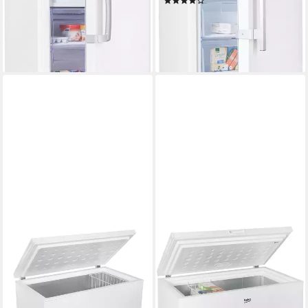
(4)
17,19 €
mtl. in 36 Raten
ab 529,00 €
UVP
719,00 €
-21%
15,36 €
mtl. in 48 Raten
lieferbar - in 2-3 Werktagen bei dir
-26%
lieferbar - in 2-3 Werktagen bei dir
BEKO
BEKO
Gefriertruhe CF316EWN
Gefriertruhe CF200CWN
112 x 84,5 x 70cm
B/H/T
102,6 x 84,5 x 61,6cm
B/H/T
308 l
Kapazität Gefrieren
198 l
Kapazität Gefrieren
40 dB(A)
Betriebsgeräusch
40 dB(A)
Betriebsgeräusch