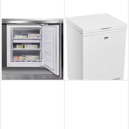
BEKO
BEKO
Einbaugefrierschrank
Gefriertruhe CF100EWN
BU1204N 7275240514
54,5 x 84,5 x 54,5cm
B/H/T
98 l
Kapazität Gefrieren
59,5 x 81,8 x 54,5 cm
B/H/T
40 dB(A)
Betriebsgeräusch
94 l
Kapazität Gefrieren
36 dB(A)
Betriebsgeräusch
Produktdatenblatt
269,00 €
UVP
349,00 €
Produktdatenblatt
13,36 €
mtl. in 24 Raten
511,35 €
-23%
14,85 €
mtl. in 48 Raten
lieferbar - in 3-4 Werktagen bei dir
lieferbar - in 5-6 Werktagen bei dir