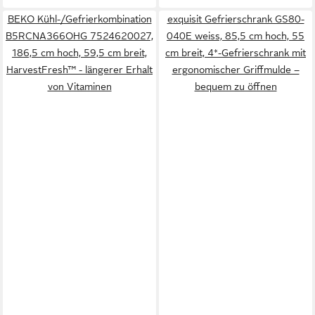
BEKO Kühl-/Gefrierkombination
exquisit Gefrierschrank GS80-
B5RCNA366OHG 7524620027,
040E weiss, 85,5 cm hoch, 55
186,5 cm hoch, 59,5 cm breit,
cm breit, 4*-Gefrierschrank mit
HarvestFresh™ - längerer Erhalt
ergonomischer Griffmulde –
von Vitaminen
bequem zu öffnen