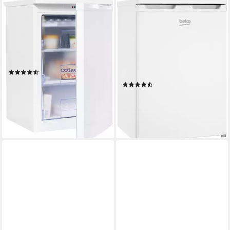
BEKO
BEKO
Gefrierschrank FSE1074N
Gefrierschrank FSE1175N
7224940512
54 x 84 x 62 cm
B/H/T
90 l
Kapazität Gefrieren
54 x 84 x 59 cm
B/H/T
37 dB(A)
Betriebsgeräusch
95 l
Kapazität Gefrieren
37 dB(A)
Betriebsgeräusch
Produktdatenblatt
(9)
Produktdatenblatt
ab 279,00 €
UVP
369,00 €
(3)
13,86 €
mtl. in 24 Raten
399,65 €
UVP
579,00 €
-24%
19,85 €
mtl. in 24 Raten
lieferbar - in 5-6 Werktagen bei dir
-31%
lieferbar - in 5-6 Werktagen bei dir