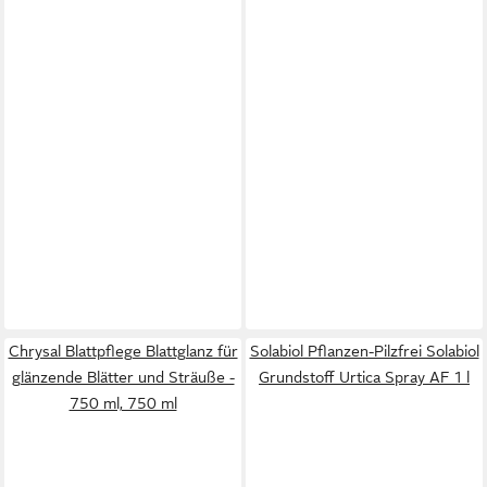
Chrysal Blattpflege Blattglanz für
Solabiol Pflanzen-Pilzfrei Solabiol
glänzende Blätter und Sträuße -
Grundstoff Urtica Spray AF 1 l
750 ml, 750 ml