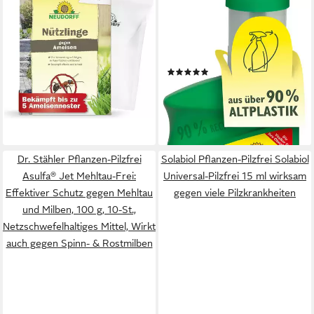
Nematoden Nützlinge gegen
Pflanzenstärkungsmittel
Ameisen SF-Nematoden,
Neudo-Vital Obst-Spritzmittel
Biologische
250 ml, fördert die optimale
Ameisenbekämpfung, frei von
Ernährung von Obstbäumen
(3)
ab 19,99 €
chemischen Insektiziden
und -sträuchern, Effekt
ab 9,49 €
UVP
11,49 €
lieferbar - in 2-3 Werktagen bei dir
wissenschaftlich belegt
(37,96 €/ 1 l)
-17%
lieferbar - in 2-3 Werktagen bei dir
Dr. Stähler Pflanzen-Pilzfrei
Solabiol Pflanzen-Pilzfrei Solabiol
Asulfa® Jet Mehltau-Frei:
Universal-Pilzfrei 15 ml wirksam
Effektiver Schutz gegen Mehltau
gegen viele Pilzkrankheiten
und Milben, 100 g, 10-St.,
Netzschwefelhaltiges Mittel, Wirkt
auch gegen Spinn- & Rostmilben