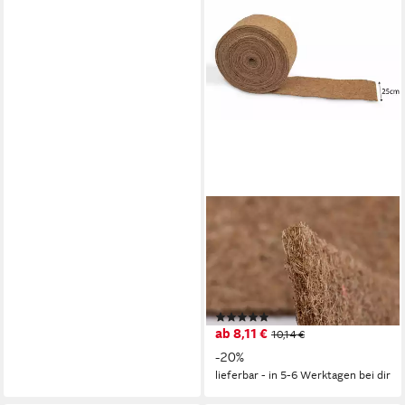
MC.SAMMLER
Kokosmatte Kokosfasern
Meterware
25cm/50cm/100cm 100%
biologisch abbaubar, 25cm x
(2)
1m
ab 8,11 €
10,14 €
-20%
lieferbar - in 5-6 Werktagen bei dir