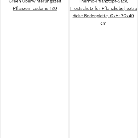
Green Überwinterungszelt
Thermo-Pflanztopf-Sack,
Pflanzen Icedome 120
Frostschutz für Pflanzkübel, extra
dicke Bodenplatte, ØxH: 30x40
cm