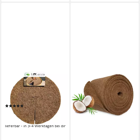
ERAGREEN
Kokosscheibe Kokosmatte
Winterschutz Topf-
Kübelpflanzen Frostschutz
(4)
ab 1,20 €
UVP
1,50 €
-20%
lieferbar - in 3-4 Werktagen bei dir