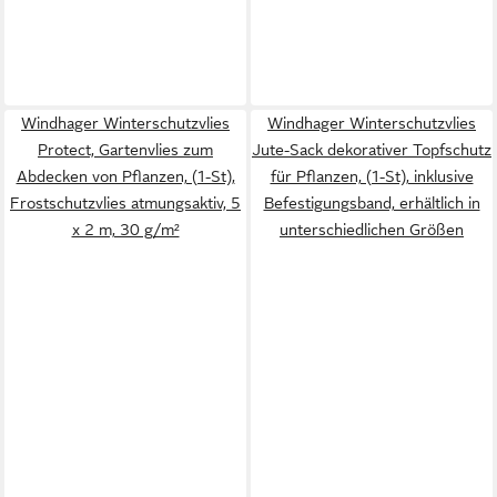
Windhager Winterschutzvlies
Windhager Winterschutzvlies
Protect, Gartenvlies zum
Jute-Sack dekorativer Topfschutz
Abdecken von Pflanzen, (1-St),
für Pflanzen, (1-St), inklusive
Frostschutzvlies atmungsaktiv, 5
Befestigungsband, erhältlich in
x 2 m, 30 g/m²
unterschiedlichen Größen