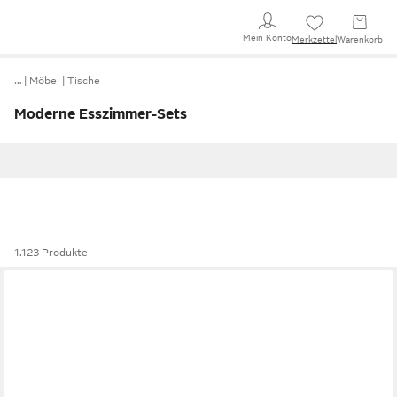
Mein Konto
Merkzettel
Warenkorb
…
Möbel
Tische
Moderne Esszimmer-Sets
1.123 Produkte