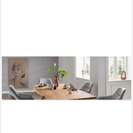
BENE LIVING
Essgruppe Baumkantentisch Catania, 6er Set Diningsessel San
Carlo hellgrau
1.099,00 €
UVP
1.153,00 €
-5%
in 8-10 Werktagen bei dir