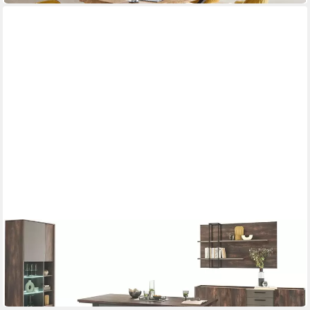
HOME AFFAIRE
Esszimmer-Set LARGO
1.649,99 €
UVP
2.899,99 €
-43%
in 9-11 Werktagen bei dir