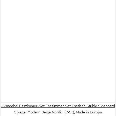
JVmoebel Esszimmer-Set Esszimmer Set Esstisch Stühle Sideboard
Spiegel Modern Beige Nordic, (7-St), Made in Europa