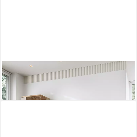
LOMADOX
Esszimmer-Set CARMONA-129
974,87 €
UVP
1.353,99 €
-28%
lieferbar in 3 Wochen