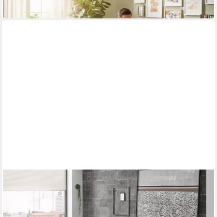
in 8-10 Werktagen bei dir
MOEBEL-DICH-AUF
Esszimmer-Set ACE
1.098,00 €
UVP
1.249,00 €
-12%