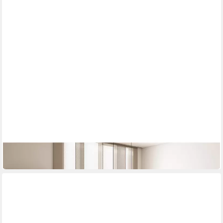
LOMADOX
Esszimmer-Set CERIALE-83
1.329,32 €
UVP
1.836,99 €
-28%
lieferbar in 5 Wochen