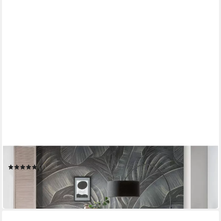
BENE LIVING
Esszimmer-Set Baumkantentisch Catania und 6er Set
Diningsessel San Carlo dunkelgrau
(1)
1.049,00 €
UVP
1.103,00 €
-5%
in 8-10 Werktagen bei dir