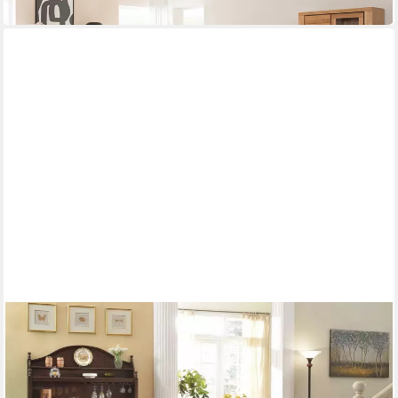
lieferbar in 8 Wochen
JVMOEBEL
Esszimmer-Set Holz Tisch mit gepolsterten Stühlen in
modernem Design
8.419,00 €
UVP
10.600,00 €
-21%