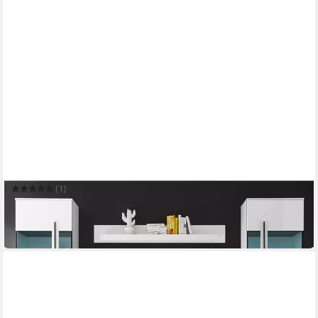
LOMADOX
Esszimmer-Set COLORADO-61
(1)
1.204,59 €
UVP
1.584,99 €
-24%
lieferbar in 4 Wochen