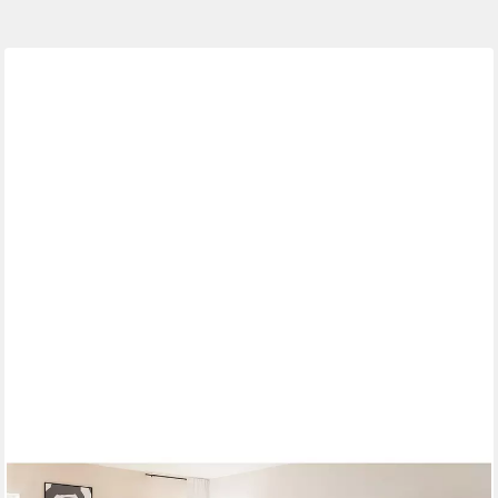
LOMADOX
Esszimmer-Set GIUSTINO-06
2.468,19 €
UVP
3.009,99 €
-18%