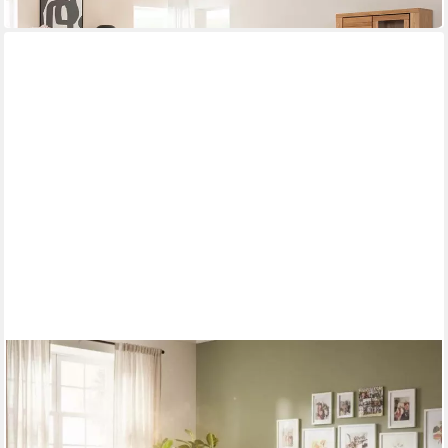
lieferbar in 8 Wochen
BENE LIVING
Esszimmer-Set Massivholztisch Avola oval, 4er Set
Diningsessel San Carlo dunkelgrau
849,00 €
UVP
885,00 €
-4%