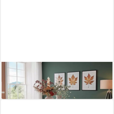
BENE LIVING
Esszimmer-Set Baumkantentisch Catania und 4er Set
Diningsessel San Carlo hellbraun
799,00 €
UVP
835,00 €
-4%
in 8-10 Werktagen bei dir