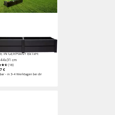
beet Demeter L - schmal,
E IN GERMANY BxTxH:
x44x31 cm
(18)
7 €
rbar - in 3-4 Werktagen bei dir