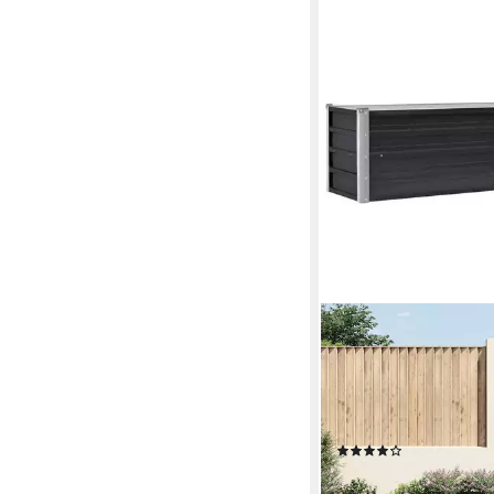
FURNICATO
Hochbeet Anthrazitst
cm in Anthrazit, Rost
Gemüsebeet mit offen
für den Balkon
(28)
ab 60,95 €
UVP
95,95 