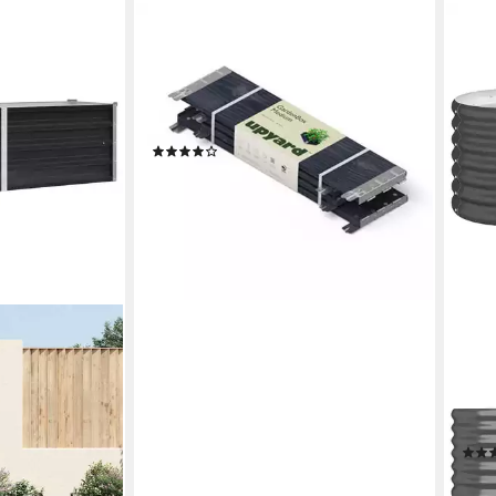
UPYARD
Hochbeet GardenBox ECO -
Palettenrahmen 15 mm Stärke -
stapelbar, modularer Aufbau für
maximale Individualität im Garten
(10)
ab 29,99 €
lieferbar - in 3-4 Werktagen bei dir
FURN
ahl 160x40x45
Hoch
geschütztes
Stah
er Unterseite
Witt
mit 
ab 4
€