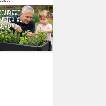
beliebt
beet Demeter XL - schmal,
E IN GERMANY BxTxH:
x44x61 cm
(30)
98 €
rbar - in 4-5 Werktagen bei dir