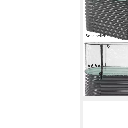
Sehr beliebt
KONIFERA
Hochbeet 2-in-1 Hoch
Anzuchtbeet, BxTxH:
(101)
69,99 €
UVP
99,99 €
nur bis Dienstag
-30%
lieferbar - in 4-5 Werktag