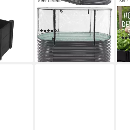
Sehr beliebt
Sehr 
KONIFERA
KHW
 verschiedene
Hochbeet 2-in-1 Hoch-und
Hoch
Anzuchtbeet, BxTxH: 160x80x82 cm
MAD
(101)
158
69,99 €
€
UVP
99,99 €
nur bis Dienstag
118,
liefe
-30%
en bei dir
lieferbar - in 4-5 Werktagen bei dir