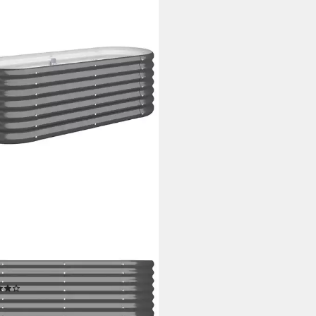
ICATO
beet Ovales aus verzinktem
l 114 x 40 x 36 cm Anthrazit,
erungsbeständiges Gemüsebeet
stabilen inneren Stützbügeln
(24)
6,95 €
UVP
72,95 €