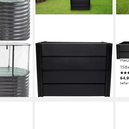
KHW
KHW
-und
Hochbeet Demeter M - schmal,
Hoch
 160x80x82 cm
BxTxH: 82x44x61 cm
MAD
(13)
158
69,49 €
UVP
79,90 €
64,9
-13%
liefe
lieferbar - in 3-4 Werktagen bei dir
en bei dir