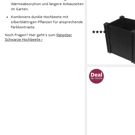
Wärmeabsorption und längere Anbauzeiten
im Garten.
KONIFERA
Kombiniere dunkle Hochbeete mit
Hochbeet Kunststoff,
silberblättrigen Pflanzen für ansprechende
Größen, Holzoptik
Farbkontraste.
(16)
Noch Fragen? Hier geht's zum
Ratgeber
ab 42,49 €
UVP
76,00 
Schwarze Hochbeete ›
-44%
lieferbar - in 4-5 Werktag