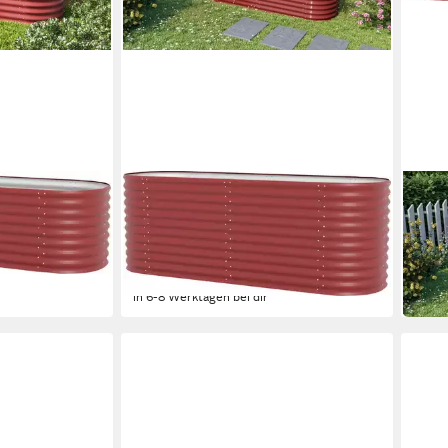
VITAVIA
VITAV
 "Stretched
Hochbeet Erweiterung Stretched
Hoch
191,
858
in 6-8
137,60 €
UVP
149,90 €
-8%
in 6-8 Werktagen bei dir