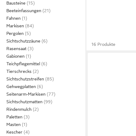
Bausteine
Beeteinfassungen
Fahnen
Markisen
Pergolen
Sichtschutzzäune
16 Produkte
Rasensaat
Gabionen
Teichpflegemittel
Tierschrecks
Sichtschutzstreifen
Gehwegplatten
Seitenarm-Markisen
Sichtschutzmatten
Rindenmulch
Paletten
Masten
Kescher