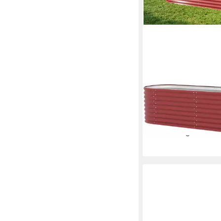
VITAVIA
Hochbeet Erweiterung
630"
100,56 €
in 6-8 Werktagen bei dir