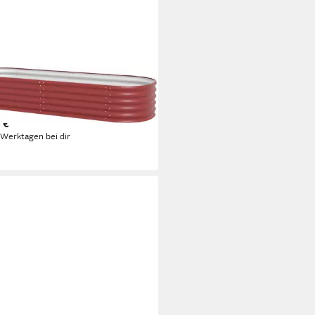
IA
beet Erweiterung "Stretched
 €
 Werktagen bei dir