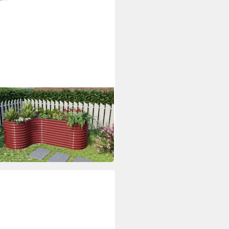
IA
beet Erweiterung Curve 858
37 €
 Werktagen bei dir