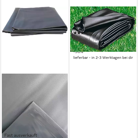
UBBINK
Teichfolie AquaLiner 1 mm, 1
mm Stärke
(3)
333,15 €
UVP
479,00 €
(6,94 €/ 1 qm)
-30%
lieferbar - in 2-3 Werktagen bei dir
Fast ausverkauft