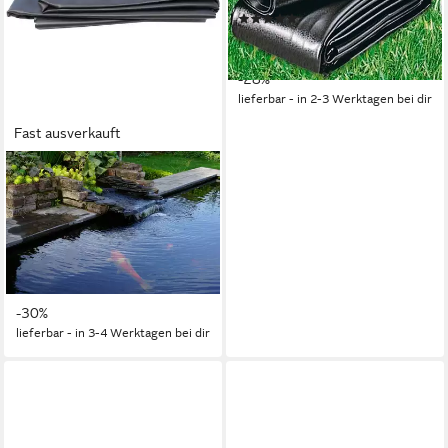
(2)
548,09 €
UVP
763,00 €
(6,85 €/ 1 qm)
-28%
lieferbar - in 2-3 Werktagen bei dir
Fast ausverkauft
UBBINK
Teichfolie AquaLiner 4 x 4 m,
1 mm Stärke, (Packung, 1-St),
für alle Teicharten, tier- und
pflanzenfreundlich
104,02 €
UVP
148,59 €
-30%
lieferbar - in 3-4 Werktagen bei dir