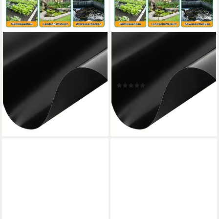
CLANMACY
CLANMACY
Teichfolie Teichfolie
Teichfolie Teichfolie
Teichfolieschwarz, Stärke 0,2
Teichfolieschwarz, Hochbeet,
mm
TeichStärke, 0,5 mm
(2)
ab 19,99 €
UVP
39,98 €
ab 24,99 €
UVP
49,98 €
(1,67 €/ 1 qm)
(1,04 €/ 1 qm)
-50%
-50%
lieferbar - in 6-7 Werktagen bei dir
lieferbar - in 6-7 Werktagen bei dir