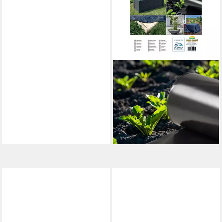
HEISSNER
Teichfolie PVC Universalfolie
6 x 1 m 0,5 mm, Hochbeet,
Teich, 0,5 mm Stärke, (1-St)
(1)
24,99 €
lieferbar - in 4-5 Werktagen bei dir