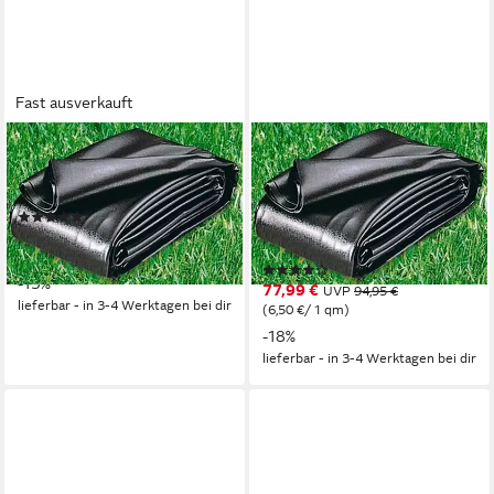
Fast ausverkauft
UBBINK
UBBINK
Teichfolie AquaLiner 1 mm, 1
Teichfolie AquaLiner, 1 mm
mm Stärke
Stärke, BxT: 300 x 400 cm,
(6)
aus verrottungs- und
154,99 €
UVP
179,00 €
kältebeständigem PVC
(6,46 €/ 1 qm)
(5)
-13%
77,99 €
UVP
94,95 €
lieferbar - in 3-4 Werktagen bei dir
(6,50 €/ 1 qm)
-18%
lieferbar - in 3-4 Werktagen bei dir