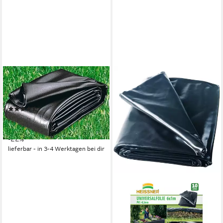
UBBINK
Teichfolie AquaLiner 0,5 mm,
0,5 mm Stärke
(7)
79,90 €
UVP
101,95 €
(3,33 €/ 1 qm)
-22%
lieferbar - in 3-4 Werktagen bei dir