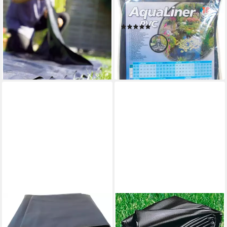
Teichfolie Heissner Teichfolie
Teichfolie Aqualiner, 1 mm
PVC schwarz, Stärke 1,00
Stärke, BxL: 600x500 cm
(1)
mm -, 1 mm Stärke, (1-St)
199,99 €
UVP
279,00 €
ab 45,69 €
(6,67 €/ 1 qm)
lieferbar - in 3-4 Werktagen bei dir
-28%
lieferbar - in 2-3 Werktagen bei dir
UBBINK
Teichfolie AquaLiner 1 mm, 1
mm Stärke