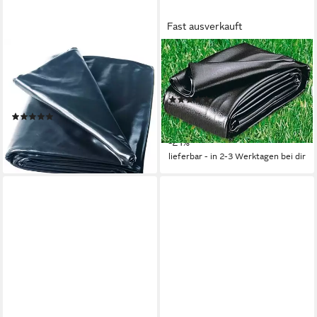
Fast ausverkauft
HEISSNER
UBBINK
Teichfolie Heissner Teichfolie
Teichfolie AquaLiner 1 mm, 1
PVC schwarz, Stärke 0,50
mm Stärke
(3)
mm -, 0,5 mm Stärke, (1-St)
699,00 €
UVP
889,00 €
(24)
(7,28 €/ 1 qm)
ab 25,82 €
-21%
lieferbar - in 3-4 Werktagen bei dir
lieferbar - in 2-3 Werktagen bei dir