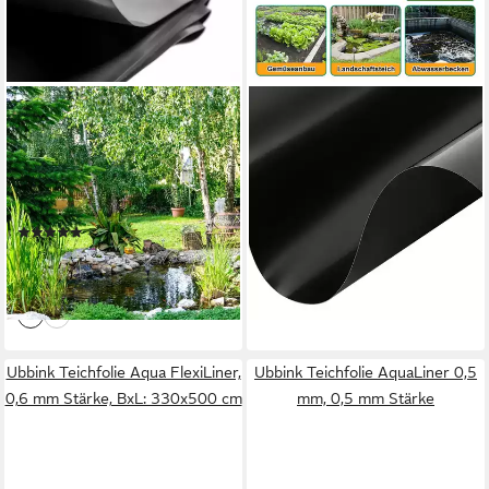
BOOGARDI
CLANMACY
Teichfolie Gartenteichfolien
Teichfolie Teichfolie
schwarz, 0,8 mm Stärke, (1-
Teichfolieschwarz, Stärke 0,2
St., 2m x 4m x 0,8mm · Viele
mm
ab 19,99 €
Größen), wurzelfest UV-,
UVP
39,98 €
(1,67 €/ 1 qm)
(2)
Frost- und
41,99 €
-50%
Witterungsbeständig
(5,25 €/ 1 qm)
lieferbar - in 6-7 Werktagen bei dir
lieferbar - in 4-5 Werktagen bei dir
Ubbink Teichfolie Aqua FlexiLiner,
Ubbink Teichfolie AquaLiner 0,5
0,6 mm Stärke, BxL: 330x500 cm
mm, 0,5 mm Stärke