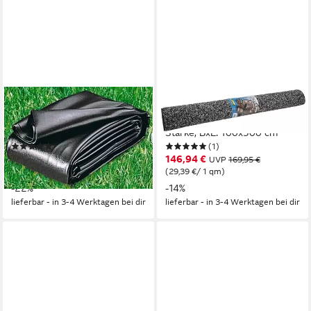
UBBINK
UBBINK
Teichfolie AquaLiner 0,5 mm,
Steinfolie Classic 100, 0,5 mm
0,5 mm Stärke
Stärke, BxL: 100x500 cm
(6)
(1)
159,29 €
146,94 €
UVP
203,95 €
UVP
169,95 €
(3,32 €/ 1 qm)
(29,39 €/ 1 qm)
-22%
-14%
lieferbar - in 3-4 Werktagen bei dir
lieferbar - in 3-4 Werktagen bei dir