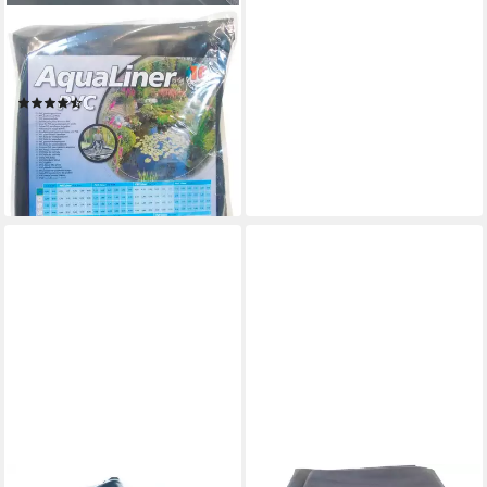
UBBINK
Teichfolie Aqualiner, 0,5 mm
Stärke, BxL: 600x500 cm
(3)
99,99 €
UVP
127,45 €
(3,33 €/ 1 qm)
-22%
lieferbar - in 3-4 Werktagen bei dir