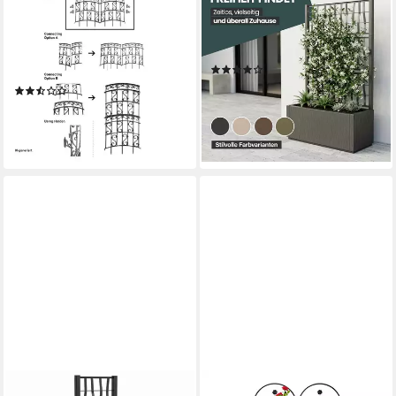
Rankgitter Rankgitter mit
Spalier 'Ethica' in Struktur
Ornamenten Nessa Schwarz
Optik (breite Version) in
Stück, 1 St., 1 Rankgitter,
verschiedenen Farben
(8)
Rankhilfe Spalier
79,99 €
(3)
lieferbar - in 3-4 Werktagen bei dir
4,99 €
UVP
19,99 €
-75%
lieferbar - in 3-4 Werktagen bei dir