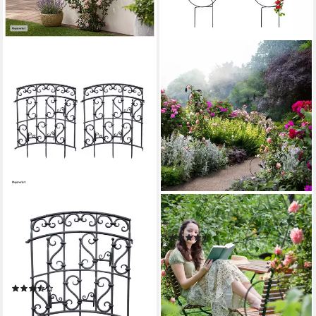
HTI-LIVING
RELAXDAYS
Rankgitter Rankgitter mit
Rankgitter Metall 2er Set
(2)
Ornamenten Nessa Schwarz
34,99 €
UVP
59,99 €
2er-Set Set, 2 St., 2
-42%
Rankgitter, Rankhilfe Spalier
lieferbar - in 2-3 Werktagen bei dir
(2)
9,99 €
UVP
39,99 €