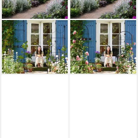
RELAXDAYS
RELAXDAYS
Rankgitter 2er Set Rankgitter
Rankgitter 2er Set 180 cm
(12)
aus Metall
44,99 €
UVP
69,99 €
(6)
44,99 €
UVP
69,99 €
-36%
lieferbar - in 2-3 Werktagen bei dir
-36%
lieferbar - in 2-3 Werktagen bei dir