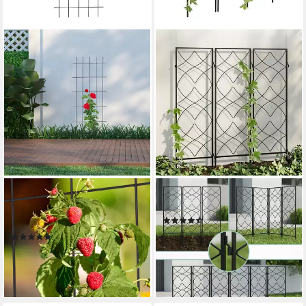
RELAXDAYS
RELAXDAYS
Rankgitter Metall 150 cm, 1
Rankgitter Metall im 3er Set
(4)
St., 1er Pack
44,99 €
UVP
69,99 €
(3)
23,99 €
UVP
39,99 €
-36%
lieferbar - in 2-3 Werktagen bei dir
-40%
lieferbar - in 2-3 Werktagen bei dir