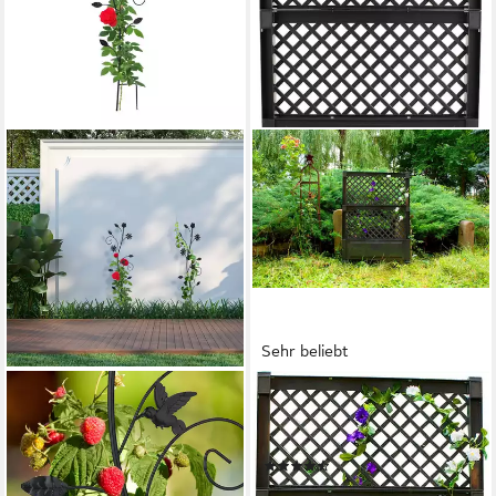
Sehr beliebt
RELAXDAYS
KHW
Rankhilfe Blumendesig, 1 St., 1
Spalier, mit Erdspießen,
Stück, 1er Pack
BxTxH: 100x6x140 cm
(24)
ab 11,99 €
UVP
29,99 €
49,99 €
UVP
69,00 €