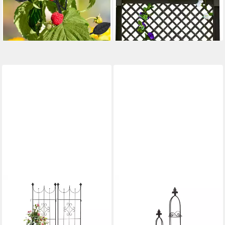
-60%
nur diesen Monat
lieferbar - in 2-3 Werktagen bei dir
-28%
lieferbar - in 3-4 Werktagen bei dir
HTI-LIVING
Rankhilfe Rankgitter 2er Set
Celia Set, 2 St., 2 Rankgitter,
Rankhilfe Spalier