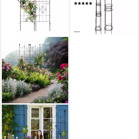
(2)
14,99 €
UVP
34,90 €
-57%
lieferbar - in 3-4 Werktagen bei dir
RELAXDAYS
Rankgitter 2er Set Rankgitter
aus Metall
(6)
44,99 €
UVP
69,99 €