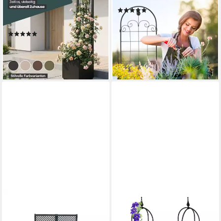
Spalier 'Ethica' in Struktur
Rankgitter Metall 2er Set
(4)
Optik (schmale Version) in
44,99 €
UVP
69,99 €
verschiedenen Farben, 1 St.
-36%
(2)
lieferbar - in 2-3 Werktagen bei dir
ab 49,99 €
lieferbar - in 3-4 Werktagen bei dir