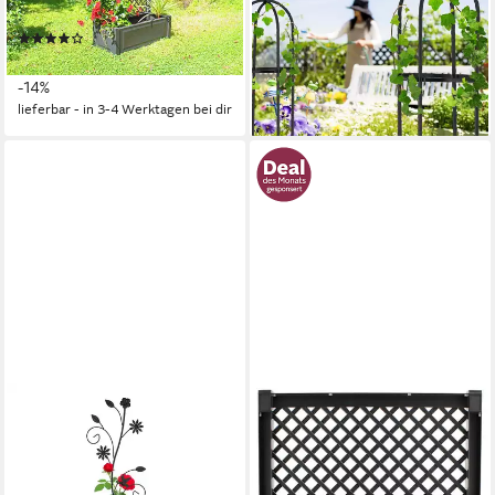
18,99 €
UVP
39,99 €
Spalier
-53%
(130)
lieferbar - in 2-3 Werktagen bei dir
141,67 €
UVP
164,90 €
-14%
lieferbar - in 3-4 Werktagen bei dir