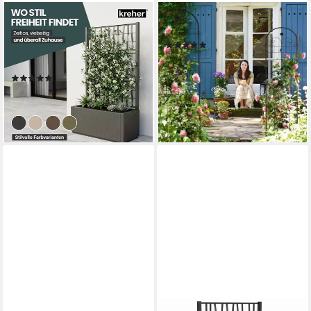
KREHER
RELAXDAYS
Spalier 2 x 'Ethica' Struktur
Rankgitter 2er Set 180 cm
(12)
Optik (breite Version) in
44,99 €
UVP
69,99 €
verschiedenen Farben
-36%
(20)
lieferbar - in 2-3 Werktagen bei dir
144,99 €
lieferbar - in 3-4 Werktagen bei dir