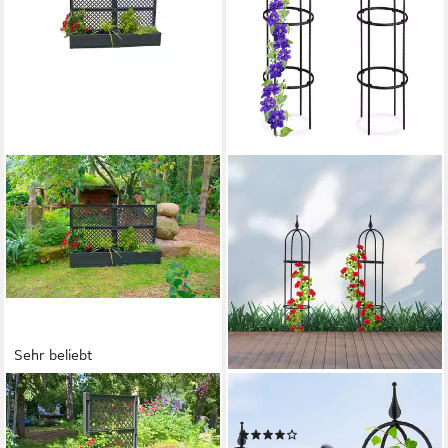
Sehr beliebt
KHW
RELAXDAYS
Spalier, 2 St., 2er-Set
Rankhilfe 85 cm 2er Set
(6)
Pflanzkasten groß 100 cm mit