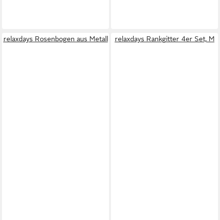
relaxdays Rosenbogen aus Metall
relaxdays Rankgitter 4er Set, M