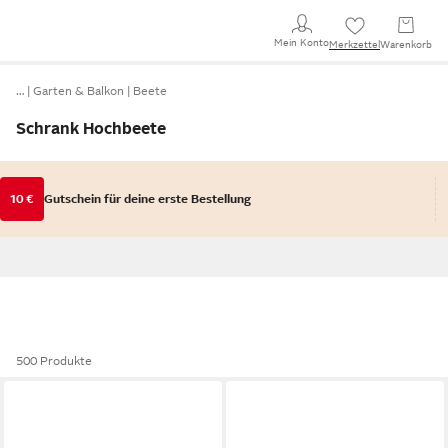
Mein Konto
Merkzettel
Warenkorb
…
Garten & Balkon
Beete
Schrank Hochbeete
10 €
Gutschein für deine erste Bestellung
500 Produkte