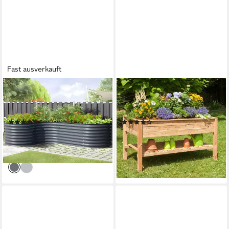
Fast ausverkauft
KONIFERA
KONIFERA
Hochbeet Pamplona, BxTxH:
Hochbeet, BxTxH: 170x85x90
240x160x82 cm, 1900 l
cm
(16)
(12)
169,99 €
335,99 €
UVP
219,99 €
-23%
lieferbar - in 4-5 Werktagen bei dir
lieferbar in 2 Wochen