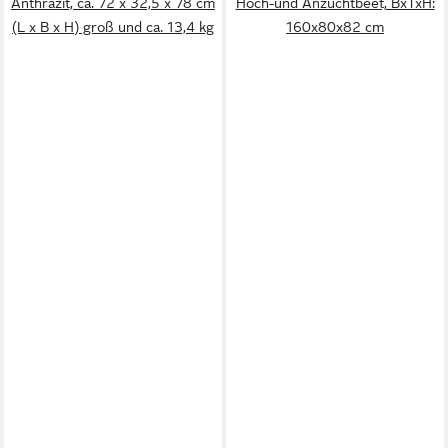
Anthrazit, ca. 72 x 32,5 x 78 cm
Hoch-und Anzuchtbeet, BxTxH:
(L x B x H) groß und ca. 13,4 kg
160x80x82 cm