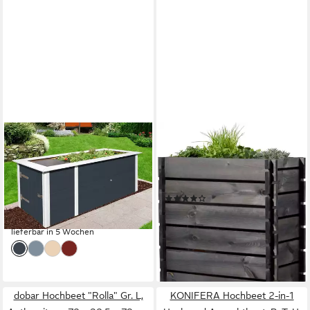
WEKA
DOBAR
Hochbeet (Set), BxTxH:
Hochbeet, Stecksystem,
205x80x81 cm, mit
FSC®-zertifiziertes
Anbauschrank
Kiefernholz, wetterfest lasiert
(1)
513,52 €
UVP
549,99 €
ab 92,99 €
UVP
110,00 €
-7%
-15%
lieferbar in 5 Wochen
lieferbar - in 4-5 Werktagen bei dir
dobar Hochbeet "Rolla" Gr. L,
KONIFERA Hochbeet 2-in-1