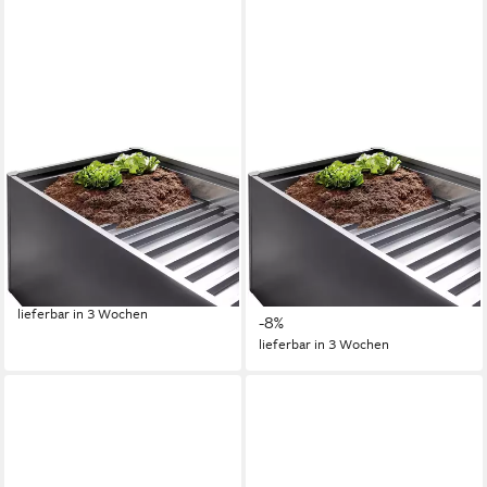
BIOHORT
BIOHORT
Hochbeet-Zwischenboden für
Hochbeet-Zwischenboden für
1,5x0,5m, dunkelgrau-metallic,
1,5x1m, dunkelgrau-metallic,
2-teilig, passend für
3-teilig, passend für Hochbeet
Hochbeet, DaVinci
von Biohort
84,01 €
146,03 €
UVP
159,00 €
lieferbar in 3 Wochen
-8%
lieferbar in 3 Wochen