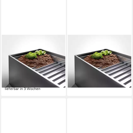
BIOHORT
BIOHORT
Hochbeet-Zwischenboden
Hochbeet-Zwischenboden
dunkelgrau-metallic, 8-teilig,
Eckteil, dunkelgrau, 1 Stück,
passend für Hochbeet 4x1m
passend für Hochbeet,
von Biohort
Belvedere, DaVinci
283,19 €
39,00 €
UVP
309,00 €
lieferbar in 3 Wochen
-8%
lieferbar in 3 Wochen