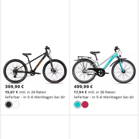
AXESS
AXESS
Mountainbike Axess Stipe 24
Kinderfahrrad Adventure 7
Pro
24 Trapez
30 cm
Rahmenhöhe
34 cm
Rahmenhöhe
7
Gänge
7
Gänge
80 kg
Zul. Gesamtgewicht
80 kg
Zul. Gesamtgewicht
399,99 €
499,99 €
19,87 €
mtl. in 24 Raten
17,94 €
mtl. in 36 Raten
lieferbar - in 5-6 Werktagen bei dir
lieferbar - in 5-6 Werktagen bei dir