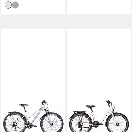
AXESS
MAXIM
Kinderfahrrad Axess
Kinderfahrrad Maxim Malia 24
Adventure 27.5 Trapez
8 Wave
43 cm
Rahmenhöhe
34 cm
Rahmenhöhe
21
Gänge
8
Gänge
120 kg
Zul. Gesamtgewicht
80 kg
Zul. Gesamtgewicht