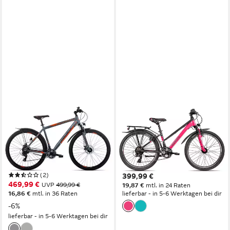
CICLISTA
AXESS
Kinderfahrrad Adventure 29
Kinderfahrrad Adventure 18
Disc
24 Trapez
53 cm
Rahmenhöhe
34 cm
Rahmenhöhe
21
Gänge
18
Gänge
120 kg
Zul. Gesamtgewicht
80 kg
Zul. Gesamtgewicht
(2)
399,99 €
469,99 €
UVP
499,99 €
19,87 €
mtl. in 24 Raten
16,86 €
mtl. in 36 Raten
lieferbar - in 5-6 Werktagen bei dir
-6%
lieferbar - in 5-6 Werktagen bei dir