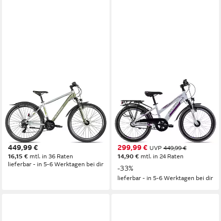
AXESS
CICLISTA
Kinderfahrrad Axess
Kinderfahrrad Adventure 3
Adventure 27.5
20 Trapez
43 cm
Rahmenhöhe
29 cm
Rahmenhöhe
21
Gänge
3
Gänge
120 kg
Zul. Gesamtgewicht
80 kg
Zul. Gesamtgewicht
449,99 €
299,99 €
UVP
449,99 €
16,15 €
mtl. in 36 Raten
14,90 €
mtl. in 24 Raten
lieferbar - in 5-6 Werktagen bei dir
-33%
lieferbar - in 5-6 Werktagen bei dir