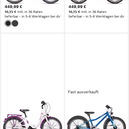
449,99 €
449,99 €
16,15 €
mtl. in 36 Raten
16,15 €
mtl. in 36 Raten
lieferbar - in 5-6 Werktagen bei dir
lieferbar - in 5-6 Werktagen bei dir
Fast ausverkauft
ALMRAUSCH
AXESS
Kinderfahrrad GLÜCK 3 20
Kinderfahrrad Axess LUU. 20
Nexus
EQ
29 cm
Rahmenhöhe
25 cm
Rahmenhöhe