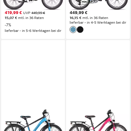
3
Gänge
7
Gänge
80 kg
Zul. Gesamtgewicht
80 kg
Zul. Gesamtgewicht
419,99 €
449,99 €
UVP
449,99 €
15,07 €
mtl. in 36 Raten
16,15 €
mtl. in 36 Raten
lieferbar - in 4-5 Werktagen bei dir
-7%
lieferbar - in 5-6 Werktagen bei dir
AXESS
AXESS
Kinderfahrrad Axess
Kinderfahrrad Axess
Adventure 6 20
Adventure 6 20 Trapez