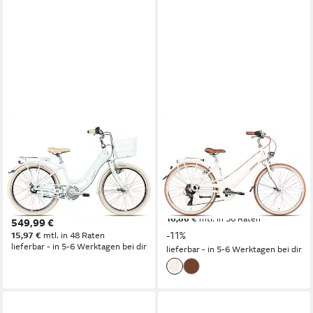
MAXIM
ALMRAUSCH
Kinderfahrrad Maxim Emma
Cityrad Marlies 6 26
24 7 Wave
40 cm
Rahmenhöhe
6
Gänge
36 cm
Rahmenhöhe
100 kg
Zul. Gesamtgewicht
7
Gänge
80 kg
Zul. Gesamtgewicht
469,99 €
UVP
529,99 €
16,86 €
mtl. in 36 Raten
549,99 €
-11%
15,97 €
mtl. in 48 Raten
lieferbar - in 5-6 Werktagen bei dir
lieferbar - in 5-6 Werktagen bei dir