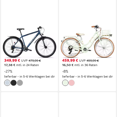
CICLISTA
MAXIM
Kinderfahrrad Ciclista
Kinderfahrrad Maxim La Vita
Adventure
7 24
53 cm
Rahmenhöhe
32 cm
Rahmenhöhe
21
Gänge
7
Gänge
120 kg
Zul. Gesamtgewicht
80 kg
Zul. Gesamtgewicht
349,99 €
459,99 €
UVP
479,99 €
UVP
499,99 €
17,38 €
mtl. in 24 Raten
16,50 €
mtl. in 36 Raten
-27%
-8%
lieferbar - in 5-6 Werktagen bei dir
lieferbar - in 5-6 Werktagen bei dir