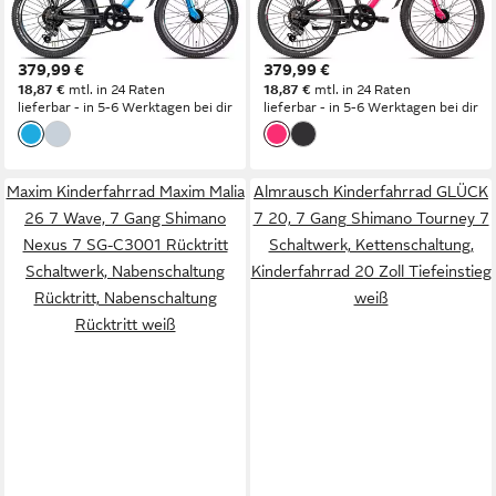
29 cm
Rahmenhöhe
29 cm
Rahmenhöhe
6
Gänge
6
Gänge
80 kg
Zul. Gesamtgewicht
80 kg
Zul. Gesamtgewicht
379,99 €
379,99 €
18,87 €
mtl. in 24 Raten
18,87 €
mtl. in 24 Raten
lieferbar - in 5-6 Werktagen bei dir
lieferbar - in 5-6 Werktagen bei dir
Maxim Kinderfahrrad Maxim Malia
Almrausch Kinderfahrrad GLÜCK
26 7 Wave, 7 Gang Shimano
7 20, 7 Gang Shimano Tourney 7
Nexus 7 SG-C3001 Rücktritt
Schaltwerk, Kettenschaltung,
Schaltwerk, Nabenschaltung
Kinderfahrrad 20 Zoll Tiefeinstieg
Rücktritt, Nabenschaltung
weiß
Rücktritt weiß