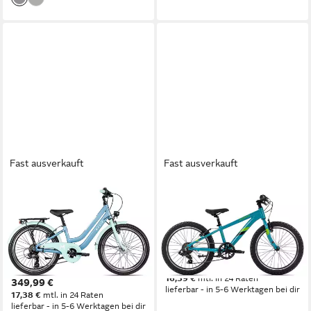
Fast ausverkauft
Fast ausverkauft
MAXIM
AXESS
Kinderfahrrad Maxim Luna
Kinderfahrrad STIPE 20
20-7
26 cm
Rahmenhöhe
7
Gänge
28 cm
Rahmenhöhe
80 kg
Zul. Gesamtgewicht
7
Gänge
80 kg
Zul. Gesamtgewicht
329,99 €
16,39 €
mtl. in 24 Raten
349,99 €
lieferbar - in 5-6 Werktagen bei dir
17,38 €
mtl. in 24 Raten
lieferbar - in 5-6 Werktagen bei dir