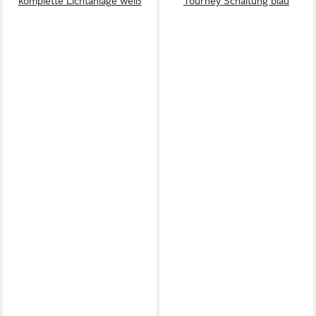
komplette Lichtanlage weiß
Tourney Schaltung blau