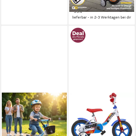
10,05 €
mtl. in 12 Raten
-59%
lieferbar - in 2-3 Werktagen bei dir
DINO BIKES
Kinderfahrrad 10" stabiler
Stahl-Rahmen, Stützräder,
kindgerecht
16 cm
Rahmenhöhe
1
Gänge