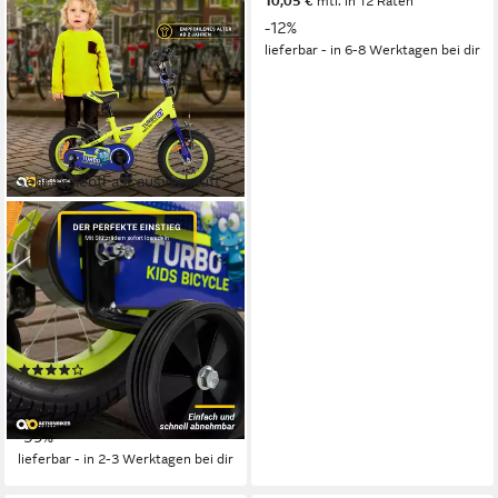
10,05 €
mtl. in 12 Raten
-12%
lieferbar - in 6-8 Werktagen bei dir
Sehr beliebt
Fast ausverkauft
ACTIONBIKES MOTORS
Kinderfahrrad Kinder Fahrrad
Turbo mit Stützräder
1
Gänge
35 kg
Zul. Gesamtgewicht
Stahl
Rahmen
(29)
ab 109,99 €
269,99 €
10,05 €
mtl. in 12 Raten
-59%
lieferbar - in 2-3 Werktagen bei dir