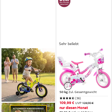
Sehr beliebt
DINO BIKES
Kinderfahrrad 12" Flappy
Kinderfahrrad Mädchen
stabiler Stahl-Rahmen
Stützräder
22 cm
Rahmenhöhe
1
Gänge
50 kg
Zul. Gesamtgewicht
(36)
109,99 €
UVP
124,90 €
nur diesen Monat