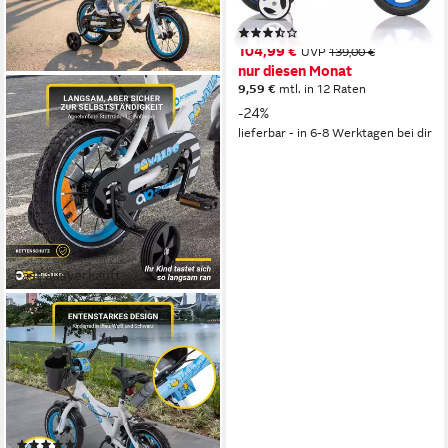
60 kg
Zul. Gesamtgewicht
(3)
104,99 €
UVP
139,00 €
nur diesen Monat
9,59 €
mtl. in 12 Raten
-24%
lieferbar - in 6-8 Werktagen bei dir
Fast ausverkauft
ACTIONBIKES MOTORS
Kinderfahrrad Kinder Fahrrad
BMX Donaldo inkl. Korb
1
Gänge
50 kg
Zul. Gesamtgewicht
Stahl
Rahmen
(12)