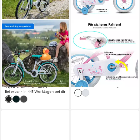
BERGSTEIGER
JOYSTAR
Kinderfahrrad Atlantis 20, 24
Kinderfahrrad Mädchen
Zoll Mädchenfahrrad, 6 - 11
Kinder Fahrrad für Kleinkinder
Jahre, StVZO
und Kinder Alter 2-8 Jahre alt
6
Gänge
80 kg
Zul. Gesamtgewicht
100 kg
Zul. Gesamtgewicht
159,99 €
259,99 €
Stahl
Rahmen
14,61 €
mtl. in 12 Raten
(261)
-38%
299,90 €
lieferbar - in 6-8 Werktagen bei dir
14,90 €
mtl. in 24 Raten
lieferbar - in 4-5 Werktagen bei dir