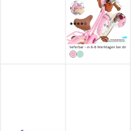
fahrrad für 2-9 Jahre alte
Mädchen & Jungen
80 kg
Zul. Gesamtgewicht
(10)
ab 149,99 €
179,99 €
13,70 €
mtl. in 12 Raten
-17%
lieferbar - in 6-8 Werktagen bei dir