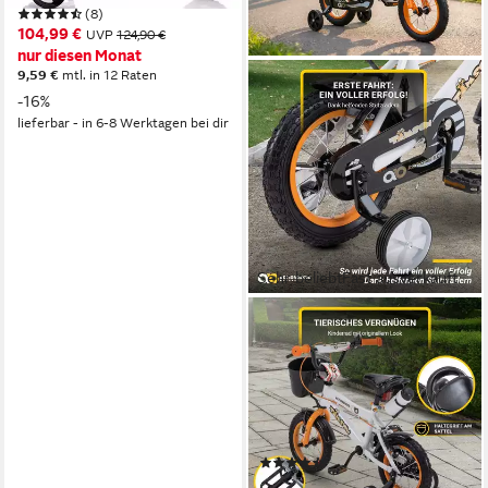
(8)
104,99 €
UVP
124,90 €
nur diesen Monat
9,59 €
mtl. in 12 Raten
-16%
lieferbar - in 6-8 Werktagen bei dir
Sehr beliebt
Fast ausverkauft
ACTIONBIKES MOTORS
Kinderfahrrad Timson Kinder
Fahrrad ab 3 Jahre
1
Gänge
20 kg
Zul. Gesamtgewicht
Stahl
Rahmen
(22)
109,99 €
269,99 €