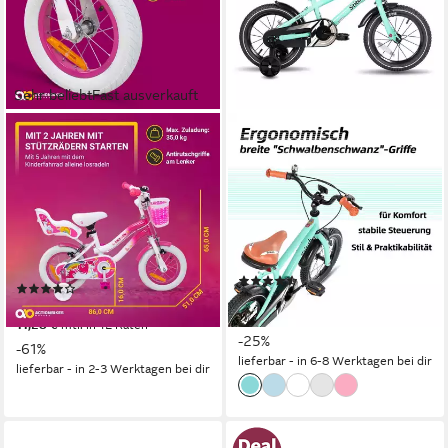
Sehr beliebt
Fast ausverkauft
ACTIONBIKES MOTORS
JOYSTAR
Kinderfahrrad Mädchen
Kinderfahrrad Totem
Kinder Fahrrad Unicorn inkl.
12/14/16/18/20 Zoll
Puppensitz & Fahrradkorb
Kinderfahrrad für 2-11 jährige
Jungen
1
Gänge
35 kg
Zul. Gesamtgewicht
80 kg
Zul. Gesamtgewicht
Stahl
Rahmen
(14)
(40)
ab 149,99 €
199,99 €
ab 123,51 €
319,99 €
13,70 €
mtl. in 12 Raten
11,28 €
mtl. in 12 Raten
-25%
-61%
lieferbar - in 6-8 Werktagen bei dir
lieferbar - in 2-3 Werktagen bei dir