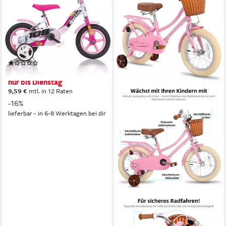
Stahl-Rahmen, Stützräder,
kindgerecht
16 cm
Rahmenhöhe
1
Gänge
60 kg
Zul. Gesamtgewicht
(1)
104,99 €
UVP
124,90 €
nur bis Dienstag
9,59 €
mtl. in 12 Raten
-16%
lieferbar - in 6-8 Werktagen bei dir
JOYSTAR
Kinderfahrrad 12 14 16 18 Zoll