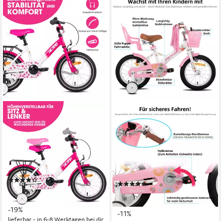
HILAND
JOYSTAR
Kinderfahrrad Starry
Kinderfahrrad 12/14/16 Zoll
12/14/16 Zoll
fahrrad für 2-7 Jahre
Mädchenfahrrad
Mädchen, Geschenk für
Prinzessin
1
Gänge
80 kg
Zul. Gesamtgewicht
80 kg
Zul. Gesamtgewicht
(18)
(1)
ab 129,99 €
159,99 €
ab 159,99 €
179,99 €
11,87 €
mtl. in 12 Raten
14,61 €
mtl. in 12 Raten
-19%
-11%
lieferbar - in 6-8 Werktagen bei dir