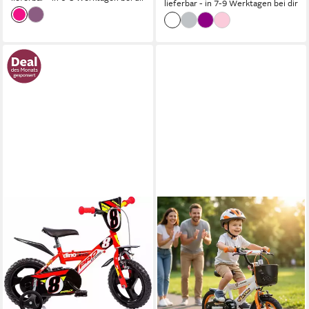
lieferbar - in 7-9 Werktagen bei dir
DINO BIKES
Kinderfahrrad 12" Pro Cross
Kinderfahrrad Jungen stabiler
Stahl-Rahmen Stützräder
22 cm
Rahmenhöhe
1
Gänge
50 kg
Zul. Gesamtgewicht