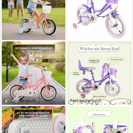
Fast ausverkauft
Fast ausverkauft
ACTIONBIKES MOTORS
RULLY
Kinderfahrrad Starlight inkl.
Kinderfahrrad Kinderfahrrad
Fahrradkorb
für Mädchen 12–18 Zoll, 2–10
Jahre