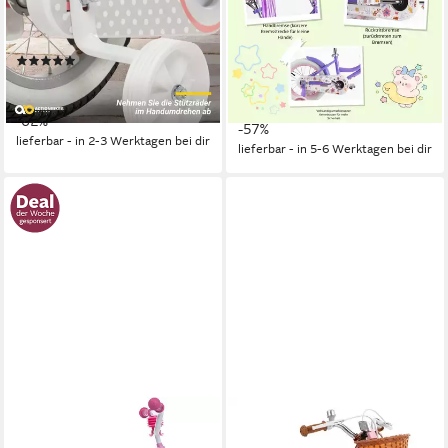
1
Gänge
35 kg
Zul. Gesamtgewicht
1
Gänge
Stahl
Rahmen
100 kg
Zul. Gesamtgewicht
Stahl
Rahmen
(9)
ab 114,01 €
299,99 €
ab 119,99 €
UVP
278,99 €
10,41 €
mtl. in 12 Raten
10,96 €
mtl. in 12 Raten
-62%
-57%
lieferbar - in 2-3 Werktagen bei dir
lieferbar - in 5-6 Werktagen bei dir
DINO BIKES
Kinderfahrrad 10" stabiler