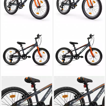
BERLIN BIKE
BERLIN BIKE
Kinderfahrrad 20 Zoll MTB
Kinderfahrrad 20 Zoll MTB
Kid Grizz Serien, leichtes
Kid Grizz Serien, leichtes
Aluminiumrahmen
Aluminiumrahmen
25,4 cm
Rahmenhöhe
25,4 cm
Rahmenhöhe