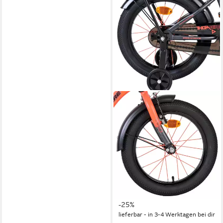
VOLARE
Kinderfahrrad Thombike
Jungs 18 Zoll Blau/Grau -
Stützräder, Rücktritt- &
Handbremse
25,5 cm
Rahmenhöhe
60 kg
Zul. Gesamtgewicht
159,99 €
213,99 €
14,61 €
mtl. in 12 Raten
-25%
lieferbar - in 3-4 Werktagen bei dir