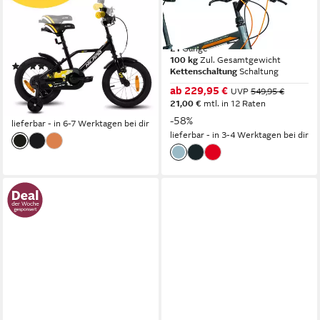
20 Zoll Kinderfahrrad für
Zoll Jugendfahrrad Fahrrad
Jungen 3-10 Jahre
Jungen sportliches Alltagsrad
100 kg
Zul. Gesamtgewicht
21
Gänge
100 kg
Zul. Gesamtgewicht
(8)
Kettenschaltung
Schaltung
135,99 €
145,99 €
ab 229,95 €
UVP
549,95 €
12,42 €
mtl. in 12 Raten
21,00 €
mtl. in 12 Raten
-7%
-58%
lieferbar - in 6-7 Werktagen bei dir
lieferbar - in 3-4 Werktagen bei dir