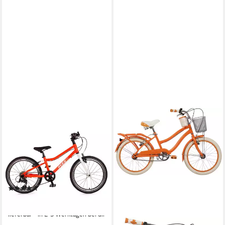
BACHTENKIRCH
Kinderfahrrad Fizz 20 Zoll
Aluminium Fahrrad für Kinder
ab 6 Jahre
7
Gänge
50 kg
Zul. Gesamtgewicht
(1)
399,90 €
19,86 €
mtl. in 24 Raten
lieferbar - in 2-3 Werktagen bei dir