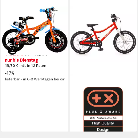
DINO BIKES
Kinderfahrrad Hot Wheels 16"
Kinderfahrrad 4-7 Jahre
1
Gänge
60 kg
Zul. Gesamtgewicht
ohne Schaltung
Schaltung
149,99 €
UVP
179,90 €
nur bis Dienstag
13,70 €
mtl. in 12 Raten
-17%
lieferbar - in 6-8 Werktagen bei dir
BACHTENKIRCH
Kinderfahrrad Fizz 16 Zoll
50 kg
Zul. Gesamtgewicht
339,90 €
16,88 €
mtl. in 24 Raten
lieferbar - in 2-3 Werktagen bei dir