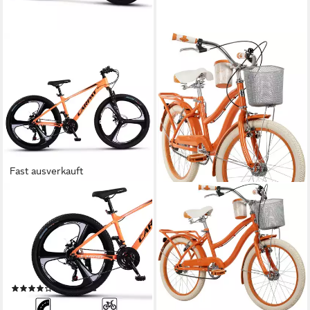
Fast ausverkauft
CARPAT SPORT
HUFFY
Mountainbike 26 27.5 Zoll
Jugendfahrrad Deluxe 20-Zoll
Fahrrad für Herren Damen
Fahrrad, Orange
21
Gänge
27 cm
Rahmenhöhe
120 kg
Zul. Gesamtgewicht
62,3 kg
Zul. Gesamtgewicht
Aluminium
Rahmen
Stahl
Rahmen
(5)
289,99 €
349,99 €
UVP
489,99 €
14,40 €
mtl. in 24 Raten