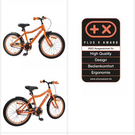
BACHTENKIRCH
Kinderfahrrad Fizz 18 Zoll
50 kg
Zul. Gesamtgewicht
349,90 €
17,38 €
mtl. in 24 Raten
lieferbar - in 2-3 Werktagen bei dir
VIDAXL
Kinderfahrrad 137 x 54 x 79
cm Kinderfahrrad 20 Zoll für
6-11 Jahre alt Orange
50 kg
Zul. Gesamtgewicht
313,99 €
15,60 €
mtl. in 24 Raten
lieferbar - in 5-6 Werktagen bei dir