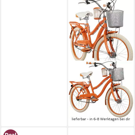
HUFFY
Jugendfahrrad Deluxe 20-Zoll
Fahrrad, Orange
27 cm
Rahmenhöhe
62,3 kg
Zul. Gesamtgewicht
Stahl
Rahmen
289,99 €
14,40 €
mtl. in 24 Raten
lieferbar - in 6-8 Werktagen bei dir