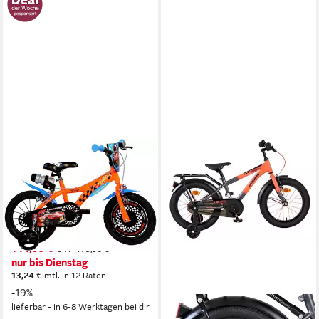
DINO BIKES
Kinderfahrrad Hot Wheels 14"
Kinderfahrrad 3-6 Jahre
1
Gänge
50 kg
Zul. Gesamtgewicht
ohne Schaltung
Schaltung
144,99 €
UVP
179,90 €
nur bis Dienstag
13,24 €
mtl. in 12 Raten
-19%
lieferbar - in 6-8 Werktagen bei dir