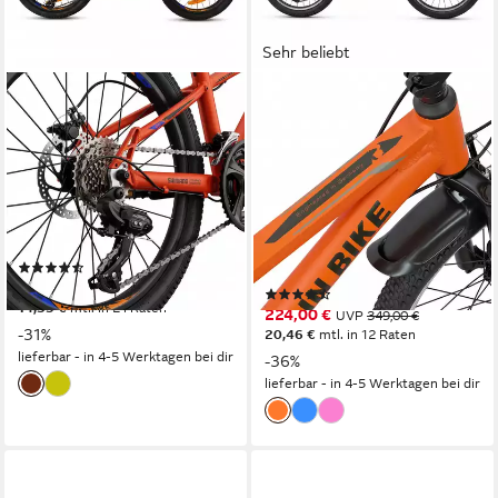
Sehr beliebt
KESKIN EBIKE
BERLIN BIKE
Kinderfahrrad Keskin MTB1 –
Kinderfahrrad 20 Zoll MTB1
20 Zoll Mountainbike –
Kid, leichtes
leichter Aluminium-Rahmen
Aluminiumrahmen für
Mädchen und Jungen
26 cm
Rahmenhöhe
21
Gänge
25,4 cm
Rahmenhöhe
100 kg
Zul. Gesamtgewicht
21
Gänge
100 kg
Zul. Gesamtgewicht
(11)
289,00 €
UVP
420,00 €
(26)
14,35 €
mtl. in 24 Raten
224,00 €
UVP
349,00 €
-31%
20,46 €
mtl. in 12 Raten
lieferbar - in 4-5 Werktagen bei dir
-36%
lieferbar - in 4-5 Werktagen bei dir