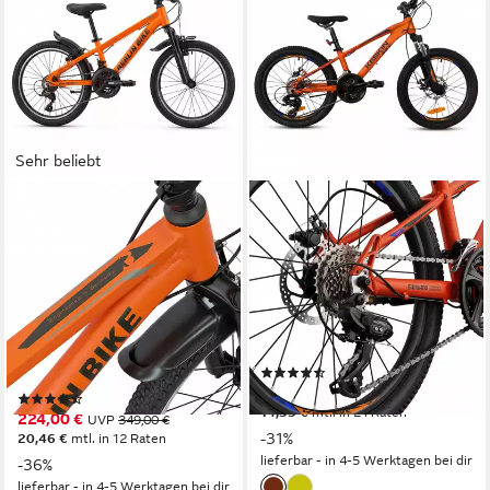
Sehr beliebt
BERLIN BIKE
KESKIN EBIKE
Kinderfahrrad 20 Zoll MTB1
Kinderfahrrad Keskin MTB1 –
Kid, leichtes
20 Zoll Mountainbike –
Aluminiumrahmen für
leichter Aluminium-Rahmen
Mädchen und Jungen
26 cm
Rahmenhöhe
21
Gänge
25,4 cm
Rahmenhöhe
100 kg
Zul. Gesamtgewicht
21
Gänge
100 kg
Zul. Gesamtgewicht
(11)
289,00 €
UVP
420,00 €
(26)
14,35 €
mtl. in 24 Raten
224,00 €
UVP
349,00 €
-31%
20,46 €
mtl. in 12 Raten
lieferbar - in 4-5 Werktagen bei dir
-36%
lieferbar - in 4-5 Werktagen bei dir