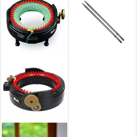
Stricknadeln addi-click Basic
8,00 mm 12,5 cm 1 Paar
14,14 €
lieferbar in 2 Wochen
ADDI
Stecknadeln addi Express