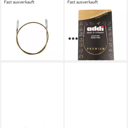
Fast ausverkauft
Fast ausverkauft
ADDI
ADDI
Stricknadeln addi-click Basic
Rundstricknadeln
Seil 200 cm
Rundstricknadel 2,00 mm 20
7,21 €
cm
lieferbar in 2 Wochen
(1)
ab 9,49 €
lieferbar - in 9-11 Werktagen bei
dir