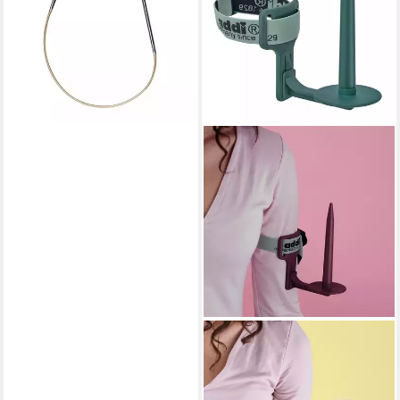
mm 25 cm
9,49 €
lieferbar in 2 Wochen
ADDI
Rundstricknadeln addi
YarnArm Garnhalter für