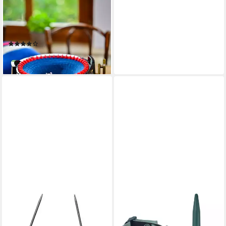
Kingsize Strickmaschine,
Schnellstrickmühle mit 46
Nadeln zum einfachen
(13)
Stricken
180,54 €
lieferbar in 3 Wochen
ADDI
Stricknadeln Rundstricknadel
Sockenwunder LACE 3,00