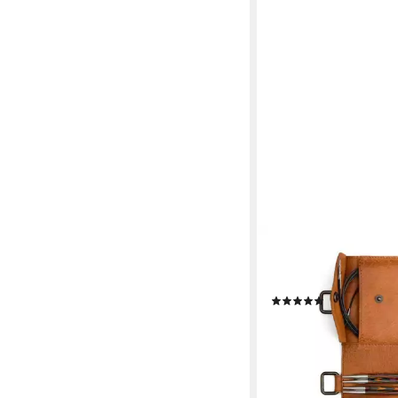
MUUD
Rundstricknadeln Lede
20,5x12 cm für
(1)
31,28 €
lieferbar - in 8-10 Werkta