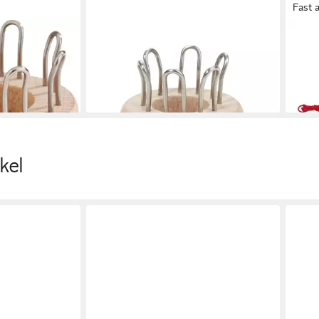
Fast 
VBS
GOKI
l, natur
Strickliesel Strickliesel, natur
Stric
12,85 €
Woll
en bei dir
lieferbar - in 3-4 Werktagen bei dir
5,99
liefe
kel