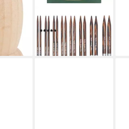
PRYM
Stricknadeln - Rundstricknadel-Set
inkl. Aufbewahrungstasche
(1)
69,95 €
UVP
85,00 €
-18%
lieferbar - in 2-3 Werktagen bei dir