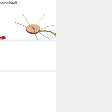
ausverkauft
kliesel Strickscheibe mit
faden Set 4J+
 €
rbar - in 2-3 Werktagen bei dir