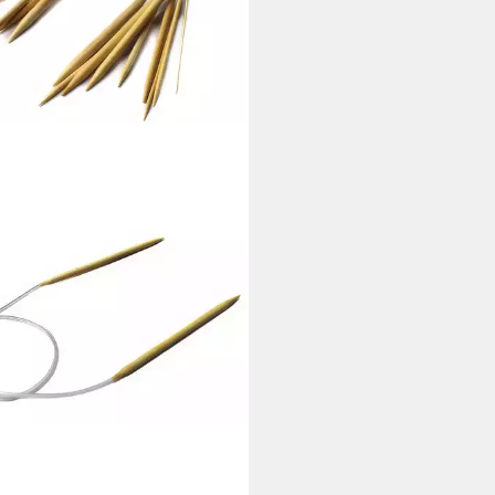
U
stricknadeln 9 Stück
stricknadel Nadelspiel Stärke 2-
m Holz
0 €
UVP
25,00 €
 €/ 1 Stk)
%
rbar - in 4-5 Werktagen bei dir