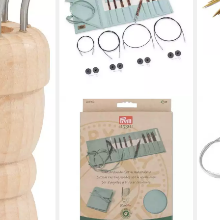
en bei dir
YUD
Rund
Rund
10m
15,0
(1,67
-40
liefe