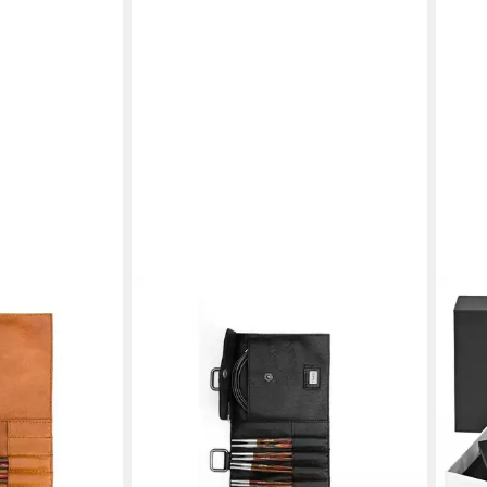
retui Carita B
gen bei dir