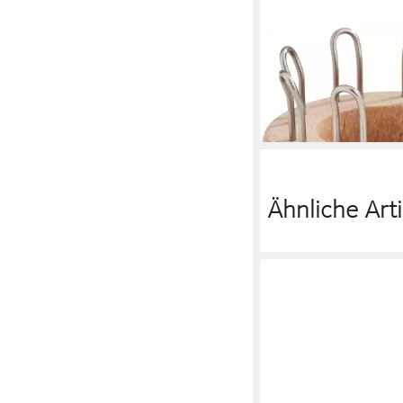
VBS
Strickliesel Strickliese
9,46 €
lieferbar - in 3-4 Werktag
Ähnliche Arti