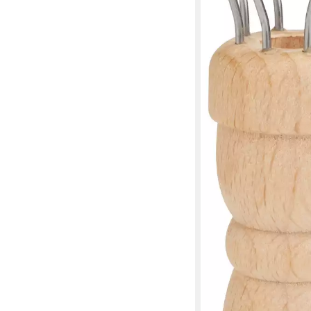
12,04 €
lieferbar - in 3-4 Werktag