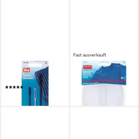
Fast ausverkauft
PRYM
PRYM
Stricknadeln Wollnadel
Stricknadeln Schulterpolster
sortiert 3 St
Raglan M-L weiß 1 Paar
(1)
9,50 €
4,40 €
lieferbar in 2 Wochen
lieferbar in 2 Wochen