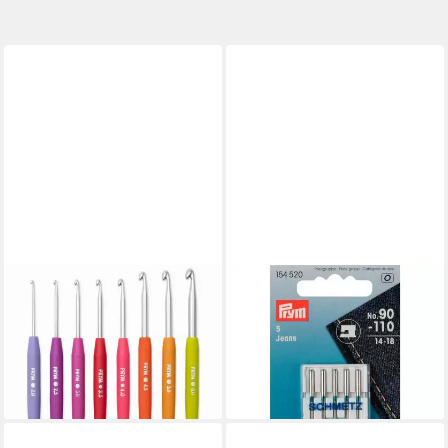
PRYM
PRYM
Stricknadeln Woll-Häkelnadel-
Stricknadeln
Set Soft-Griff
Nähmaschinennadeln Stärke
31,04 €
90-110 silberfarbig 5 St
lieferbar in 2 Wochen
ab 7,97 €
lieferbar in 2 Wochen