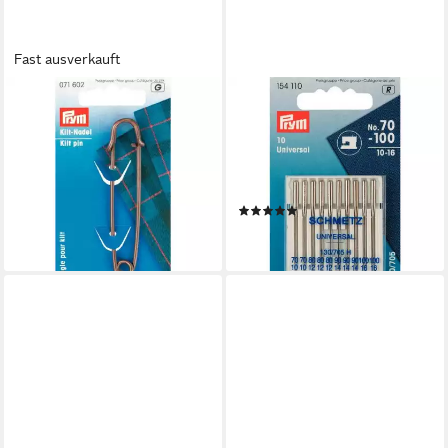
Fast ausverkauft
PRYM
PRYM
Stricknadeln Kiltnadel 76 mm
Stricknadeln
bronze 1 St
Nähmaschinennadeln
5,22 €
130/705 Standard 70-100 10
lieferbar in 2 Wochen
St
(1)
8,91 €
lieferbar in 2 Wochen