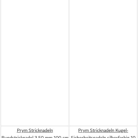
Prym Stricknadeln
Prym Stricknadeln Kugel-
Rundstricknadel 3,50 mm 100 cm
Sicherheitsnadeln silberfarbig 10