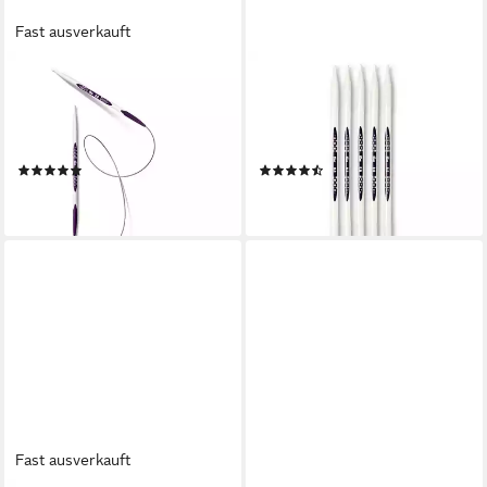
Fast ausverkauft
PRYM
PRYM
Stricknadeln Rundstricknadel
Stricknadeln
Ergonomics, ergonomischer
Strumpfstricknadel
Griff
Ergonomics
(9)
(7)
ab 9,30 €
ab 9,30 €
lieferbar - in 2-3 Werktagen bei dir
lieferbar - in 2-3 Werktagen bei dir
Fast ausverkauft