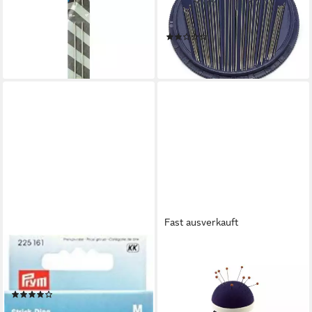
2,35x250 mm silberfarbig 2
Stopfnadelsortiment, Stick-
St
und Stopfnadelsortiment
(1)
12,75 €
ab 6,02 €
lieferbar in 2 Wochen
lieferbar in 2 Wochen
Fast ausverkauft
PRYM
PRYM
Strumpfstricknadeln Prym
Stricknadeln Armnadelkissen
Strick-Ding
Band 240x29mm, Kissen
(2)
50mnm pflaumenblau/weiß
22,40 €