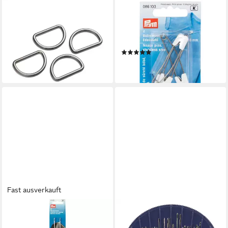
PRYM
PRYM
Stricknadeln D-Ringe 25 mm
Stricknadeln Baby-
gunmetal 4 St
Sicherheitsnadeln 55 mm
7,39 €
weiß 4 St
lieferbar in 2 Wochen
(1)
7,39 €
lieferbar in 2 Wochen
Fast ausverkauft
PRYM
PRYM
Stricknadeln Matratzennadeln
Nähnadeln Näh-, Stick- und