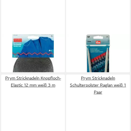
PRYM
PRYM
Stricknadeln Schulterpolster
Stricknadeln Rundstricknadel
Raglan M-L schwarz 1 Paar
2,50 mm 40 cm grau
8,96 €
9,40 €
lieferbar in 2 Wochen
lieferbar in 2 Wochen
Prym Stricknadeln Knopfloch-
Prym Stricknadeln
Elastic 12 mm weiß 3 m
Schulterpolster Raglan weiß 1
Paar