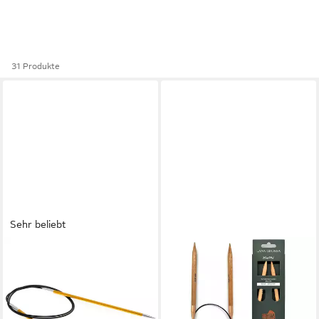
31 Produkte
Sehr beliebt
LANA GROSSA
LANA GROSSA
Rundstricknadeln Knit Pro
Rundstricknadeln Knit Pro
Rundstricknadel Aluminium
Rundstricknadel BUCHE Tanja
Rainbow, Rundstricknadel
Steinbach Edition, Stricknadel
verschiedene Längen/Größen
verschiedene