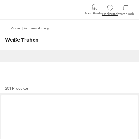
Mein Konto
Merkzettel
Warenkorb
…
Möbel
Aufbewahrung
Weiße Truhen
201 Produkte