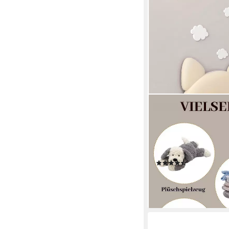
BLINGBIN
Spielzeugtruhe Kusch
Eck Stofftier Regal (1
Kinderzimmer Hängend
Plüschtiere
(3)
21,99 €
UVP
35,99 €
-39%
lieferbar - in 4-5 Werktag