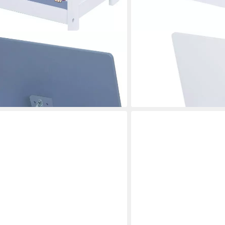
ROBA®
t Deckelbremse
Truhe Peppa Pig, mit Dec
74,90 €
lieferbar - in 4-5 Werktagen be
en bei dir