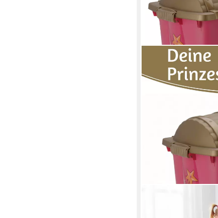
LS-LEBENSTIL
Spielzeugtruhe XL Spi
Aufbewahrungsbox Rol