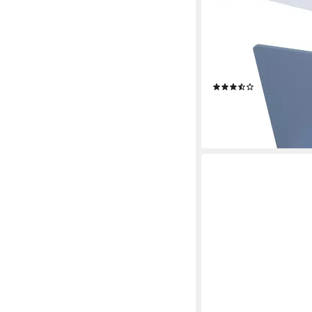
ROBA®
Truhe PAW Patrol, mi
(2)
74,90 €
UVP
99,90 €
-25%
lieferbar - in 4-5 Werktag