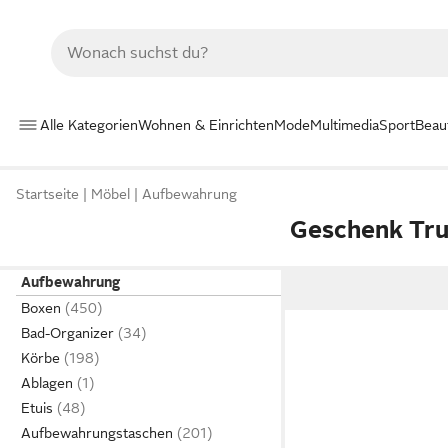
Alle Kategorien
Wohnen & Einrichten
Mode
Multimedia
Sport
Beau
Startseite
Möbel
Aufbewahrung
Geschenk Tr
Aufbewahrung
Boxen
Bad-Organizer
Körbe
Ablagen
Etuis
Aufbewahrungstaschen