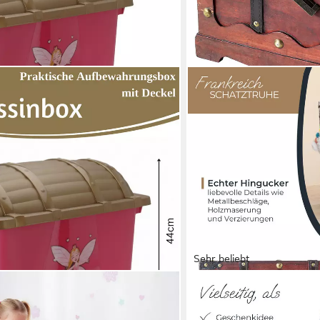
Sehr beliebt
HMF
elzeugkiste Prinzessin Fee
Schatzkiste Schatztruhe au
lbox Rollen (Süßes Rosa Pink mit
St), dekorativem Schloss f