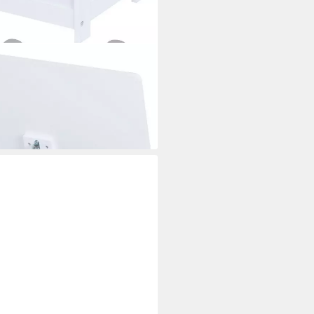
kelbremse
i dir