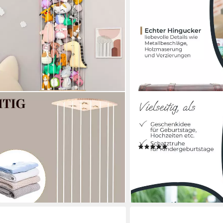
HMF
eltier Aufbewahrung Organizer, Holz
Schatzkiste Schatztruhe au
 Set, 1 St., 135-180cm),
Vintage Metallverschluss, 
 Spielzeug Organizer für
oder Jubiläum 30 x 20 x 1
(11)
ab 13,99 €
UVP
25,99 €
-46%
lieferbar - in 3-4 Werktagen be
en bei dir