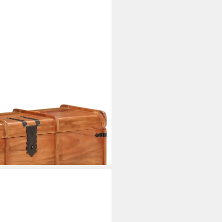
90x40x40 cm Massivholz (1 St)
i dir