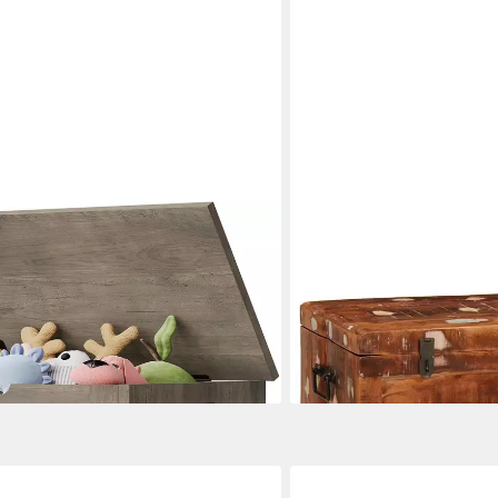
VIDAXL
wahrungsbank aus Holz mit
Aufbewahrungsbox Aufbew
,60x40x45cm, große Spielzeugkiste
Tür Braun Massivholz (1 St
206,40 €
 Wohnzimmer, Schlafzimmer
lieferbar - in 6-7 Werktagen be
en bei dir