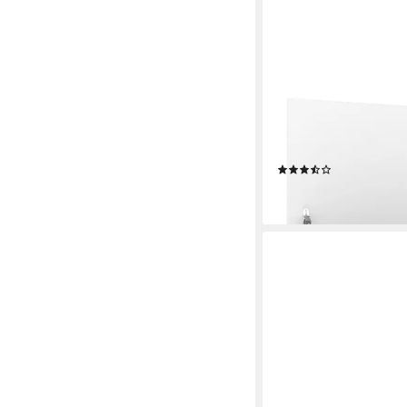
VIDAXL
Aufbewahrungsbox Au
cm Holzwerkstoff (1 S
(3)
ab 81,17 €
lieferbar - in 5-6 Werktag