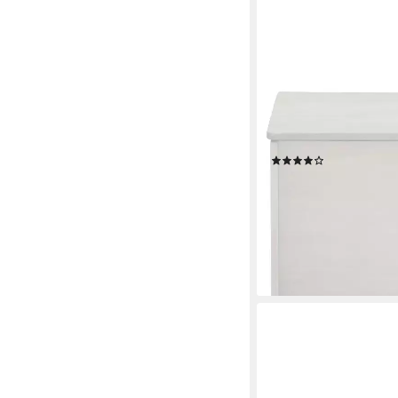
OTTO HOME
Truhe Alpi (1 St), Kie
Farbvarianten, Höhe 
(9)
99,99 €
UVP
199,99 €
-50%
lieferbar - in 2-4 Werktag