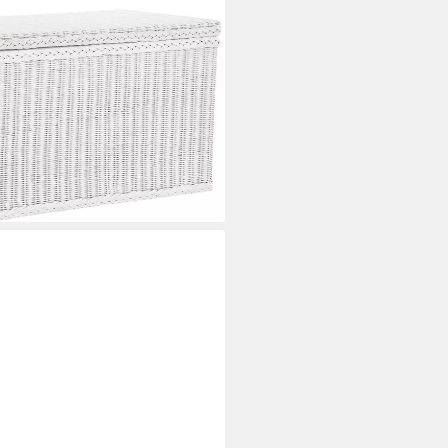
 MAX Wäschetruhe mit Deckel
bewahrung XXL 115x55x55cm
i dir