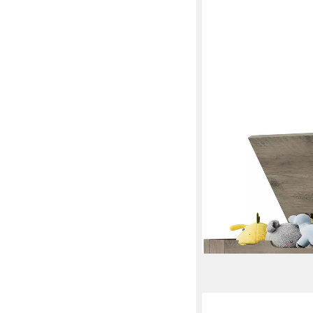
GARVEEMORE
Spielzeugtruhe Aufbe
Sicherheitsscharnier
für Eingangsbereich,
65,99 €
UVP
129,99 €
-49%
lieferbar - in 4-5 Werktag