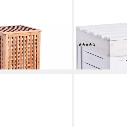
ZELLER PRESENT
usholz, mit Innenbeutel, klappbarer
Wäschetruhe, aus Holz, mi
Deckel, Höhe 55 cm
(18)
66,83 €
UVP
79,95 €
-16%
en bei dir
lieferbar - in 4-5 Werktagen be