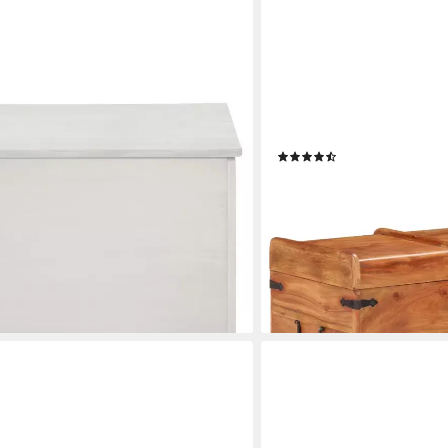
VIDAXL
fernholz, Deckel, verschiedene
Aufbewahrungsbox Truhe 
(2)
40 cm
413,99 €
lieferbar - in 6-7 Werktagen be
en bei dir