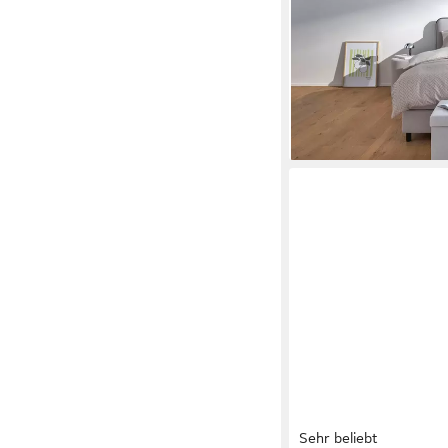
282,28 €
UVP
449,00 €
-37%
lieferbar in 4 Wochen
Sehr beliebt