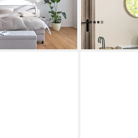
Truhenbank (Sitztruhe mit 
Aufbewahrungstruhe), für
Weiß
(1)
80,90 €
UVP
130,90 €
-38%
lieferbar - in 2-3 Werktagen be