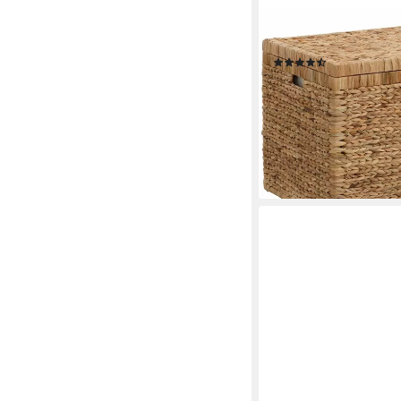
OTTO HOME
Truhe, innen mit Bau
(134)
ab 173,05 €
UVP
310,0
-44%
lieferbar - in 3-4 Werktag