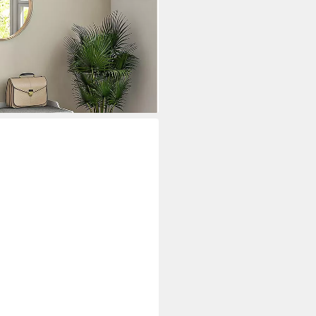
Stauraum, 1 St.,
 Wohnzimmer, Schlafzimmer,
i dir