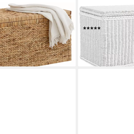
KRINES HOME
mwolle bespannt
Truhe Große Rattantruhe
Natur Rattan Truhe, Auf
0 €
(6)
269,00 €
lieferbar - in 5-6 Werktagen be
en bei dir