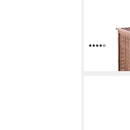
ZELLER PRESENT
Wäschetruhe, aus Bamb
Deckel, Höhe 58 cm
(42)
62,20 €
UVP
91,95 €
-32%
lieferbar - in 4-5 Werktag