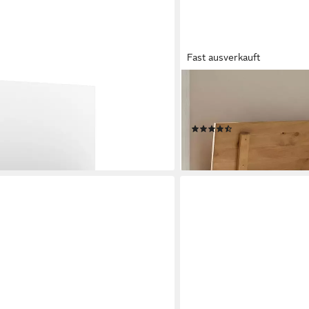
Fast ausverkauft
CARO-MÖBEL
fbewahrungsbox Weiß 70 x 40 x 38
Truhe CAMPO, Truhe Hol
t)
Truhenbank Mexiko Möbel 
(3)
130,95 €
en bei dir
lieferbar - in 3-4 Werktagen be