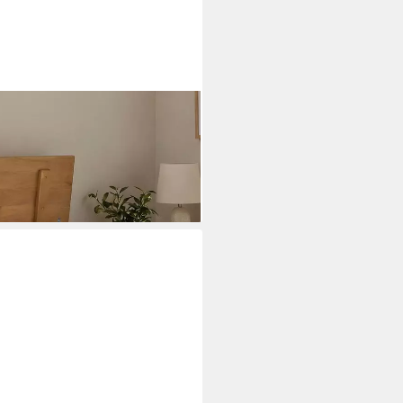
ztruhe Aufbewahrung
aus Kiefer massiv
i dir