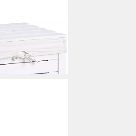
t herausnehmbarem Einsatz, mit
i dir