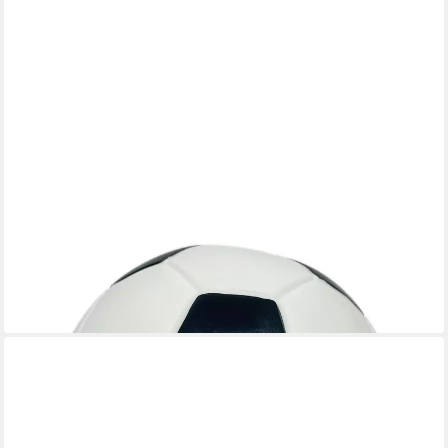
RELAXDAYS
Spardose Fußball Spardose
12,99 €
UVP
29,99 €
-57%
lieferbar - in 2-3 Werktagen bei dir