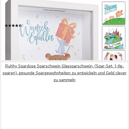
Lebensbaum, Travel, Hochzeit, Sparschwein, Mäuse, Monster,
Dschungel, Kinder), Geldgeschenke Verpackung für Geburtstag I
Sparbüchse Junge & Mädchen
(6)
13,50 €
UVP
15,99 €
-16%
lieferbar - in 3-4 Werktagen bei dir
+4
Ruhhy Spardose Sparschwein Glassparschwein, (Spar-Set, 1-tlg.,
sparen), gesunde Spargewohnheiten zu entwickeln und Geld clever
zu sammeln