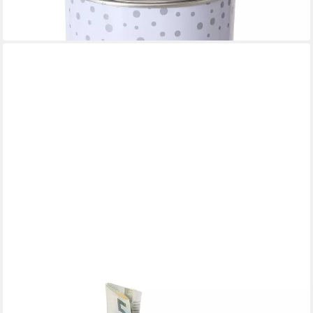
lieferbar - in 3-4 Werktagen bei dir
+7
RELAXDAYS
Spardose 10x Spardose Hund aus Keramik
59,99 €
UVP
99,99 €