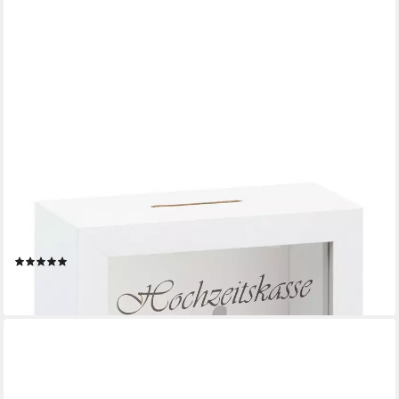
SPETEBO
Spardose Spardose Hochzeitskasse weiß - 15 cm, (Stück,
durchsichtige Scheibe), Sparbüchse mit Sichtfenster und
Hochzeitsmotiv
(1)
7,99 €
lieferbar - in 3-4 Werktagen bei dir