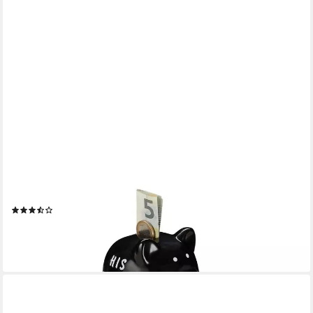
RELAXDAYS
Spardose Sparschwein His Money & Her Money
(3)
13,99 €
UVP
29,99 €
-53%
lieferbar - in 2-3 Werktagen bei dir