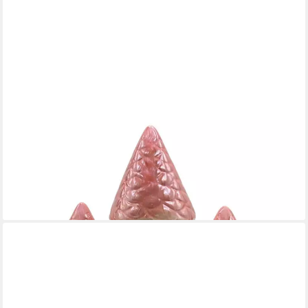
DEKOHELDEN24
Spardose Spardosen in verschiedenen Varianten, (1-tlg),
detailreich gestaltet
24,95 €
lieferbar - in 5-6 Werktagen bei dir
+2