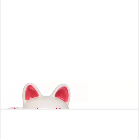
Spardose Maneki Neko Katze Keramik Sparschwein, (1-tlg)
13,95 €
lieferbar - in 3-4 Werktagen bei dir