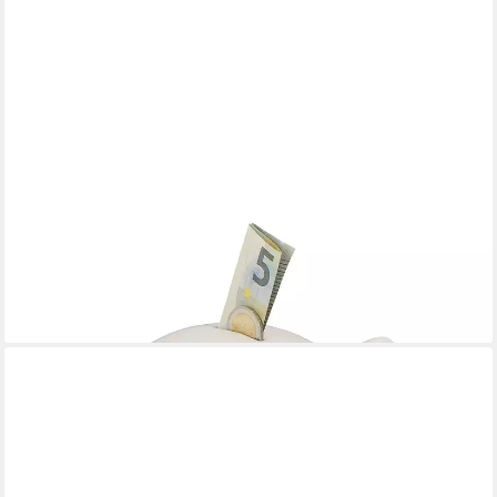
RELAXDAYS
Spardose Weißes Sparschwein mit Korknase
14,99 €
UVP
29,99 €
-50%
lieferbar - in 2-3 Werktagen bei dir