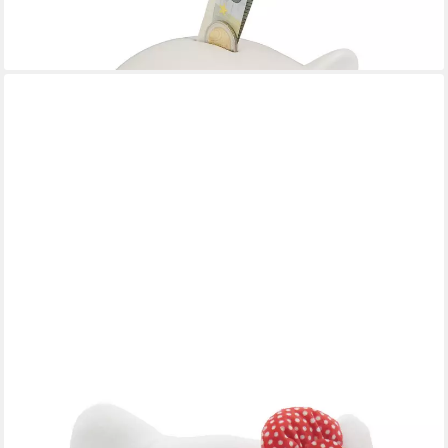
UVP
39,99 €
-50%
lieferbar - in 2-3 Werktagen bei dir
HELLO KITTY
Spardose - Plüsch und Dekoratives Sparschwein für Kinder, (1-
tlg)