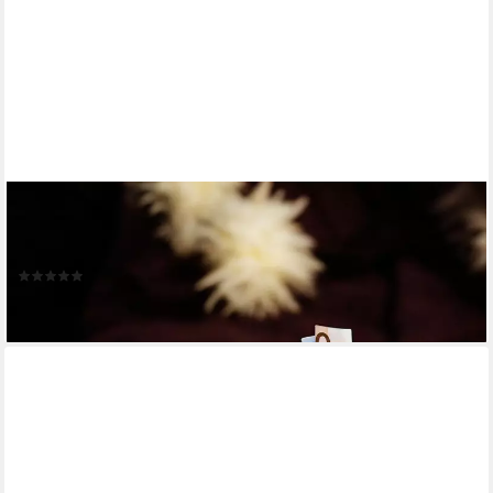
GILDE
Aufbewahrungsbox Spardose Wunschtüte (1 St), Mit Schriftzug,
abschließbar, Moneybox
(2)
22,95 €
lieferbar - in 3-4 Werktagen bei dir