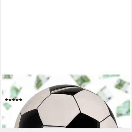
MATCHES21 HOME & HOBBY
Spardose Spardose Fussball schwarz weiß 10 cm, Keramik
Kinder Erwachsenen Sparbüchse - Gummistopfen zum Öffnen
(3)
14,99 €
lieferbar - in 2-3 Werktagen bei dir
+21