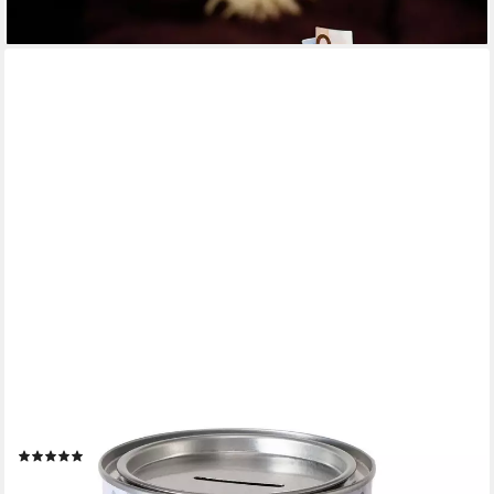
lieferbar - in 3-4 Werktagen bei dir
REWU
Spardose Spardose aus Blech mit Deckel zum Abnehmen
(1)
8,95 €