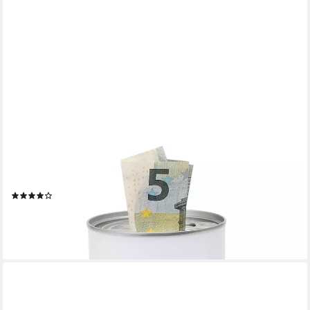
DEKOHELDEN24
Spardose Metall-Spardosen - in Konservendose-Design - Motiv
über Dropdown-Menü, (1-tlg)
(9)
14,95 €
lieferbar - in 5-6 Werktagen bei dir