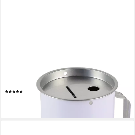
HMF
Spardose Spendendose 10,0 cm Ø, 14,5 cm hoch, (1-tlg), mit
Griff, inkl. Zubehör
(3)
ab 9,99 €
UVP
19,99 €
-50%
lieferbar - in 2-3 Werktagen bei dir