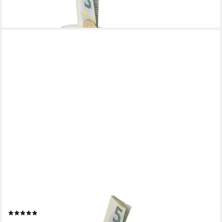
-40%
lieferbar - in 2-3 Werktagen bei dir
RELAXDAYS
Spardose 2x Weißes Sparschwein mit Korknase
(1)
19,99 €