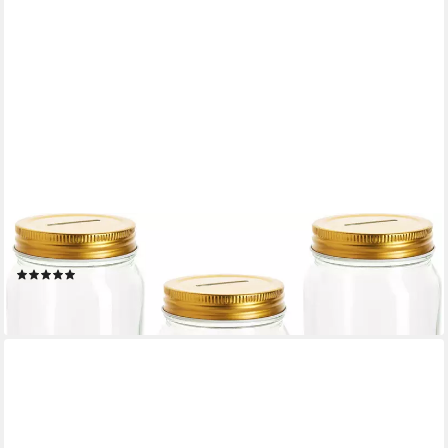
VBS
Spardose Spardose Sparglas, 3 Stück
(1)
9,60 €
lieferbar - in 4-5 Werktagen bei dir