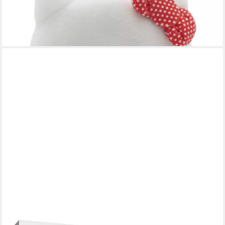
19,45 €
27,95 €
-30%
lieferbar - in 4-5 Werktagen bei dir
GLÜCKSWOLKE
Spardose mit 9 Motive zur Auswahl, (Wunscherfüller, Dream Big,