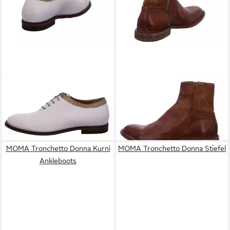
MOMA
Allacciata Donna
MOMA
Tronchetto Donna
Schnürschuh
Stiefelette
335,00 €
359,10 €
UVP
399,00 €
-10%
MOMA Tronchetto Donna Kurni
MOMA Tronchetto Donna Stiefel
Ankleboots