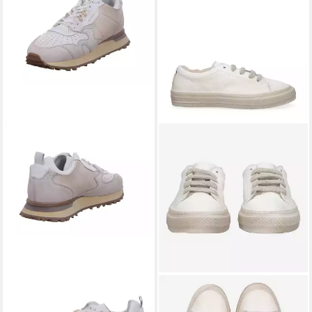
MOMA
Allacciata Donna
MOMA
Moma 83503A-BEMO
Schnürschuh
LATTE, Schnürschuhe,