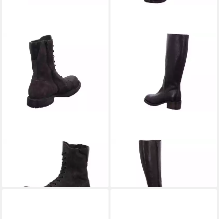
MOMA
Tronchetto Donna
MOMA
Stivale Stiefel
519,00 €
Stiefelette
419,00 €