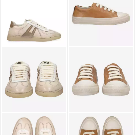
MOMA
Moma 30601A-VARI
MOMA
Moma 32501A-VIN
BIANCO BEIGE, Sneaker,
CUOIO, Sneaker, Braun,
172,63 €
222,40 €