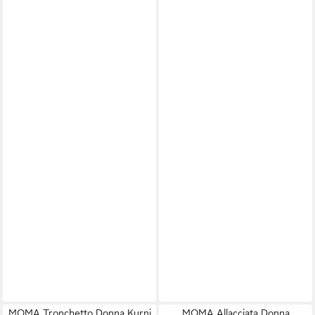
MOMA Tronchetto Donna Kurni
MOMA Allacciata Donna