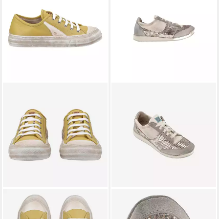
MOMA
Moma 29401A-GP
MOMA
Moma G10VF-V8,
BEC, Sneaker, Gelb / Weiß,
Sneaker, Weiß, Damen