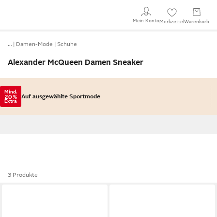
Mein Konto
Merkzettel
Warenkorb
…
Damen-Mode
Schuhe
Alexander McQueen Damen Sneaker
Mind.
Auf ausgewählte Sportmode
20 %
Extra
3 Produkte