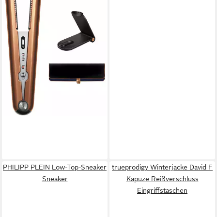
399,00 €
Kupfer/Nickel
PHILIPP PLEIN Low-Top-Sneaker
trueprodigy Winterjacke David F
Sneaker
Kapuze Reißverschluss
Eingriffstaschen