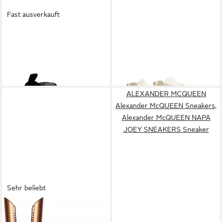
Fast ausverkauft
PHILIPP PLEIN
Predator
BOSS
Slip-On Sneaker
Sneaker
Freizeitsneaker, Halbschuh,
248,00 €
ab 182,41 €
UVP
590,00 €
Schlupfschuh in modischer
UVP
199,00 €
-58%
Optik
-8%
ALEXANDER MCQUEEN
Alexander McQUEEN Sneakers,
Alexander McQUEEN NAPA
JOEY SNEAKERS Sneaker
Sehr beliebt
DYSON
Glätteisen Dyson
Corrale™ Haarglätter