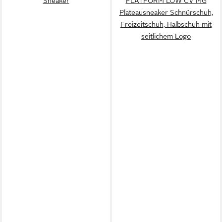
Sneaker
FLATFORM LOW CV MG
Plateausneaker Schnürschuh,
Freizeitschuh, Halbschuh mit
seitlichem Logo