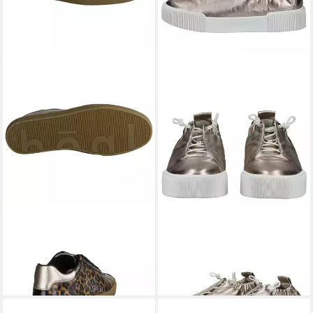
HÖGL
110317-229 Sneaker
HÖGL
Högl Sneaker Leder
161,41 €
UVP
199,90 €
Sneaker
126,95 €
-19%
UVP
159,90 €
-21%