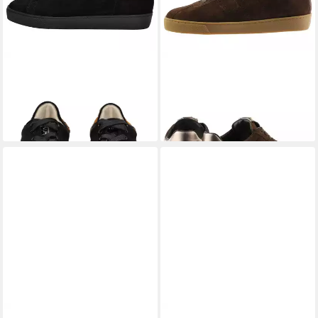
HÖGL
Högl Sneaker
HÖGL
Högl Sneaker
Veloursleder Sneaker
Veloursleder Sneaker
116,95 €
159,95 €
UVP
169,90 €
-31%