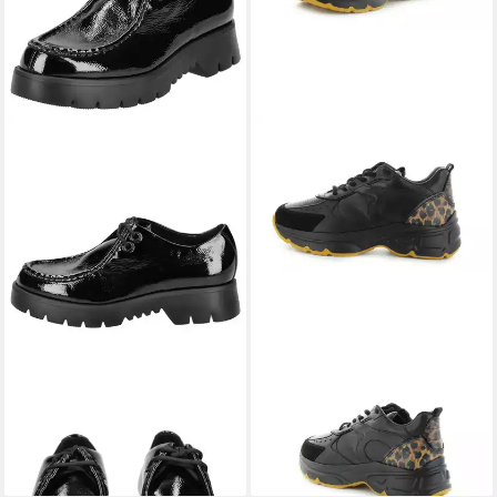
HÖGL
Högl Halbschuhe Leder
HÖGL
FAITH Sneaker Leichte
Schnürschuh
Laufsohle
135,91 €
140,00 €
UVP
169,90 €
UVP
199,95 €
-20%
-30%