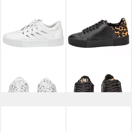
HÖGL
Högl Sneaker
HÖGL
Högl Sneaker
Glattleder Plateausneaker
Leder/Textil Sneaker
168,95 €
116,95 €
UVP
189,90 €
UVP
169,90 €
-11%
-31%