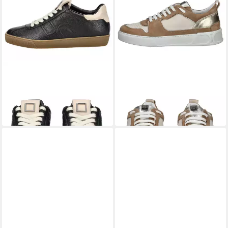
HÖGL
Högl Sneaker Leder
HÖGL
Högl Sneaker Leder
Sneaker
Sneaker
ab 169,90 €
163,95 €
UVP
189,90 €
-14%