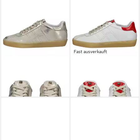
Fast ausverkauft
HÖGL
Högl Sneaker Leder
HÖGL
Högl Sneaker Leder
Sneaker
Sneaker
142,95 €
ab 126,95 €
UVP
179,90 €
UVP
159,90 €
-21%
-21%