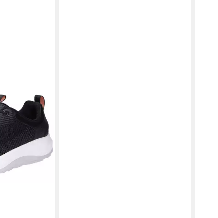
hnürschuh
rz Größe
0 €