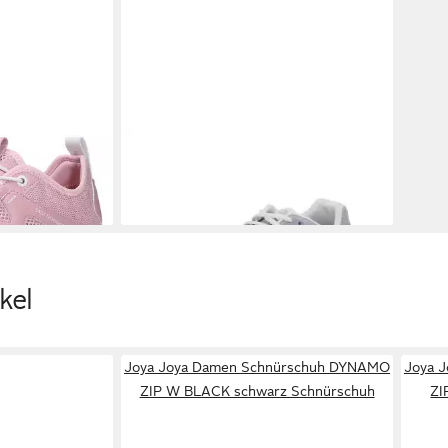
hnürschuh
JOYA
Sneaker für Damen Sneaker
NK
(keine Angabe, 1-tlg., keine Angabe)
212,00 €
kel
Joya Joya Damen Schnürschuh DYNAMO
Joya 
ZIP W BLACK schwarz Schnürschuh
ZI