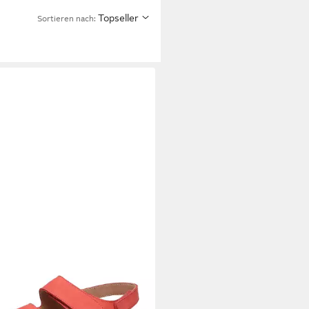
Topseller
Sortieren nach:
A
Joya Damen Sandale PANAMA
rot Größe Sandale
99 €