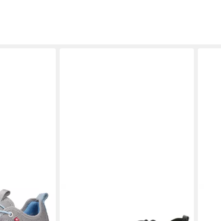
hnürschuh
JOYA
904cas Laura Black II Sneaker
JOY
ab 249,00 €
EY grau
RED 
189,