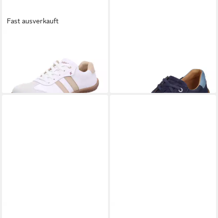
Fast ausverkauft
KOEL
25L024.131 851
KOEL
ILA SUEDE 3.0
Sneaker
Barfußschuh Navy
119,95 €
119,99 €
KOEL
08L064 301 515
KOEL
ILA NAPA SUEDE 3.0