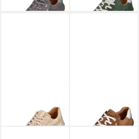
-14%
-8%
KOEL
RITA SUEDE 500
KOEL
ILA SUEDE 3.0
Barfußschuh Beige
Barfußschuh Beige
ab 129,95 €
94,90 €
UVP
149,95 €
UVP
109,95 €
(129,95 €/ 1 Paar)
(94,90 €/ 1 Paar)
-13%
-14%