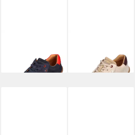
KOEL
ILA SUEDE 3.0
KOEL
ILA SUEDE 3.0
Barfußschuh Blue
Barfußschuh Beige
99,95 €
ab 110,00 €
UVP
109,95 €
(99,95 €/ 1 Paar)
-9%