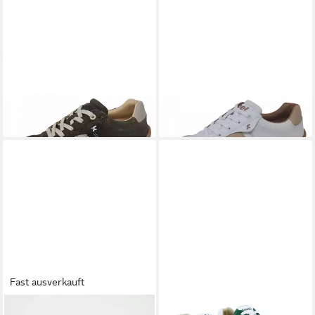
KOEL
ILA Sneaker
KOEL
ILA Sneaker
99,95 €
ab 109,95 €
UVP
109,95 €
UVP
119,95 €
(99,95 €/ 1 Paar)
(109,95 €/ 1 Paar)
-9%
-8%
Fast ausverkauft
KOEL
25L024 Barfußschuh
KOEL
Koel Sneaker Damen