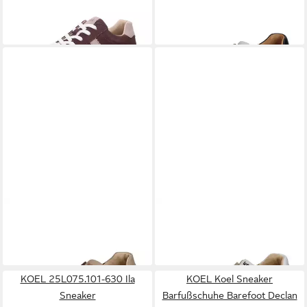
Sneaker
Barfußschuh Off white black
ab 119,95 €
124,97 €
KOEL
FRANCIE II SUEDE 3.0
KOEL
FRANCIE II SUEDE 3.0
Barfußschuh Dorado
Barfußschuh Beige
124,97 €
124,97 €
KOEL 25L075.101-630 Ila
KOEL Koel Sneaker
Sneaker
Barfußschuhe Barefoot Declan